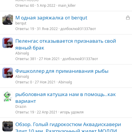
Ответы
60
5 Апр 2022
main_killer
З
М одная заряжалка от berqut
а
berqut
Ответы
19
31 Янв 2022
долбоклюй31337вот
к
р
Пеленгас отказывается признавать свой
явный брак
т
Abirvalg
а
Ответы
381
27 Ноя 2021
долбоклюй31337вот
Фишколлер для приманивания рыбы
Abirvalg
Ответы
0
27 Ноя 2021
Abirvalg
рыболовная катушка нам в помощь..как
вариант
Drazin
Ответы
19
22 Апр 2021
игорь удомля
Обзор. Голый гидрокостюм Аквадискавери
Элит 10 мм. Разгрузочный жилет МОЛЛИ.