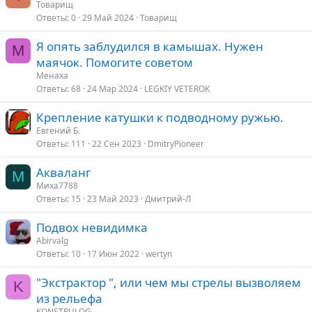
Товарищ
Ответы
0
29 Май 2024
Товарищ
Я опять заблудился в камышах. Нужен
М
маячок. Помогите советом
Менаха
Ответы
68
24 Мар 2024
LEGKIY VETEROK
Крепление катушки к подводному ружью.
Евгений Б.
Ответы
111
22 Сен 2023
DmitryPioneer
Акваланг
М
Миха7788
Ответы
15
23 Май 2023
Дмитрий-Л
Подвох невидимка
Abirvalg
Ответы
10
17 Июн 2022
wertyn
"Экстрактор ", или чем мы стрелы вызволяем
K
из рельефа
KONSTRULOG