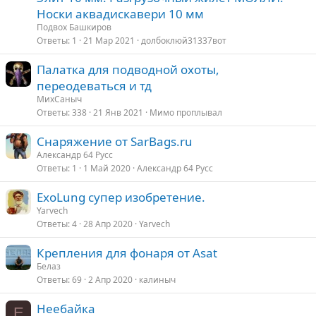
Носки аквадискавери 10 мм
Подвох Башкиров
Ответы
1
21 Мар 2021
долбоклюй31337вот
Палатка для подводной охоты,
переодеваться и тд
МихСаныч
Ответы
338
21 Янв 2021
Мимо проплывал
Снаряжение от SarBags.ru
Александр 64 Русс
Ответы
1
1 Май 2020
Александр 64 Русс
ExoLung супер изобретение.
Yarvech
Ответы
4
28 Апр 2020
Yarvech
Крепления для фонаря от Asat
Белаз
Ответы
69
2 Апр 2020
калиныч
Неебайка
E