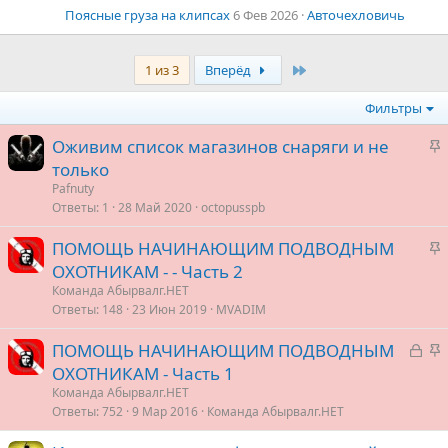
Поясные груза на клипсах
6 Фев 2026
Авточехловичь
Last
1 из 3
Вперёд
Фильтры
З
Оживим список магазинов снаряги и не
а
только
к
Pafnuty
р
Ответы
1
28 Май 2020
octopusspb
е
З
ПОМОЩЬ НАЧИНАЮЩИМ ПОДВОДНЫМ
п
а
ОХОТНИКАМ - - Часть 2
л
к
е
Команда Абырвалг.НЕТ
р
Ответы
148
23 Июн 2019
MVADIM
е
о
З
З
ПОМОЩЬ НАЧИНАЮЩИМ ПОДВОДНЫМ
п
а
а
ОХОТНИКАМ - Часть 1
л
к
к
е
Команда Абырвалг.НЕТ
р
р
Ответы
752
9 Мар 2016
Команда Абырвалг.НЕТ
ы
е
о