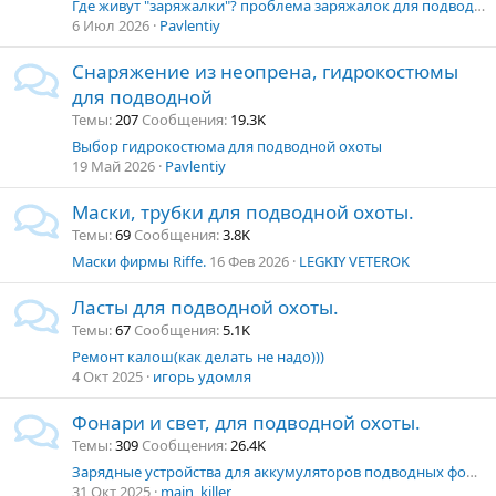
Где живут "заряжалки"? проблема заряжалок для подводных ружей
6 Июл 2026
Pavlentiy
Снаряжение из неопрена, гидрокостюмы
для подводной
Темы
207
Сообщения
19.3K
Выбор гидрокостюма для подводной охоты
19 Май 2026
Pavlentiy
Маски, трубки для подводной охоты.
Темы
69
Сообщения
3.8K
Маски фирмы Riffe.
16 Фев 2026
LEGKIY VETEROK
Ласты для подводной охоты.
Темы
67
Сообщения
5.1K
Ремонт калош(как делать не надо)))
4 Окт 2025
игорь удомля
Фонари и свет, для подводной охоты.
Темы
309
Сообщения
26.4K
Зарядные устройства для аккумуляторов подводных фонарей(18650 и тд)
31 Окт 2025
main_killer