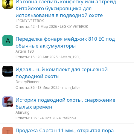
Из говна слепить конфетку или апгрейд
т
п
Китайского буксировщика для
а
л
е
использования в подводной охоте
LEGKIY VETEROK
о
Ответы
42
1 Мар 2026
LEGKIY VETEROK
Переделка фонаря мейджик 810 ЕС под
A
обычные аккумуляторы
Artem_190_
Ответы
15
20 Авг 2025
Artem_190_
Идеальный комплект для серьезной
подводной охоты
DmitryPioneer
Ответы
36
13 Июл 2025
main_killer
История подводной охоты, снаряжение
былых времен
Abirvalg
Ответы
135
24 Ноя 2024
тайсон
Продажа Сарган 11 мм., открытая пора
Т