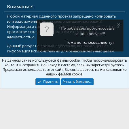
Внимание!
Любой материал с данного проекта запрещено копировать
или видоизменять без разрешения администрации!
Информация и сообщения лучше всего воспринимаются при
Не забываем проголосовать
просмотре с включенным мозгом и неутерянной
за наш ресурс!!!
адекватностью.
Тема по голосованию
тут
Данный ресурс не призыв к действию, вся размещенная
информация исключительно для ознакомительных целей.
На данном сайте используются файлы cookie, чтобы персонализировать
© 2008-2026 Форум Абырвалг.нет - подводная охота, дайвинг, туризм
контент и сохранить Ваш вход в систему, если Вы зарегистрируетесь.
Перевод:
XenForo.Info
Продолжая использовать этот сайт, Вы соглашаетесь на использование
наших файлов cookie.
Принять
Узнать больше...