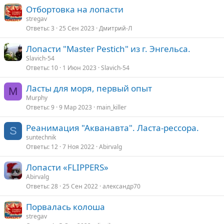
Отбортовка на лопасти
stregav
Ответы
3
25 Сен 2023
Дмитрий-Л
Лопасти "Master Pestich" из г. Энгельса.
Slavich-54
Ответы
10
1 Июн 2023
Slavich-54
Ласты для моря, первый опыт
M
Murphy
Ответы
9
9 Мар 2023
main_killer
Реанимация "Акванавта". Ласта-рессора.
S
suntechnik
Ответы
12
7 Ноя 2022
Abirvalg
Лопасти «FLIPPERS»
Abirvalg
Ответы
28
25 Сен 2022
александр70
Порвалась колоша
stregav