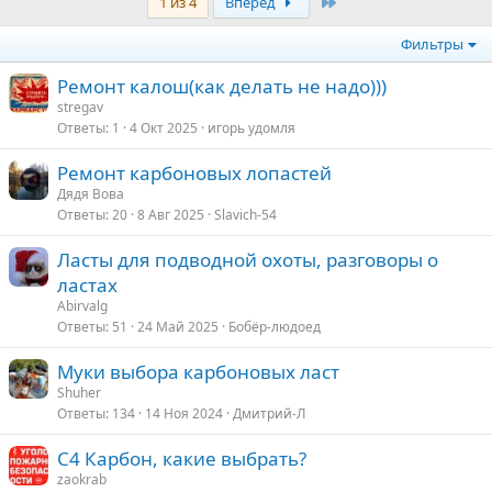
Last
1 из 4
Вперёд
Фильтры
Ремонт калош(как делать не надо)))
stregav
Ответы
1
4 Окт 2025
игорь удомля
Ремонт карбоновых лопастей
Дядя Вова
Ответы
20
8 Авг 2025
Slavich-54
Ласты для подводной охоты, разговоры о
ластах
Abirvalg
Ответы
51
24 Май 2025
Бобёр-людоед
Муки выбора карбоновых ласт
Shuher
Ответы
134
14 Ноя 2024
Дмитрий-Л
С4 Карбон, какие выбрать?
zaokrab