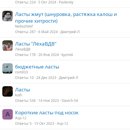
Ответы
224
5 Окт 2024
Pavlentiy
Ласты жмут (шнуровка, растяжка калош и
прочие хитрости)
Nebozhitel'
Ответы
287
6 Май 2024
Дмитрий-Л
Ласты "ЛёхаВДВ"
ЛёхаВДВ
Ответы
178
20 Янв 2024
kyzmi4
бюджетные ласты
rom933
Ответы
10
24 Дек 2023
Дмитрий-Л
Ласты
kuth
Ответы
536
14 Ноя 2023
Slavich-54
Короткие ласты под носок
A
Asp-12
Ответы
5
15 Окт 2023
Asp-12