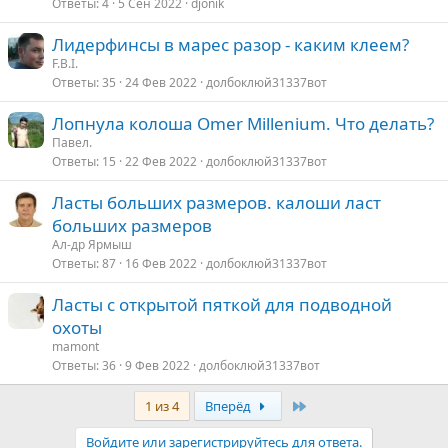
Ответы
4
5 Сен 2022
djonik
Лидерфинсы в марес разор - каким клеем?
F.B.I.
Ответы
35
24 Фев 2022
долбоклюй31337вот
Лопнула колоша Omer Millenium. Что делать?
Павел.
Ответы
15
22 Фев 2022
долбоклюй31337вот
Ласты больших размеров. калоши ласт
больших размеров
Ал-др Ярмыш
Ответы
87
16 Фев 2022
долбоклюй31337вот
Ласты с открытой пяткой для подводной
охоты
mamont
Ответы
36
9 Фев 2022
долбоклюй31337вот
Last
1 из 4
Вперёд
Войдите или зарегистрируйтесь для ответа.