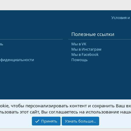
Условия и
Полезные ссылки
зь
Мы в VK
Мы в Инстаграм
Мы в Facebook
нфиденциальности
Помощь
kie, чтобы персонализировать контент и сохранить Ваш вхо
8-2026 Форум Абырвалг.нет - подводная охота, дайвинг, туризм
Перевод:
XenForo
ьзовать этот сайт, Вы соглашаетесь на использование наши
Принять
Узнать больше...