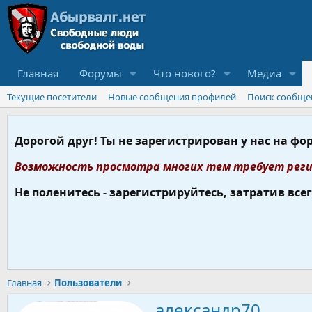
Главная
Форумы
Что нового?
Медиа
Текущие посетители
Новые сообщения профилей
Поиск сообще
Дорогой друг!
Ты не зарегистрирован у нас на фо
Возможность просмотра многих тем требует реги
Не поленитесь - зарегистрируйтесь, затратив все
Главная
Пользователи
александр70