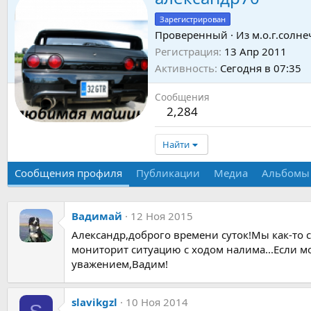
Зарегистрирован
Проверенный
·
Из
м.о.г.солне
Регистрация
13 Апр 2011
Активность
Сегодня в 07:35
Сообщения
2,284
Найти
Сообщения профиля
Публикации
Медиа
Альбомы
Вадимай
12 Ноя 2015
Александр,доброго времени суток!Мы как-то 
мониторит ситуацию с ходом налима...Если мо
уважением,Вадим!
slavikgzl
10 Ноя 2014