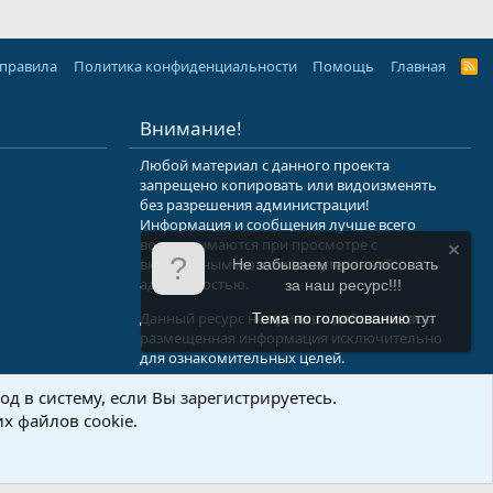
 правила
Политика конфиденциальности
Помощь
Главная
R
S
S
Внимание!
Любой материал с данного проекта
запрещено копировать или видоизменять
без разрешения администрации!
Информация и сообщения лучше всего
воспринимаются при просмотре с
включенным мозгом и неутерянной
Не забываем проголосовать
адекватностью.
за наш ресурс!!!
Данный ресурс не призыв к действию, вся
Тема по голосованию
тут
размещенная информация исключительно
для ознакомительных целей.
д в систему, если Вы зарегистрируетесь.
.Info
х файлов cookie.