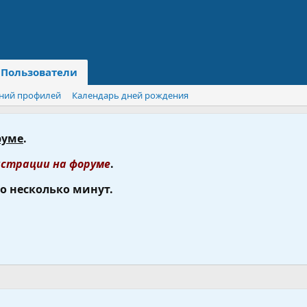
Пользователи
ний профилей
Календарь дней рождения
руме
.
страции на форуме
.
го несколько минут.