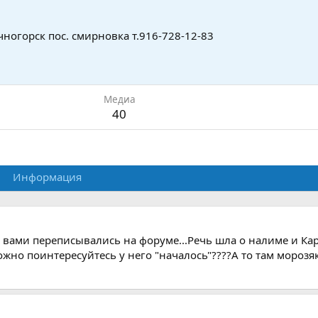
чногорск пос. смирновка т.916-728-12-83
Медиа
40
Информация
с вами переписывались на форуме...Речь шла о налиме и К
жно поинтересуйтесь у него "началось"????А то там морозяк