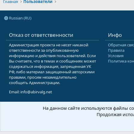
Главная
Пользователи
Russian (RU)
Отказ от ответственности
Инфо
Администрация проекта не несет никакой
Обратная свя
ответственности за опубликованную
Правила
информацию и действия пользователей. Если
Условия
Вы считаете, что в темах и сообщениях может
Политика ко
содержаться информация, запрещенная УК
РФ, либо материал защищенный авторскими
правами, просим незамедлительно
сообщить Администрации.
Email: info@abirvalg.net
На данном сайте используются файлы coo
© 200
Продолжая испол