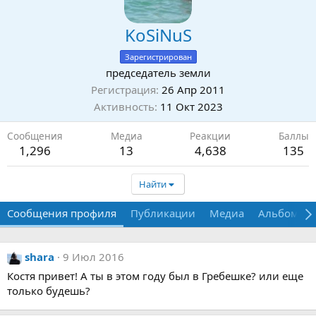
KoSiNuS
Зарегистрирован
председатель земли
Регистрация
26 Апр 2011
Активность
11 Окт 2023
Сообщения
Медиа
Реакции
Баллы
1,296
13
4,638
135
Найти
Сообщения профиля
Публикации
Медиа
Альбомы
shara
9 Июл 2016
Костя привет! А ты в этом году был в Гребешке? или еще
только будешь?