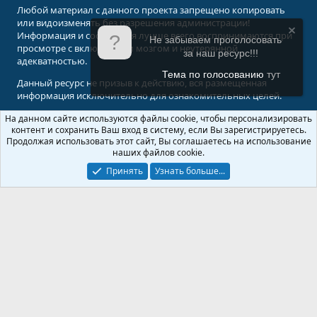
Любой материал с данного проекта запрещено копировать
или видоизменять без разрешения администрации!
Информация и сообщения лучше всего воспринимаются при
Не забываем проголосовать
просмотре с включенным мозгом и неутерянной
за наш ресурс!!!
адекватностью.
Тема по голосованию
тут
Данный ресурс не призыв к действию, вся размещенная
информация исключительно для ознакомительных целей.
На данном сайте используются файлы cookie, чтобы персонализировать
© 2008-2026 Форум Абырвалг.нет - подводная охота, дайвинг, туризм
контент и сохранить Ваш вход в систему, если Вы зарегистрируетесь.
Перевод:
XenForo.Info
Продолжая использовать этот сайт, Вы соглашаетесь на использование
наших файлов cookie.
Принять
Узнать больше...