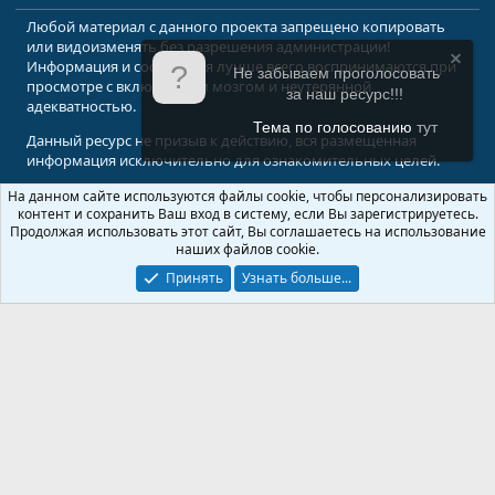
Любой материал с данного проекта запрещено копировать
или видоизменять без разрешения администрации!
Информация и сообщения лучше всего воспринимаются при
Не забываем проголосовать
просмотре с включенным мозгом и неутерянной
за наш ресурс!!!
адекватностью.
Тема по голосованию
тут
Данный ресурс не призыв к действию, вся размещенная
информация исключительно для ознакомительных целей.
На данном сайте используются файлы cookie, чтобы персонализировать
© 2008-2026 Форум Абырвалг.нет - подводная охота, дайвинг, туризм
контент и сохранить Ваш вход в систему, если Вы зарегистрируетесь.
Перевод:
XenForo.Info
Продолжая использовать этот сайт, Вы соглашаетесь на использование
наших файлов cookie.
Принять
Узнать больше...