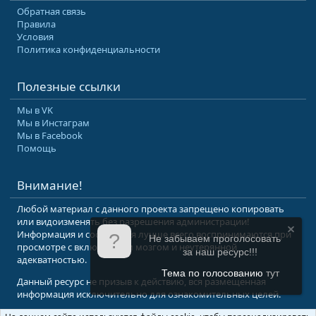
Обратная связь
Правила
Условия
Политика конфиденциальности
Полезные ссылки
Мы в VK
Мы в Инстаграм
Мы в Facebook
Помощь
Внимание!
Любой материал с данного проекта запрещено копировать
или видоизменять без разрешения администрации!
Информация и сообщения лучше всего воспринимаются при
Не забываем проголосовать
просмотре с включенным мозгом и неутерянной
за наш ресурс!!!
адекватностью.
Тема по голосованию
тут
Данный ресурс не призыв к действию, вся размещенная
информация исключительно для ознакомительных целей.