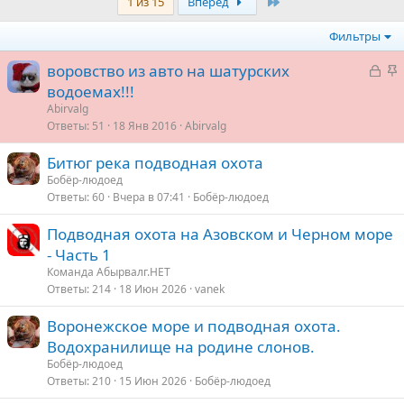
Last
1 из 15
Вперёд
Фильтры
З
З
воровство из авто на шатурских
а
а
водоемах!!!
к
к
Abirvalg
р
р
Ответы
51
18 Янв 2016
Abirvalg
ы
е
Битюг река подводная охота
т
п
Бобёр-людоед
а
л
Ответы
60
Вчера в 07:41
Бобёр-людоед
е
Подводная охота на Азовском и Черном море
о
- Часть 1
Команда Абырвалг.НЕТ
Ответы
214
18 Июн 2026
vanek
Воронежское море и подводная охота.
Водохранилище на родине слонов.
Бобёр-людоед
Ответы
210
15 Июн 2026
Бобёр-людоед