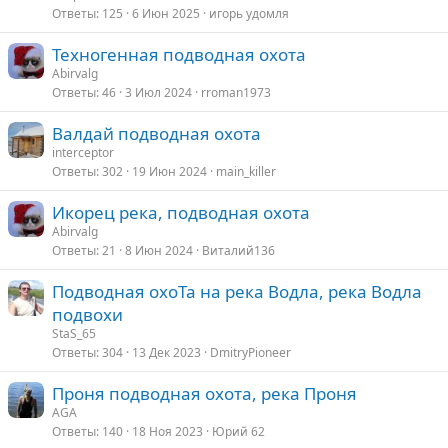
Ответы
125
6 Июн 2025
игорь удомля
Техногенная подводная охота
Abirvalg
Ответы
46
3 Июл 2024
rroman1973
Валдай подводная охота
interceptor
Ответы
302
19 Июн 2024
main_killer
Икорец река, подводная охота
Abirvalg
Ответы
21
8 Июн 2024
Виталий136
Подводная охоТа на река Водла, река Водла
подвохи
StaS_65
Ответы
304
13 Дек 2023
DmitryPioneer
Проня подводная охота, река Проня
AGA
Ответы
140
18 Ноя 2023
Юрий 62