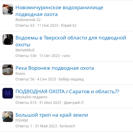
Новомичуринское водохранилище
подводная охота
Rodstvennik-32
Ответы
63
11 Ноя 2023
Юрий 62
Водоемы в Тверской области для подводной
охоты
MeXaNiKuS
Ответы
536
15 Окт 2023
rano
Река Воронеж подводная охота
Knaxs
Ответы
56
4 Сен 2023
Бобёр-людоед
ПОДВОДНАЯ ОХОТА.г.Саратов и область??
M
Meskalito педрило
Ответы
610
31 Июл 2023
Дмитрий-Л
Большой трип на край земли
FISHКИ
Ответы
1
31 Май 2023
faritovich