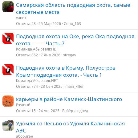
Самарская область подводная охота, самые
секретные места
vanek
Ответы
28
25 Мар 2026
Сеня_163
Подводная охота на Оке, река Ока подводная
охота - - - - - Часть 7
Команда Абырвалг.НЕТ
Ответы
852
7 Янв 2026
stregav
Подводная охота в Крыму, Полуостров
Крым+подводная охота. - Часть 1
Команда Абырвалг.НЕТ
Ответы
774
23 Сен 2025
main_killer
карьеры в районе Каменск-Шахтинского
Ржавый
Ответы
15
24 Авг 2025
Бобёр-людоед
Удомля оз Песьво оз Удомля Калининская
АЭС
абориген