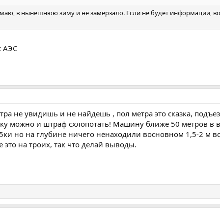
умаю, в нынешнюю зиму и не замерзало. Если не будет информации, во
с АЭС
тра не увидишь и не найдешь , пол метра это сказка, подъе
одку можно и штраф схлопотать! Машину ближе 50 метров в
5ки но на глубине ничего ненаходили восновном 1,5-2 м вс
е это на троих, так что делай выводы.