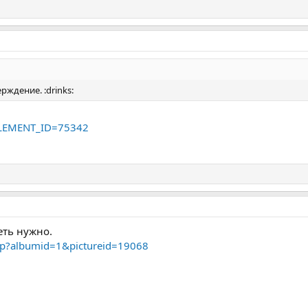
рждение. :drinks:
?ELEMENT_ID=75342
еть нужно.
hp?albumid=1&pictureid=19068