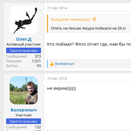
а
15 Авг 2014
к
ц
и
Kostyandr написал(а):
и
:
Опять на песьво Амура поймали на 26 кг
Олег.Д
Кто поймал? Фото отчет где, нам бы по
Активный участник
Зарегистрирован
Сообщения
373
Реакции
1,521
Валероныч
Р
Баллы
93
е
а
15 Авг 2014
к
ц
не верим))))))
и
и
:
Валероныч
Участник
Зарегистрирован
Сообщения
132