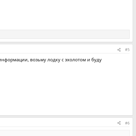
#5
информации, возьму лодку с эхолотом и буду
#6