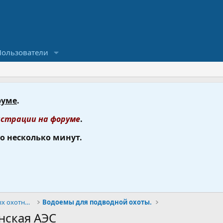
Пользователи
руме
.
страции на форуме
.
го несколько минут.
Подводная охота, форум подводных охотников.
Водоемы для подводной охоты.
нская АЭС