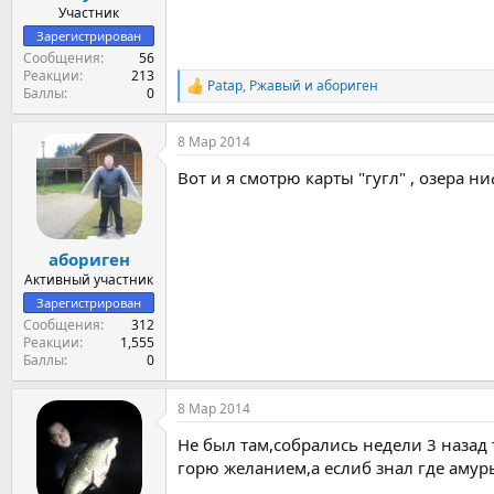
Участник
Зарегистрирован
Сообщения
56
Реакции
213
Patap
,
Ржавый
и
абориген
Р
Баллы
0
е
а
8 Мар 2014
к
ц
Вот и я смотрю карты "гугл" , озера ни
и
и
:
абориген
Активный участник
Зарегистрирован
Сообщения
312
Реакции
1,555
Баллы
0
8 Мар 2014
Не был там,собрались недели 3 назад 
горю желанием,а еслиб знал где амуры