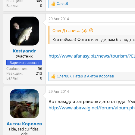
Реакции
349
Олег.Д
Р
Баллы
0
е
а
29 Авг 2014
к
ц
и
Олег.Д написал(а):
и
:
Кто поймал? Фото отчет где, нам бы подтве
Kostyandr
http://www.afanasy.biz/news/tourism/
Участник
Зарегистрирован
Сообщения
56
Реакции
213
Олег007
,
Patap
и
Антон Королев
Р
Баллы
0
е
а
29 Авг 2014
к
ц
Вот вам,для затравочки,это оттуда. Ум
и
и
http://www.abirvalg.net/forum/album.p
:
Антон Королев
Fide, sed cui fidas,
vide