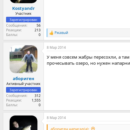
Kostyandr
Участник
Зарегистрирован
Сообщения
56
Реакции
213
Ржавый
Р
Баллы
0
е
а
8 Мар 2014
к
ц
У меня совсем жабры пересохли, а та
и
и
прочесывать озеро, но нужен напарник
:
абориген
Активный участник
Зарегистрирован
Сообщения
312
Реакции
1,555
Баллы
0
8 Мар 2014
абориген написал(а):