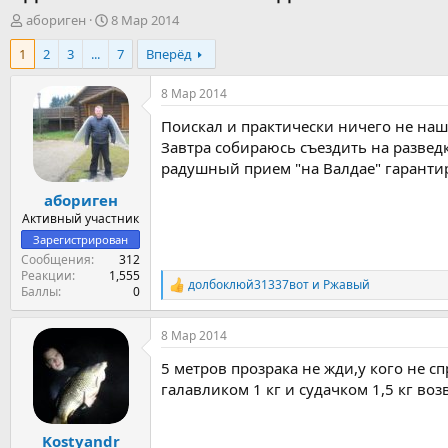
А
Д
абориген
8 Мар 2014
в
а
1
2
3
...
7
Вперёд
т
т
о
а
р
н
8 Мар 2014
т
а
Поискал и практически ничего не нашел
е
ч
м
а
Завтра собираюсь съездить на разведку
ы
л
радушный прием "на Валдае" гаранти
а
абориген
Активный участник
Зарегистрирован
Сообщения
312
Реакции
1,555
долбоклюй31337вот
и
Ржавый
Р
Баллы
0
е
а
8 Мар 2014
к
ц
5 метров прозрака не жди,у кого не сп
и
и
галавликом 1 кг и судачком 1,5 кг во
:
Kostyandr