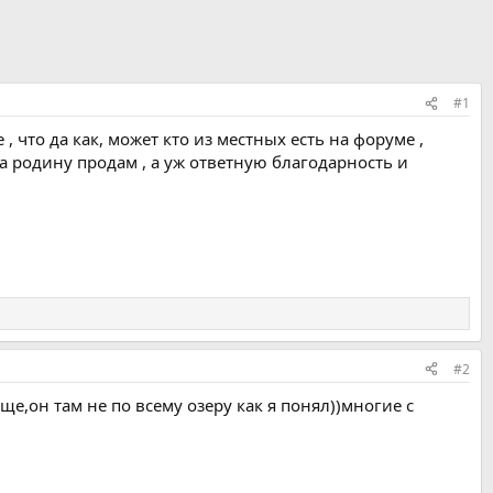
#1
, что да как, может кто из местных есть на форуме ,
на родину продам , а уж ответную благодарность и
#2
ще,он там не по всему озеру как я понял))многие с