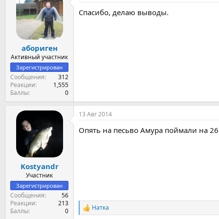
ц
Спасибо, делаю выводы.
и
и
:
абориген
Активный участник
Зарегистрирован
Сообщения
312
Реакции
1,555
Баллы
0
13 Авг 2014
Опять на песьво Амура поймали на 26
Kostyandr
Участник
Зарегистрирован
Сообщения
56
Реакции
213
Натка
Р
Баллы
0
е