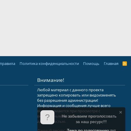
 правила
Политика конфиденциальности
Помощь
Главная
R
S
S
Внимание!
Любой материал с данного проекта
запрещено копировать или видоизменять
без разрешения администрации!
Информация и сообщения лучше всего
воспринимаются при просмотре с
включенным мозгом и неутерянной
Не забываем проголосовать
адекватностью.
за наш ресурс!!!
Данный ресурс не призыв к действию, вся
Тема по голосованию
тут