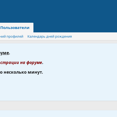
Пользователи
ний профилей
Календарь дней рождения
руме
.
страции на форуме
.
го несколько минут.