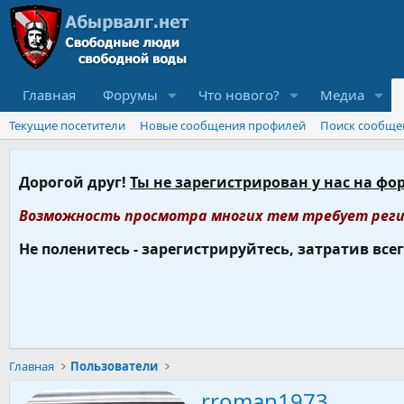
Главная
Форумы
Что нового?
Медиа
Текущие посетители
Новые сообщения профилей
Поиск сообще
Дорогой друг!
Ты не зарегистрирован у нас на фо
Возможность просмотра многих тем требует реги
Не поленитесь - зарегистрируйтесь, затратив все
Главная
Пользователи
rroman1973