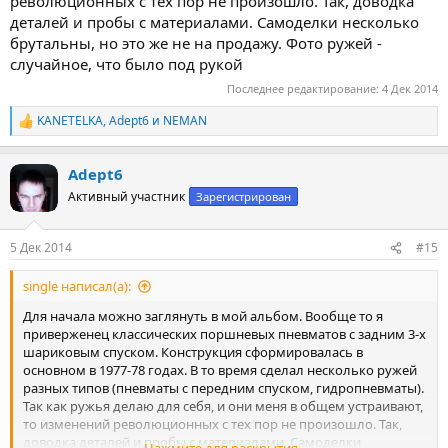
революционных с тех пор не произошло. Так, доводка
деталей и пробы с материалами. Самоделки несколько
брутальны, но это же не на продажу. Фото ружей -
случайное, что было под рукой
Последнее редактирование:
4 Дек 2014
KANETELKA
,
Adept6
и
NEMAN
Р
е
а
Adept6
к
ц
Активный участник
Зарегистрирован
и
и
:
5 Дек 2014
#15
single написал(а):
Для начала можно заглянуть в мой альбом. Вообще то я
приверженец классических поршневых пневматов с задним 3-х
шариковым спуском. Конструкция сформировалась в
основном в 1977-78 годах. В то время сделал несколько ружей
разных типов (пневматы с передним спуском, гидропневматы).
Так как ружья делаю для себя, и они меня в общем устраивают,
то изменений революционных с тех пор не произошло. Так,
доводка деталей и пробы с материалами. Самоделки