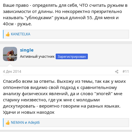
Ваше право - определять для себя, ЧТО считать ружьем в
зависимости от длины. Но некорректно презрительно
называть "ублюдками" ружья длиной 55. Для меня и
40см - ружье.
KANETELKA
Р
е
а
single
к
ц
Активный участник
Зарегистрирован
и
и
:
4 Дек 2014
#11
Спасибо всем за ответы. Выхожу из темы, так как у моих
оппонентов видимо свой подход к сравнительному
анализу физических явлений, да и слово "эпогей" мне
старику неизвестно, где уж мне с молодыми
дискутировать - вероятно говорим на разных языках.
Удачи и новых находок
NEMAN
и
Adept6
Р
е