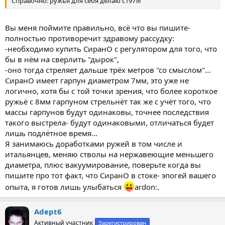
Справочно: ружья для себя делаю с1979г
Вы меня поймите правильно, всё что вы пишите-
полностью противоречит здравому рассудку:
-необходимо купить СиранО с регулятором для того, что
бы в нём на сверлить "дырок",
-оно тогда стреляет дальше трёх метров "со смыслом"...
СиранО имеет гарпун диаметром 7мм, это уже не
логично, хотя бы с той точки зрения, что более короткое
ружьё с 8мм гарпуном стрельнёт так же с учёт того, что
массы гарпунов будут одинаковы, точнее последствия
такого выстрела- будут одинаковыми, отличаться будет
лишь подлётное время...
Я занимаюсь доработками ружей в том числе и
итальянцев, меняю стволы на нержавеющие меньшего
диаметра, плюс вакуумирование, поверьте когда вы
пишите про тот факт, что СиранО в стоке- эпогей вашего
опыта, я готов лишь улыбаться
ardon:.
Adept6
Активный участник
Зарегистрирован