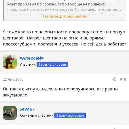
будет проблема по срокам, либо вообще не привезут.
Пришлось по эксперемментировать. Купил сверло по металлу
1,5мм. (инфу по толщине толкателя нашел в инете) Отпилил
Нажмите для раскрытия...
кусок равный оригинальному толкателю. Собрал, только уже
более осторожно, при этом заменил все манжеты и
соответственно масло. Накачал 15кг. Сегодня 3 день со дня
Я тоже как то по не опытности провернул ствол и погнул
реанимации. Полет нормальный, не травит. Товарищи читайте
шептало!!!! Нагрел шептало на огне и выпрямил
инструкции, не создавайте себе проблем!!!
плоскогубцами, поставил и усееее!!! По сей день работает
=Алексей=
Участник
Зарегистрирован
22 Янв 2015
#18
Пытался выгнуть, идеально не получилось,все равно
закусывало.
Seva67
Активный участник
Зарегистрирован