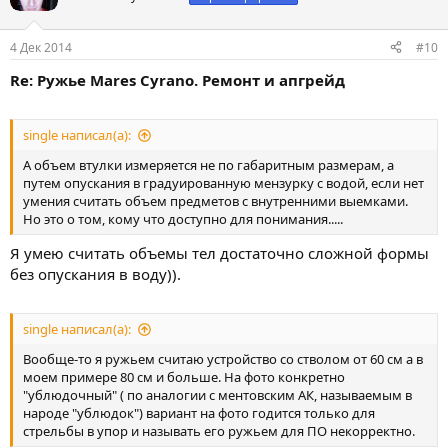
4 Дек 2014
#10
Re: Ружье Mares Cyrano. Ремонт и апгрейд
single написал(а):
А объем втулки измеряется не по габаритным размерам, а
путем опускания в градуированную мензурку с водой, если нет
умения считать объем предметов с внутренними выемками.
Но это о том, кому что доступно для понимания.....
Я умею считать объемы тел достаточно сложной формы
без опускания в воду)).
single написал(а):
Вообще-то я ружьем считаю устройство со стволом от 60 см а в
моем примере 80 см и больше. На фото конкретно
"ублюдочный" ( по аналогии с ментовским АК, называемым в
народе "ублюдок") вариант на фото годится только для
стрельбы в упор и называть его ружьем для ПО некорректно.