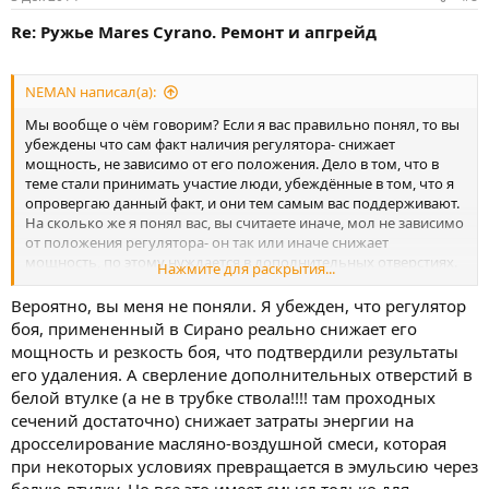
Re: Ружье Mares Cyrano. Ремонт и апгрейд
NEMAN написал(а):
Мы вообще о чём говорим? Если я вас правильно понял, то вы
убеждены что сам факт наличия регулятора- снижает
мощность, не зависимо от его положения. Дело в том, что в
теме стали принимать участие люди, убеждённые в том, что я
опровергаю данный факт, и они тем самым вас поддерживают.
На сколько же я понял вас, вы считаете иначе, мол не зависимо
от положения регулятора- он так или иначе снижает
мощность, по этому нуждается в дополнительных отверстиях.
Нажмите для раскрытия...
По этому и не только, мне действительно проще признать себя
дилетантом, чем опускаться до спора с вами, вы надеюсь
Вероятно, вы меня не поняли. Я убежден, что регулятор
знаете с кем стараются не спорить?
боя, примененный в Сирано реально снижает его
мощность и резкость боя, что подтвердили результаты
его удаления. А сверление дополнительных отверстий в
белой втулке (а не в трубке ствола!!!! там проходных
сечений достаточно) снижает затраты энергии на
дросселирование масляно-воздушной смеси, которая
при некоторых условиях превращается в эмульсию через
белую втулку. Но все это имеет смысл только для