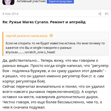
Активный участник
Зарегистрирован
и
и
:
8 Ноя 2014
#5
Re: Ружье Mares Cyrano. Ремонт и апгрейд
сергей резниче написал(а):
Если не спорить то не будет известна истина. Но мне почему то
кажется что Вы и single говорите о разных
втулках.........:scratch_one-s_head:
Да, действительно... Теперь вижу, что мы говорим о
разных вещах. Просто когда singlе написал, что "регулятр
боя - подлянка буржуев, и он сразу удалил этот девайс" -
я решил, что он удалил именно регулятор боя (т. е. сам
корпус регулятора боя).
Сейчас перечитал внимательно и понял, что он удалил
всего-навсего рычажок переключения))))). А корпус
оставил на месте, насверлив дополнительно дырок.
Честно говоря, это еще более бессмысленно, чем то, о
чем я сначала подумал.