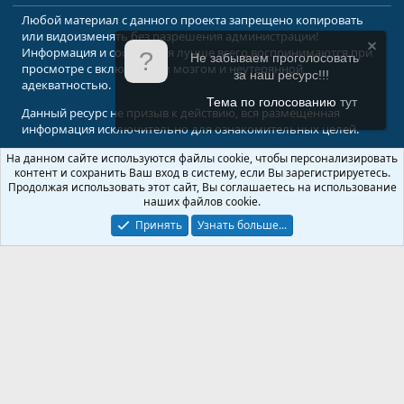
Любой материал с данного проекта запрещено копировать
или видоизменять без разрешения администрации!
Информация и сообщения лучше всего воспринимаются при
Не забываем проголосовать
просмотре с включенным мозгом и неутерянной
за наш ресурс!!!
адекватностью.
Тема по голосованию
тут
Данный ресурс не призыв к действию, вся размещенная
информация исключительно для ознакомительных целей.
На данном сайте используются файлы cookie, чтобы персонализировать
© 2008-2026 Форум Абырвалг.нет - подводная охота, дайвинг, туризм
контент и сохранить Ваш вход в систему, если Вы зарегистрируетесь.
Перевод:
XenForo.Info
Продолжая использовать этот сайт, Вы соглашаетесь на использование
наших файлов cookie.
Принять
Узнать больше...