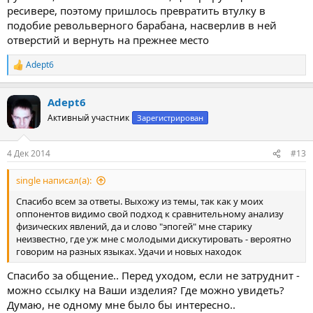
ресивере, поэтому пришлось превратить втулку в
подобие револьверного барабана, насверлив в ней
отверстий и вернуть на прежнее место
Adept6
Р
е
а
Adept6
к
ц
Активный участник
Зарегистрирован
и
и
:
4 Дек 2014
#13
single написал(а):
Спасибо всем за ответы. Выхожу из темы, так как у моих
оппонентов видимо свой подход к сравнительному анализу
физических явлений, да и слово "эпогей" мне старику
неизвестно, где уж мне с молодыми дискутировать - вероятно
говорим на разных языках. Удачи и новых находок
Спасибо за общение.. Перед уходом, если не затруднит -
можно ссылку на Ваши изделия? Где можно увидеть?
Думаю, не одному мне было бы интересно..