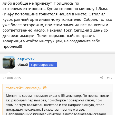
либо вообще не привезут. Пришлось по
эксперемментировать. Купил сверло по металлу 1,5мм.
(инфу по толщине толкателя нашел в инете) Отпилил
кусок равный оригинальному толкателю. Собрал, только
уже более осторожно, при этом заменил все манжеты и
соответственно масло. Накачал 15кг. Сегодня 3 день со
дня реанимации. Полет нормальный, не травит.
Товарищи читайте инструкции, не создавайте себе
проблем!!!
серж532
общий
Зарегистрирован
22 Янв 2015
#17
=Алексей= написал(а):
Менял на своем пневмате сирано 55, демпфер. По неопытности
т.к. разбирал первый раз, при сборке провернул ствол, при
этом погнул толкатель шептала и его направляющую, ствол
пострадал не сильно. Заказал запчасти в магазе.
Направляющую привезли быстро, а вот с толкателем сказали