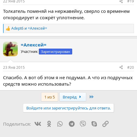
22 Янв 2015
#19
Толкатель поменяй на нержавейку, сверло со временем
откородирует и сожрёт уплотнение.
Adept6
и
=Алексей=
Р
е
а
=Алексей=
к
ц
Участник
Зарегистрирован
и
и
:
23 Янв 2015
#20
Спасибо. А вот об этом я не подумал. А что из подручных
средств можно использовать?
Last
1 из 5
Вперёд
Войдите или зарегистрируйтесь для ответа.
Vk
Ok
WhatsApp
Telegram
Viber
Skype
Ссылка
Поделиться: