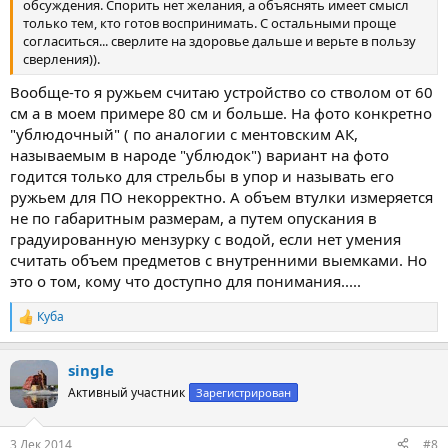
обсуждения. Спорить нет желания, а объяснять имеет смысл
только тем, кто готов воспринимать. С остальными проще
согласиться... сверлите на здоровье дальше и верьте в пользу
сверления)).
Вообще-то я ружьем считаю устройство со стволом от 60
см а в моем примере 80 см и больше. На фото конкретно
"ублюдочный" ( по аналогии с ментовским АК,
называемым в народе "ублюдок") вариант на фото
годится только для стрельбы в упор и называть его
ружьем для ПО некорректно. А объем втулки измеряется
не по габаритным размерам, а путем опускания в
градуированную мензурку с водой, если нет умения
считать объем предметов с внутренними выемками. Но
это о том, кому что доступно для понимания.....
Куба
Р
е
а
single
к
ц
Активный участник
Зарегистрирован
и
и
:
3 Дек 2014
#8