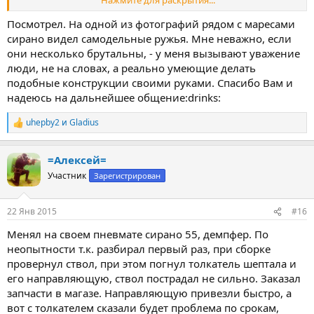
Нажмите для раскрытия...
несколько брутальны, но это же не на продажу. Фото ружей -
случайное, что было под рукой
Посмотрел. На одной из фотографий рядом с маресами
сирано видел самодельные ружья. Мне неважно, если
они несколько брутальны, - у меня вызывают уважение
люди, не на словах, а реально умеющие делать
подобные конструкции своими руками. Спасибо Вам и
надеюсь на дальнейшее общение:drinks:
uhepby2
и
Gladius
Р
е
а
=Алексей=
к
ц
Участник
Зарегистрирован
и
и
:
22 Янв 2015
#16
Менял на своем пневмате сирано 55, демпфер. По
неопытности т.к. разбирал первый раз, при сборке
провернул ствол, при этом погнул толкатель шептала и
его направляющую, ствол пострадал не сильно. Заказал
запчасти в магазе. Направляющую привезли быстро, а
вот с толкателем сказали будет проблема по срокам,