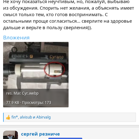
Не хочу показаться неучтивым, но, пожалуй, выбываю
из обсуждения. Спорить нет желания, а объяснять имеет
смысл только тем, кто готов воспринимать. С
остальными проще согласиться... сверлите на здоровье
дальше и верьте в пользу сверления)).
Вложения
res. Mar. Cyr..webp
77.9 KB · Просмотры: 173
fin*
,
alvisub
и
Abirvalg
Р
е
а
сергей резниче
к