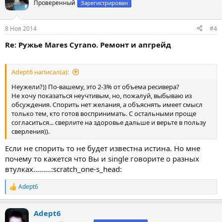
ц
Проверенный
Зарегистрирован
и
и
:
8 Ноя 2014
#4
Re: Ружье Mares Cyrano. Ремонт и апгрейд
Adept6 написал(а):
Неужели?)) По-вашему, это 2-3% от объема ресивера?
Не хочу показаться неучтивым, но, пожалуй, выбываю из
обсуждения. Спорить нет желания, а объяснять имеет смысл
только тем, кто готов воспринимать. С остальными проще
согласиться... сверлите на здоровье дальше и верьте в пользу
сверления)).
Если не спорить то не будет известна истина. Но мне
почему то кажется что Вы и single говорите о разных
втулках.........:scratch_one-s_head:
Adept6
Р
е
а
Adept6
к
ц