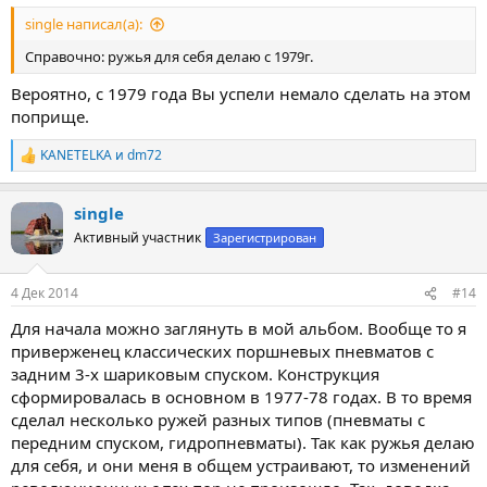
single написал(а):
Справочно: ружья для себя делаю с 1979г.
Вероятно, с 1979 года Вы успели немало сделать на этом
поприще.
KANETELKA
и
dm72
Р
е
а
single
к
ц
Активный участник
Зарегистрирован
и
и
:
4 Дек 2014
#14
Для начала можно заглянуть в мой альбом. Вообще то я
приверженец классических поршневых пневматов с
задним 3-х шариковым спуском. Конструкция
сформировалась в основном в 1977-78 годах. В то время
сделал несколько ружей разных типов (пневматы с
передним спуском, гидропневматы). Так как ружья делаю
для себя, и они меня в общем устраивают, то изменений