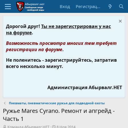
Вход
Регистрация
Дорогой друг!
Ты не зарегистрирован у нас
на форуме
.
Возможность просмотра многих тем требует
регистрации на форуме
.
Не поленитесь - зарегистрируйтесь, затратив
всего несколько минут.
Администрация Абырвалг.НЕТ
Пневматы, пневматические ружья для подводной охоты
Ружье Mares Cyrano. Ремонт и апгрейд -
Часть 1
А
Д
Команда Абырвалг.НЕТ
8 Ноя 2014