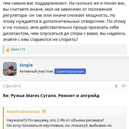
тем самым вас поддерживают. На сколько же я понял вас,
вы считаете иначе, мол не зависимо от положения
регулятора- он так или иначе снижает мощность, по
этому нуждается в дополнительных отверстиях. По этому
и не только, мне действительно проще признать себя
дилетантом, чем опускаться до спора с вами, вы надеюсь
знаете с кем стараются не спорить?
Aleks175
Р
е
а
single
к
ц
Активный участник
Зарегистрирован
и
и
:
3 Дек 2014
#7
Re: Ружье Mares Cyrano. Ремонт и апгрейд
Adept6 написал(а):
Неужели?)) По-вашему, это 2-3% от объема ресивера?
Не хочу показаться неучтивым, но, пожалуй, выбываю из