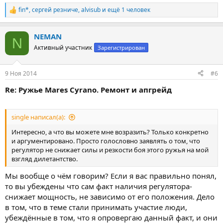
fin*
,
сергей резниче
,
alvisub
и ещё 1 человек
Р
е
а
NEMAN
к
N
ц
Активный участник
Зарегистрирован
и
и
:
9 Ноя 2014
#6
Re: Ружье Mares Cyrano. Ремонт и апгрейд
single написал(а):
Интересно, а что вы можете мне возразить? Только конкретно
и аргументировано. Просто голословно заявлять о том, что
регулятор не снижает силы и резкости боя этого ружья на мой
взгляд дилетантство.
Мы вообще о чём говорим? Если я вас правильно понял,
то вы убеждены что сам факт наличия регулятора-
снижает мощность, не зависимо от его положения. Дело
в том, что в теме стали принимать участие люди,
убеждённые в том, что я опровергаю данный факт, и они