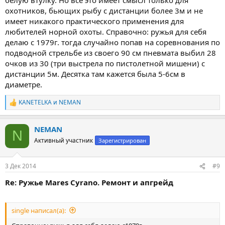
охотников, бьющих рыбу с дистанции более 3м и не
имеет никакого практического применения для
любителей норной охоты. Справочно: ружья для себя
делаю с 1979г. тогда случайно попав на соревнования по
подводной стрельбе из своего 90 см пневмата выбил 28
очков из 30 (три выстрела по пистолетной мишени) с
дистанции 5м. Десятка там кажется была 5-6см в
диаметре.
KANETELKA
и
NEMAN
Р
е
а
NEMAN
к
N
ц
Активный участник
Зарегистрирован
и
и
:
3 Дек 2014
#9
Re: Ружье Mares Cyrano. Ремонт и апгрейд
single написал(а):