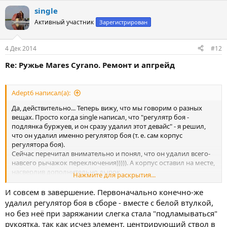
а
single
к
ц
Активный участник
Зарегистрирован
и
и
:
4 Дек 2014
#12
Re: Ружье Mares Cyrano. Ремонт и апгрейд
Adept6 написал(а):
Да, действительно... Теперь вижу, что мы говорим о разных
вещах. Просто когда singlе написал, что "регулятр боя -
подлянка буржуев, и он сразу удалил этот девайс" - я решил,
что он удалил именно регулятор боя (т. е. сам корпус
регулятора боя).
Сейчас перечитал внимательно и понял, что он удалил всего-
навсего рычажок переключения))))). А корпус оставил на месте,
насверлив дополнительно дырок.
Нажмите для раскрытия...
Честно говоря, это еще более бессмысленно, чем то, о чем я
сначала подумал.
И совсем в завершение. Первоначально конечно-же
удалил регулятор боя в сборе - вместе с белой втулкой,
но без неё при заряжании слегка стала "подламываться"
рукоятка, так как исчез элемент, центрирующий ствол в