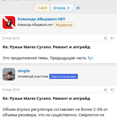
в
а
Last
1 из 5
Вперёд
т
т
о
а
р
н
Команда Абырвалг.НЕТ
т
а
Команда Абырвалг.нет
Модератор
е
ч
м
а
ы
л
8 Ноя 2014
#1
а
Re: Ружье Mares Cyrano. Ремонт и апгрейд
Это продолжение темы. Предыдущая часть
Тут
single
Активный участник
Зарегистрирован
8 Ноя 2014
#2
Re: Ружье Mares Cyrano. Ремонт и апгрейд
Объем втулки регулятора составляет не более 2-3% от
объема ресивера, что не существенно. Сверлится не