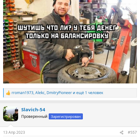
rroman1973
,
Аlekc
,
DmitryPioneer
и ещё 1 человек
Р
е
а
Slavich-54
к
ц
Проверенный
Зарегистрирован
и
и
:
13 Апр 2023
#557