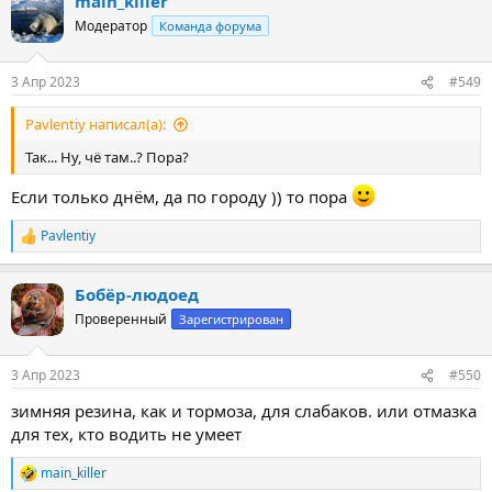
main_killer
к
ц
Модератор
Команда форума
и
и
:
3 Апр 2023
#549
Pavlentiy написал(а):
Так... Ну, чë там..? Пора?
Если только днём, да по городу )) то пора
Pavlentiy
Р
е
а
Бобёр-людоед
к
ц
Проверенный
Зарегистрирован
и
и
:
3 Апр 2023
#550
зимняя резина, как и тормоза, для слабаков. или отмазка
для тех, кто водить не умеет
main_killer
Р