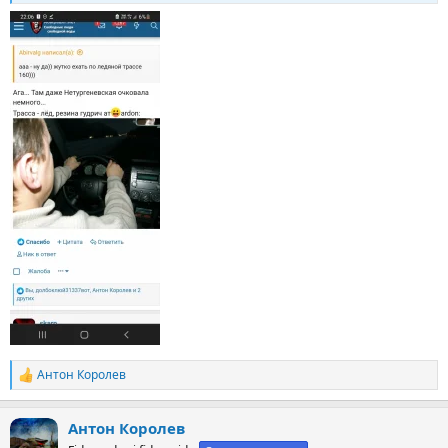
Антон Королев
Р
е
а
Антон Королев
к
ц