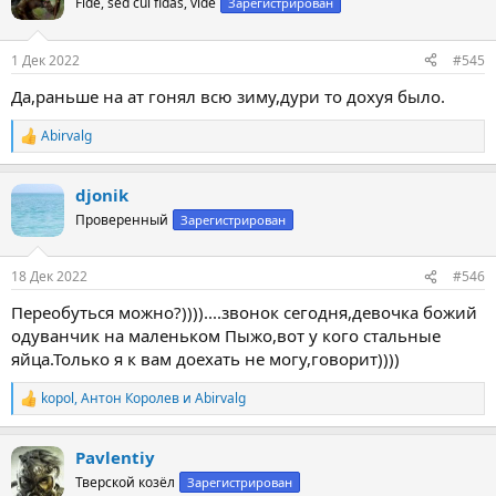
Fide, sed cui fidas, vide
Зарегистрирован
и
и
:
1 Дек 2022
#545
Да,раньше на ат гонял всю зиму,дури то дохуя было.
Abirvalg
Р
е
а
djonik
к
ц
Проверенный
Зарегистрирован
и
и
:
18 Дек 2022
#546
Переобуться можно?))))....звонок сегодня,девочка божий
одуванчик на маленьком Пыжо,вот у кого стальные
яйца.Только я к вам доехать не могу,говорит))))
kopol
,
Антон Королев
и
Abirvalg
Р
е
а
Pavlentiy
к
ц
Тверской козёл
Зарегистрирован
и