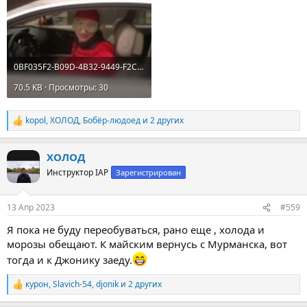
0BF035F2-B09D-4B32-9449-F2CA59D48FC7.webp
70.5 KB · Просмотры: 30
kopol
,
ХОЛОД
,
Бобёр-людоед
и 2 других
Р
е
а
ХОЛОД
к
ц
Инструктор IAP
Зарегистрирован
и
и
:
13 Апр 2023
#559
Я пока не буду переобуваться, рано еще , холода и
морозы обещают. К майским вернусь с Мурманска, вот
тогда и к Джонику заеду.
курон
,
Slavich-54
,
djonik
и 2 других
Р
е