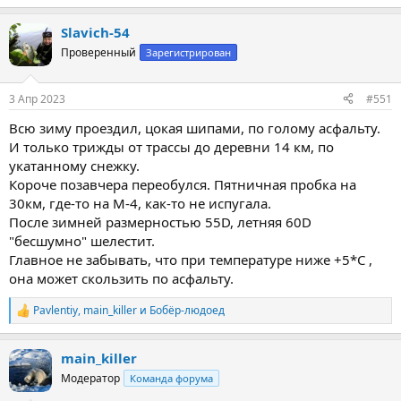
е
а
Slavich-54
к
ц
Проверенный
Зарегистрирован
и
и
:
3 Апр 2023
#551
Всю зиму проездил, цокая шипами, по голому асфальту.
И только трижды от трассы до деревни 14 км, по
укатанному снежку.
Короче позавчера переобулся. Пятничная пробка на
30км, где-то на М-4, как-то не испугала.
После зимней размерностью 55D, летняя 60D
"бесшумно" шелестит.
Главное не забывать, что при температуре ниже +5*С ,
она может скользить по асфальту.
Pavlentiy
,
main_killer
и
Бобёр-людоед
Р
е
а
main_killer
к
ц
Модератор
Команда форума
и