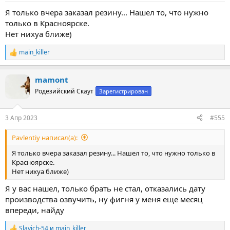
Я только вчера заказал резину... Нашел то, что нужно
только в Красноярске.
Нет нихуа ближе)
main_killer
Р
е
а
mamont
к
ц
Родезийский Скаут
Зарегистрирован
и
и
:
3 Апр 2023
#555
Pavlentiy написал(а):
Я только вчера заказал резину... Нашел то, что нужно только в
Красноярске.
Нет нихуа ближе)
Я у вас нашел, только брать не стал, отказались дату
производства озвучить, ну фигня у меня еще месяц
впереди, найду
Slavich-54
и
main_killer