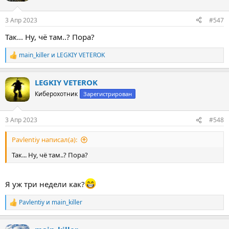
и
:
3 Апр 2023
#547
Так... Ну, чë там..? Пора?
main_killer
и
LEGKIY VETEROK
Р
е
а
LEGKIY VETEROK
к
ц
Киберохотник
Зарегистрирован
и
и
:
3 Апр 2023
#548
Pavlentiy написал(а):
Так... Ну, чë там..? Пора?
Я уж три недели как?
Pavlentiy
и
main_killer
Р
е
а