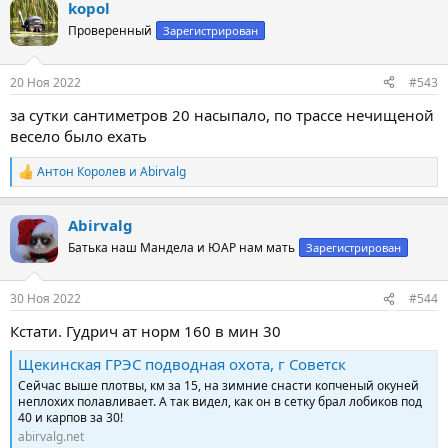
kopol
к
ц
Проверенный
Зарегистрирован
и
и
:
20 Ноя 2022
#543
за сутки сантиметров 20 насыпало, по трассе нечищеной
весело было ехать
Антон Королев
и
Abirvalg
Р
е
а
Abirvalg
к
ц
Батька наш Мандела и ЮАР нам мать
Зарегистрирован
и
и
:
30 Ноя 2022
#544
Кстати. Гудрич ат норм 160 в мин 30
Щекинская ГРЭС подводная охота, г Советск
Сейчас выше плотвы, км за 15, на зимние снасти копченый окуней
неплохих полавливает. А так видел, как он в сетку брал лобиков под
40 и карпов за 30!
abirvalg.net