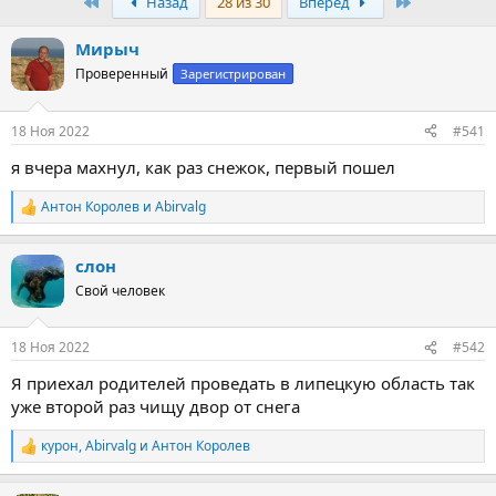
First
Last
Назад
28 из 30
Вперёд
т
т
о
а
р
н
Мирыч
т
а
Проверенный
Зарегистрирован
е
ч
м
а
ы
л
18 Ноя 2022
#541
а
я вчера махнул, как раз снежок, первый пошел
Антон Королев
и
Abirvalg
Р
е
а
слон
к
ц
Свой человек
и
и
:
18 Ноя 2022
#542
Я приехал родителей проведать в липецкую область так
уже второй раз чищу двор от снега
курон
,
Abirvalg
и
Антон Королев
Р
е
а