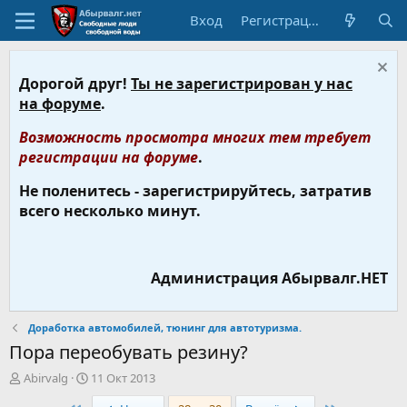
Вход
Регистрация
Дорогой друг!
Ты не зарегистрирован у нас
на форуме
.
Возможность просмотра многих тем требует
регистрации на форуме
.
Не поленитесь - зарегистрируйтесь, затратив
всего несколько минут.
Администрация Абырвалг.НЕТ
Доработка автомобилей, тюнинг для автотуризма.
Пора переобувать резину?
А
Д
Abirvalg
11 Окт 2013
в
а