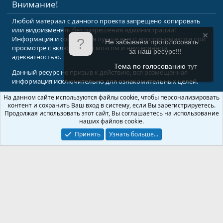
Внимание!
Любой материал с данного проекта запрещено копировать
или видоизменять без разрешения администрации!
Информация и сообщения лучше всего воспринимаются при
Не забываем проголосовать
просмотре с включенным мозгом и неутерянной
за наш ресурс!!!
адекватностью.
Тема по голосованию
тут
Данный ресурс не призыв к действию, вся размещенная
информация исключительно для ознакомительных целей.
На данном сайте используются файлы cookie, чтобы персонализировать
© 2008-2026 Форум Абырвалг.нет - подводная охота, дайвинг, туризм
контент и сохранить Ваш вход в систему, если Вы зарегистрируетесь.
Перевод:
XenForo.Info
Продолжая использовать этот сайт, Вы соглашаетесь на использование
наших файлов cookie.
Принять
Узнать больше...