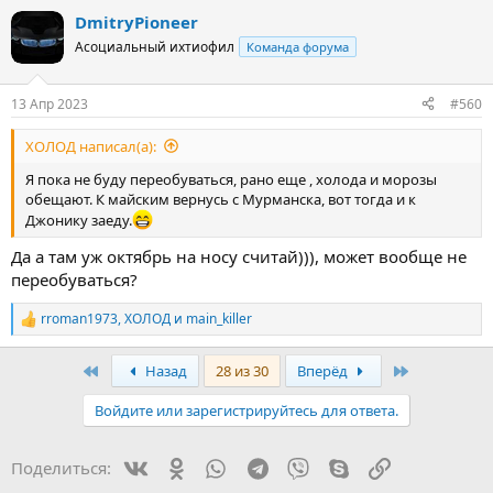
а
DmitryPioneer
к
ц
Асоциальный ихтиофил
Команда форума
и
и
:
13 Апр 2023
#560
ХОЛОД написал(а):
Я пока не буду переобуваться, рано еще , холода и морозы
обещают. К майским вернусь с Мурманска, вот тогда и к
Джонику заеду.
Да а там уж октябрь на носу считай))), может вообще не
переобуваться?
rroman1973
,
ХОЛОД
и
main_killer
Р
е
а
First
Last
Назад
28 из 30
Вперёд
к
ц
Войдите или зарегистрируйтесь для ответа.
и
и
:
Vk
Ok
WhatsApp
Telegram
Viber
Skype
Ссылка
Поделиться: