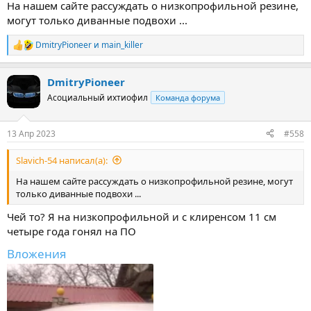
На нашем сайте рассуждать о низкопрофильной резине,
могут только диванные подвохи ...
DmitryPioneer
и
main_killer
Р
е
а
DmitryPioneer
к
ц
Асоциальный ихтиофил
Команда форума
и
и
:
13 Апр 2023
#558
Slavich-54 написал(а):
На нашем сайте рассуждать о низкопрофильной резине, могут
только диванные подвохи ...
Чей то? Я на низкопрофильной и с клиренсом 11 см
четыре года гонял на ПО
Вложения