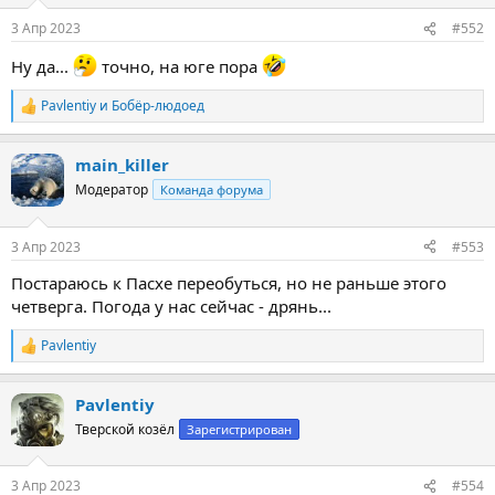
и
:
3 Апр 2023
#552
Ну да...
точно, на юге пора
Pavlentiy
и
Бобёр-людоед
Р
е
а
main_killer
к
ц
Модератор
Команда форума
и
и
:
3 Апр 2023
#553
Постараюсь к Пасхе переобуться, но не раньше этого
четверга. Погода у нас сейчас - дрянь...
Pavlentiy
Р
е
а
Pavlentiy
к
ц
Тверской козёл
Зарегистрирован
и
и
:
3 Апр 2023
#554