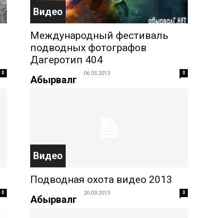
Видео
Международный фестиваль
подводных фотографов
Дагеротип 404
0
06.05.2013
0
Абырвалг
-
Видео
Подводная охота видео 2013
0
20.03.2013
0
Абырвалг
-