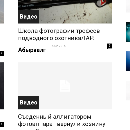
Видео
Школа фотографии трофеев
подводного охотника/IAP.
15.02.2014
0
Абырвалг
-
0
Видео
Съеденный аллигатором
фотоаппарат вернули хозяину
0