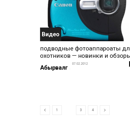
Видео
подводные фотоаппароаты д
охотников — новинки и обзор
07.02.2012
Абырвалг
-
1
2
3
4