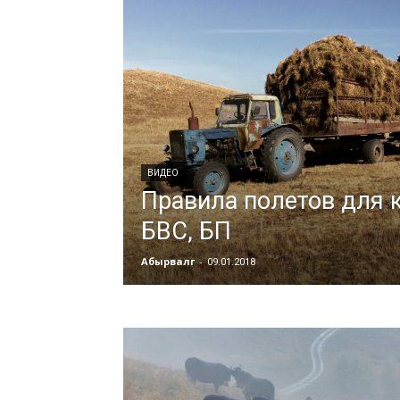
ВИДЕО
Правила полетов для 
БВС, БП
Абырвалг
-
09.01.2018