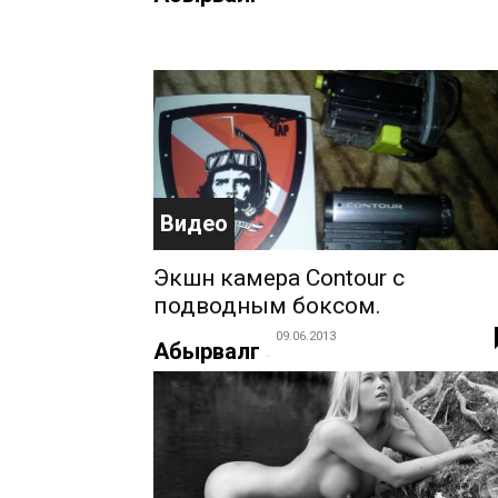
Видео
Экшн камера Contour с
подводным боксом.
09.06.2013
Абырвалг
-