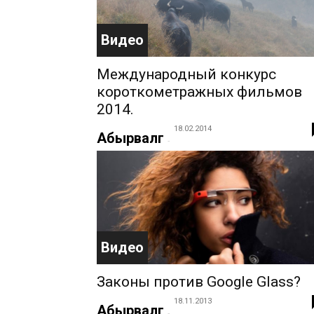
Видео
Международный конкурс
короткометражных фильмов
2014.
18.02.2014
Абырвалг
-
Видео
Законы против Google Glass?
18.11.2013
Абырвалг
-