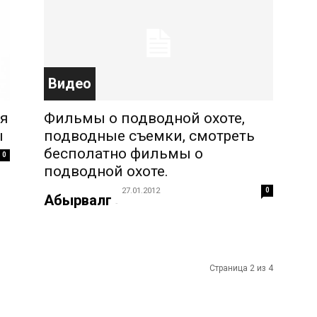
Видео
ля
Фильмы о подводной охоте,
ы
подводные съемки, смотреть
бесполатно фильмы о
0
подводной охоте.
27.01.2012
0
Абырвалг
-
Страница 2 из 4