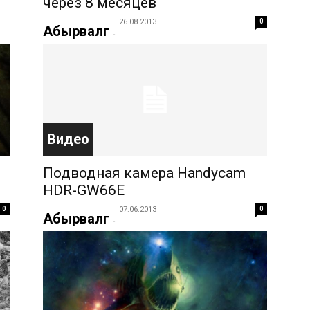
через 8 месяцев
26.08.2013
0
Абырвалг
-
Видео
Подводная камера Handycam
HDR-GW66E
0
07.06.2013
0
Абырвалг
-