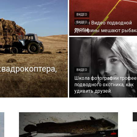
ВИДЕО
Фото и Видео подводной
ВИДЕО
охоты.
Дельфины мешают рыбак
квадрокоптера,
ВИДЕО
Школа фотографии трофе
подводного охотника, как
удивить друзей.