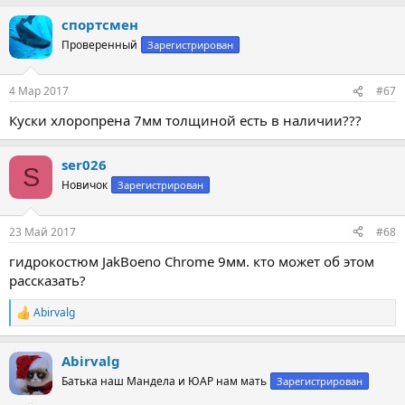
а
спортсмен
к
ц
Проверенный
Зарегистрирован
и
и
:
4 Мар 2017
#67
Куски хлоропрена 7мм толщиной есть в наличии???
ser026
S
Новичок
Зарегистрирован
23 Май 2017
#68
гидрокостюм JakBoeno Chrome 9мм. кто может об этом
рассказать?
Abirvalg
Р
е
а
Abirvalg
к
ц
Батька наш Мандела и ЮАР нам мать
Зарегистрирован
и
и