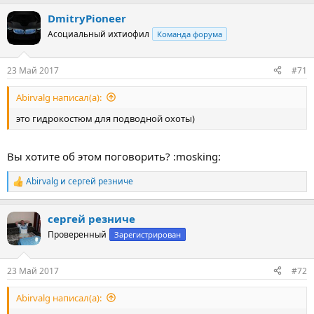
а
DmitryPioneer
к
ц
Асоциальный ихтиофил
Команда форума
и
и
:
23 Май 2017
#71
Abirvalg написал(а):
это гидрокостюм для подводной охоты)
Вы хотите об этом поговорить? :mosking:
Abirvalg
и
сергей резниче
Р
е
а
сергей резниче
к
ц
Проверенный
Зарегистрирован
и
и
:
23 Май 2017
#72
Abirvalg написал(а):