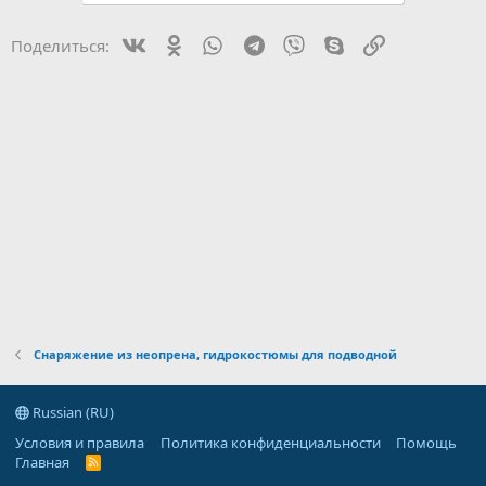
и
:
Vk
Ok
WhatsApp
Telegram
Viber
Skype
Ссылка
Поделиться:
Снаряжение из неопрена, гидрокостюмы для подводной
Russian (RU)
Условия и правила
Политика конфиденциальности
Помощь
Главная
R
S