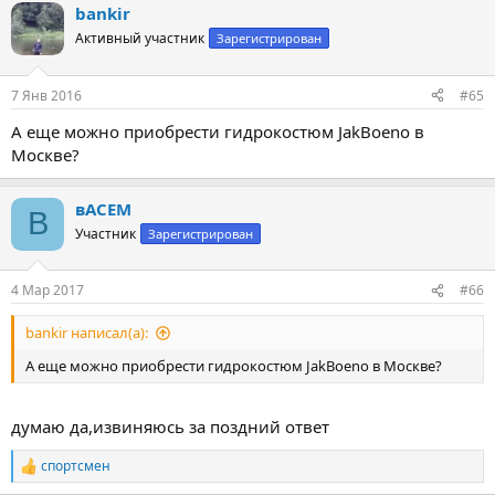
bankir
Активный участник
Зарегистрирован
7 Янв 2016
#65
А еще можно приобрести гидрокостюм JakBoeno в
Москве?
вАСЕМ
В
Участник
Зарегистрирован
4 Мар 2017
#66
bankir написал(а):
А еще можно приобрести гидрокостюм JakBoeno в Москве?
думаю да,извиняюсь за поздний ответ
спортсмен
Р
е