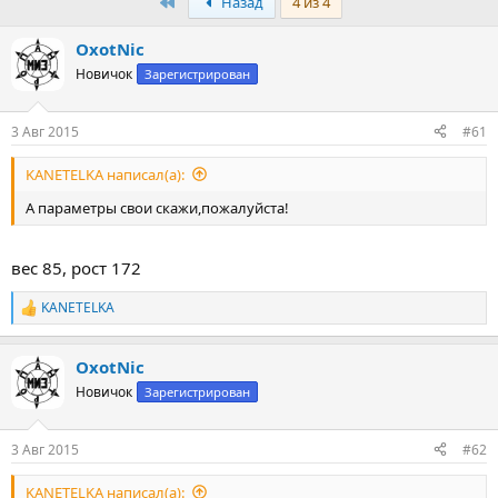
First
Назад
4 из 4
т
т
о
а
р
н
OxotNic
т
а
Новичок
Зарегистрирован
е
ч
м
а
ы
л
3 Авг 2015
#61
а
KANETELKA написал(а):
А параметры свои скажи,пожалуйста!
вес 85, рост 172
KANETELKA
Р
е
а
OxotNic
к
ц
Новичок
Зарегистрирован
и
и
:
3 Авг 2015
#62
KANETELKA написал(а):