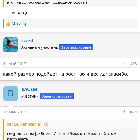
это гидрокостюм для подводной охоты)
...... и ваще .......
Abirvalg
Р
е
а
swed
к
ц
Активный участник
Зарегистрирован
и
и
:
24 Май 2017
#73
какой размер подойдет на рост 186 и вес 72? спасибо.
вАСЕМ
В
Участник
Зарегистрирован
24 Май 2017
#74
ser026 написал(а):
гидрокостюм JakBoeno Chrome 9мм. кто может об этом
рассказать?