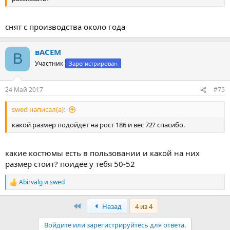
снят с производства около года
вАСЕМ
В
Участник
Зарегистрирован
24 Май 2017
#75
swed написал(а):
какой размер подойдет на рост 186 и вес 72? спасибо.
какие костюмы есть в пользовании и какой на них
размер стоит? поидее у тебя 50-52
Abirvalg
и
swed
Р
е
а
First
Назад
4 из 4
к
ц
Войдите или зарегистрируйтесь для ответа.
и