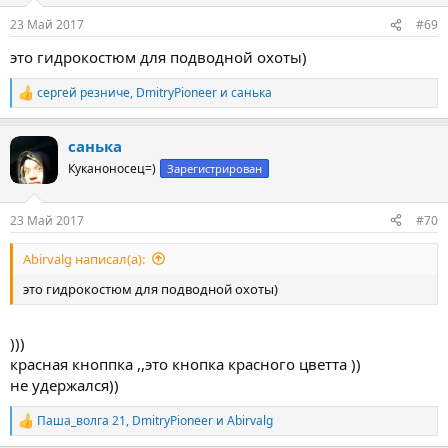
:
23 Май 2017
#69
это гидрокостюм для подводной охоты)
сергей резниче
,
DmitryPioneer
и
санька
Р
е
а
санька
к
ц
Куканоносец=)
Зарегистрирован
и
и
:
23 Май 2017
#70
Abirvalg написал(а):
это гидрокостюм для подводной охоты)
)))
красная кноппка ,,это кнопка красного цветта ))
не удержался))
Паша_волга 21
,
DmitryPioneer
и
Abirvalg
Р
е