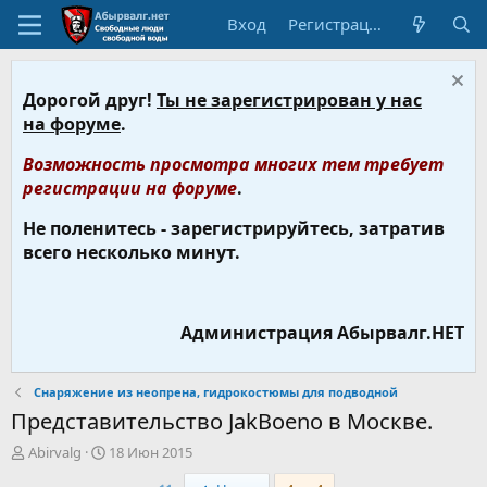
Вход
Регистрация
Дорогой друг!
Ты не зарегистрирован у нас
на форуме
.
Возможность просмотра многих тем требует
регистрации на форуме
.
Не поленитесь - зарегистрируйтесь, затратив
всего несколько минут.
Администрация Абырвалг.НЕТ
Снаряжение из неопрена, гидрокостюмы для подводной
Представительство JakBoeno в Москве.
А
Д
Abirvalg
18 Июн 2015
в
а