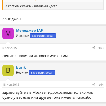
А костюм с какими штанами идёт?
лонг джон
Менеджер IAP
М
Участник
Зарегистрирован
6 Авг 2015
#63
Лежит в наличии XL костюмчик. 7мм.
burik
B
Новичок
Зарегистрирован
18 Ноя 2015
#64
здравствуйте а в Москве гидрокостюмы только жак
буэно у вас есть или другие тоже имеются,спасибо