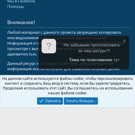
Мы в Facebook
Помощь
Внимание!
Любой материал с данного проекта запрещено копировать
или видоизменять без разрешения администрации!
Информация и сообщения лучше всего воспринимаются при
Не забываем проголосовать
просмотре с включенным мозгом и неутерянной
за наш ресурс!!!
адекватностью.
Тема по голосованию
тут
Данный ресурс не призыв к действию, вся размещенная
информация исключительно для ознакомительных целей.
На данном сайте используются файлы cookie, чтобы персонализировать
© 2008-2026 Форум Абырвалг.нет - подводная охота, дайвинг, туризм
контент и сохранить Ваш вход в систему, если Вы зарегистрируетесь.
Перевод:
XenForo.Info
Продолжая использовать этот сайт, Вы соглашаетесь на использование
наших файлов cookie.
Принять
Узнать больше...