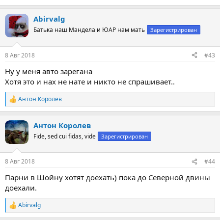
е
а
Abirvalg
к
ц
Батька наш Мандела и ЮАР нам мать
Зарегистрирован
и
и
:
8 Авг 2018
#43
Ну у меня авто зарегана
Хотя это и нах не нате и никто не спрашивает..
Антон Королев
Р
е
а
Антон Королев
к
ц
Fide, sed cui fidas, vide
Зарегистрирован
и
и
:
8 Авг 2018
#44
Парни в Шойну хотят доехать) пока до Северной двины
доехали.
Abirvalg
Р
е