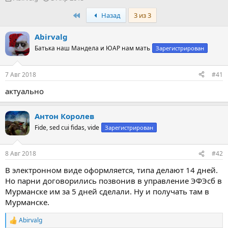
в
а
First
Назад
3 из 3
т
т
о
а
р
н
Abirvalg
т
а
Батька наш Мандела и ЮАР нам мать
Зарегистрирован
е
ч
м
а
ы
л
7 Авг 2018
#41
а
актуально
Антон Королев
Fide, sed cui fidas, vide
Зарегистрирован
8 Авг 2018
#42
В электронном виде оформляется, типа делают 14 дней.
Но парни договорились позвонив в управление ЭФЭсб в
Мурманске им за 5 дней сделали. Ну и получать там в
Мурманске.
Abirvalg
Р