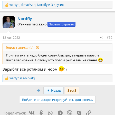
wertyn
,
dima@vrn
,
Nordfly
и 3 других
Р
е
а
Nordfly
к
ц
О"енный пассажир
Зарегистрирован
и
и
:
12 Авг 2022
#52
Элиас написал(а):
Причём ехать надо будет сразу, быстро, в первые пару лет
после забирания. Потому что потом рыбы там не станет
Зарыбят все ротаном и норм
))
wertyn
и
Abirvalg
Р
е
а
First
Назад
3 из 3
к
ц
Войдите или зарегистрируйтесь для ответа.
и
и
:
Vk
Ok
WhatsApp
Telegram
Viber
Skype
Ссылка
Поделиться: