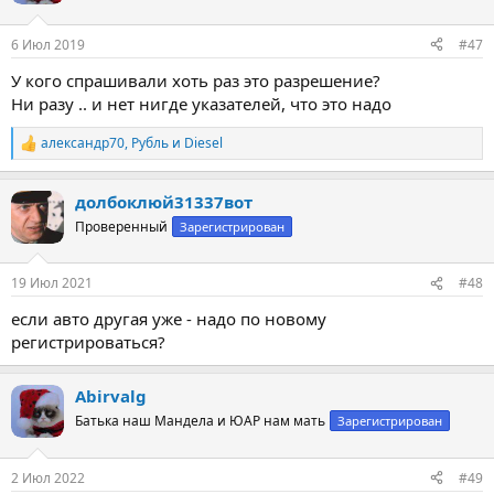
и
:
6 Июл 2019
#47
У кого спрашивали хоть раз это разрешение?
Ни разу .. и нет нигде указателей, что это надо
александр70
,
Рубль
и
Diesel
Р
е
а
долбоклюй31337вот
к
ц
Проверенный
Зарегистрирован
и
и
:
19 Июл 2021
#48
если авто другая уже - надо по новому
регистрироваться?
Abirvalg
Батька наш Мандела и ЮАР нам мать
Зарегистрирован
2 Июл 2022
#49