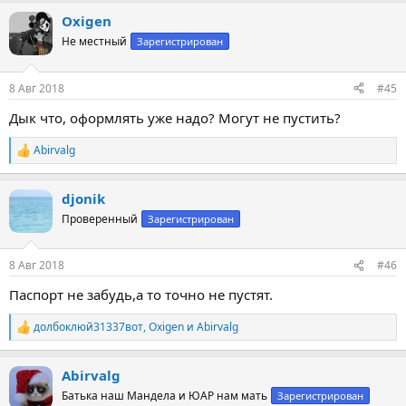
а
Oxigen
к
ц
Не местный
Зарегистрирован
и
и
:
8 Авг 2018
#45
Дык что, оформлять уже надо? Могут не пустить?
Abirvalg
Р
е
а
djonik
к
ц
Проверенный
Зарегистрирован
и
и
:
8 Авг 2018
#46
Паспорт не забудь,а то точно не пустят.
долбоклюй31337вот
,
Oxigen
и
Abirvalg
Р
е
а
Abirvalg
к
ц
Батька наш Мандела и ЮАР нам мать
Зарегистрирован
и