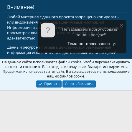
Внимание!
Любой материал с данного проекта запрещено копировать
или видоизменять без разрешения администрации!
Информация и сообщения лучше всего воспринимаются при
Не забываем проголосовать
просмотре с включенным мозгом и неутерянной
за наш ресурс!!!
адекватностью.
Тема по голосованию
тут
Данный ресурс не призыв к действию, вся размещенная
информация исключительно для ознакомительных целей.
На данном сайте используются файлы cookie, чтобы персонализировать
© 2008-2026 Форум Абырвалг.нет - подводная охота, дайвинг, туризм
контент и сохранить Ваш вход в систему, если Вы зарегистрируетесь.
Перевод:
XenForo.Info
Продолжая использовать этот сайт, Вы соглашаетесь на использование
наших файлов cookie.
Принять
Узнать больше...