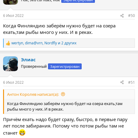
и
и
:
6 Июл 2022
#50
Когда Финляндию заберём нужно будет на озера
ехать,там рыбы много у них. И в реках.
wertyn
,
dima@vrn
,
Nordfly
и 2 других
Р
е
а
Элиас
к
ц
Проверенный
Зарегистрирован
и
и
:
6 Июл 2022
#51
Антон Королев написал(а):
Когда Финляндию заберём нужно будет на озера ехать,там
рыбы много у них. И в реках.
Причём ехать надо будет сразу, быстро, в первые пару
лет после забирания. Потому что потом рыбы там не
станет