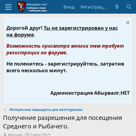
Вход
Регистрация
Дорогой друг!
Ты не зарегистрирован у нас
на форуме
.
Возможность просмотра многих тем требует
регистрации на форуме
.
Не поленитесь - зарегистрируйтесь, затратив
всего несколько минут.
Администрация Абырвалг.НЕТ
Интересные маршруты для автотуризма.
Получение разрешения для посещения
Среднего и Рыбачего.
А
Д
Abirvalg
3 Апр 2015