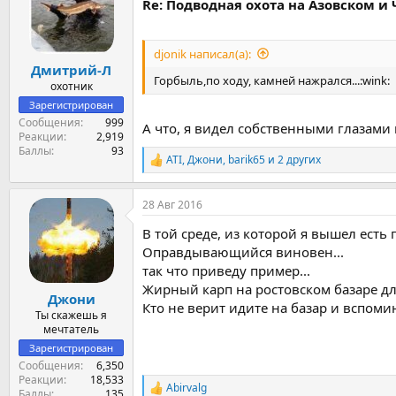
Re: Подводная охота на Азовском и
и
и
:
djonik написал(а):
Дмитрий-Л
Горбыль,по ходу, камней нажрался...:wink:
охотник
Зарегистрирован
Сообщения
999
А что, я видел собственными глазами 
Реакции
2,919
Баллы
93
ATI
,
Джони
,
barik65
и 2 других
Р
е
а
28 Авг 2016
к
ц
В той среде, из которой я вышел есть 
и
и
Оправдывающийся виновен...
:
так что приведу пример...
Жирный карп на ростовском базаре дл
Джони
Кто не верит идите на базар и вспоми
Ты скажешь я
мечтатель
Зарегистрирован
Сообщения
6,350
Реакции
18,533
Abirvalg
Р
Баллы
135