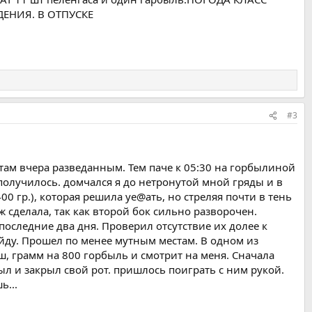
ЕНИЯ. В ОТПУСКЕ
#3
гротам вчера разведанным. Тем паче к 05:30 на горбылиной
 получилось. домчался я до нетронутой мной гряды и в
400 гр.), которая решила уе@ать, но стреляя почти в тень
 сделала, так как второй бок сильно разворочен.
последние два дня. Проверил отсутствие их долее к
ыйду. Прошел по менее мутным местам. В одном из
, грамм на 800 горбыль и смотрит на меня. Сначала
рыл и закрыл свой рот. пришлось поиграть с ним рукой.
ь...