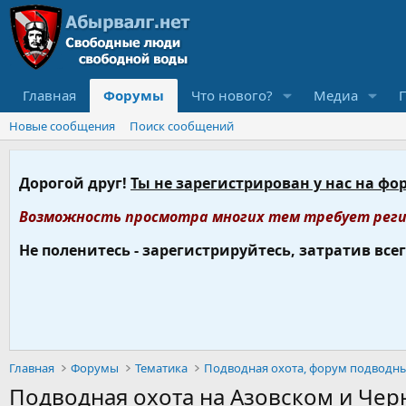
Главная
Форумы
Что нового?
Медиа
Новые сообщения
Поиск сообщений
Дорогой друг!
Ты не зарегистрирован у нас на фо
Возможность просмотра многих тем требует реги
Не поленитесь - зарегистрируйтесь, затратив все
Главная
Форумы
Тематика
Подводная охота на Азовском и Черн