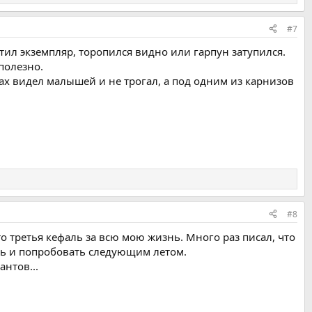
#7
ил экземпляр, торопился видно или гарпун затупился.
полезно.
ах видел малышей и не трогал, а под одним из карнизов
#8
о третья кефаль за всю мою жизнь. Много раз писал, что
ать и попробовать следующим летом.
нтов...