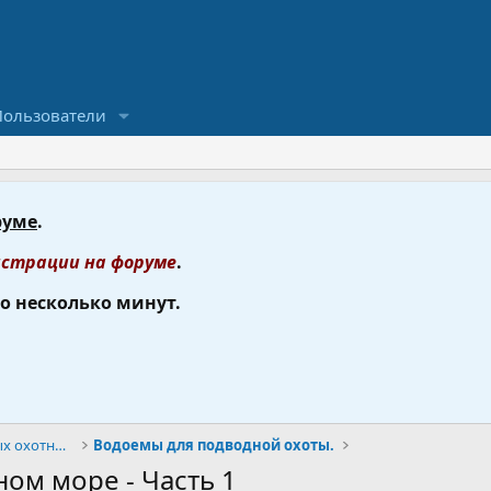
Пользователи
руме
.
страции на форуме
.
го несколько минут.
Подводная охота, форум подводных охотников.
Водоемы для подводной охоты.
ом море - Часть 1