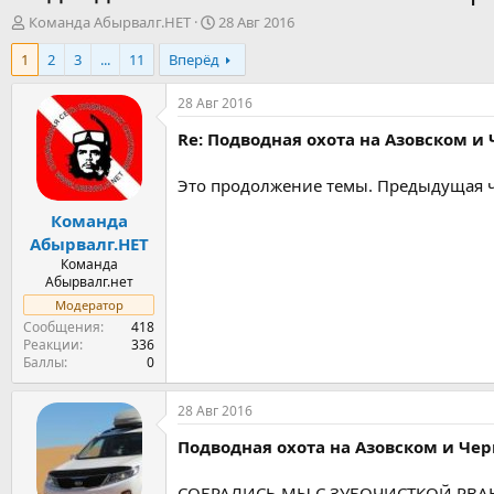
А
Д
Команда Абырвалг.НЕТ
28 Авг 2016
в
а
1
2
3
...
11
Вперёд
т
т
о
а
р
н
28 Авг 2016
т
а
Re: Подводная охота на Азовском и
е
ч
м
а
ы
л
Это продолжение темы. Предыдущая 
а
Команда
Абырвалг.НЕТ
Команда
Абырвалг.нет
Модератор
Сообщения
418
Реакции
336
Баллы
0
28 Авг 2016
Подводная охота на Азовском и Че
СОБРАЛИСЬ МЫ С ЗУБОЧИСТКОЙ РВАНУ