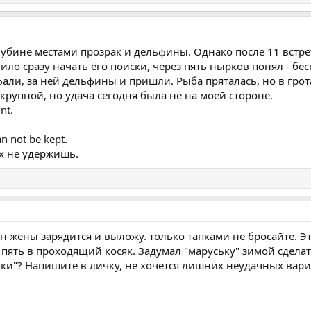
убине местами прозрак и дельфины. Однако после 11 встрет
ило сразу начать его поиски, через пять нырков понял - бес
али, за ней дельфины и пришли. Рыба пряталась, но в грот
крупной, но удача сегодня была не на моей стороне.
nt.
an not be kept.
ах не удержишь.
н жены зарядится и выложу. только тапками не бросайте. Эт
з пять в проходящий косяк. Задумал "маруську" зимой сдел
ки"? Напишите в личку, не хочется лишних неудачных вариа