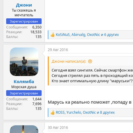
Джони
Ты скажешь я
мечтатель
Зарегистрирован
Сообщения
6,350
Реакции
18,533
KoSiNuS
,
Abirvalg
,
OxotNic
и 6 других
Р
Баллы
135
е
а
29 Авг 2016
к
ц
и
Джони написал(а):
и
:
Сегодня взял сингиля. Сейчас смартфон жен
Сегодня стрелял раз пять в проходящий к
Кто знает оптимальную длину "маруськи"? 
Колямба
Морская душа
Зарегистрирован
Сообщения
1,644
Марусь ка реально поможет ,попаду в
Реакции
7,696
Баллы
135
ROSS
,
Yurchelo
,
OxotNic
и 8 других
Р
е
а
30 Авг 2016
к