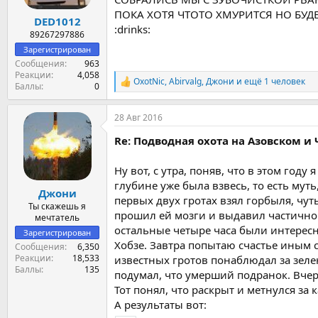
ПОКА ХОТЯ ЧТОТО ХМУРИТСЯ НО БУД
DED1012
:drinks:
89267297886
Зарегистрирован
Сообщения
963
Реакции
4,058
OxotNic
,
Abirvalg
,
Джони
и ещё 1 человек
Р
Баллы
0
е
а
28 Авг 2016
к
ц
Re: Подводная охота на Азовском и
и
и
:
Ну вот, с утра, поняв, что в этом год
глубине уже была взвесь, то есть мут
Джони
первых двух гротах взял горбыля, чуть 
Ты скажешь я
прошил ей мозги и выдавил частично г
мечтатель
остальные четыре часа были интересны
Зарегистрирован
Хобзе. Завтра попытаю счастье иным 
Сообщения
6,350
Реакции
18,533
известных гротов понаблюдал за зеле
Баллы
135
подумал, что умерший подранок. Вчера
Тот понял, что раскрыт и метнулся за 
А результаты вот: