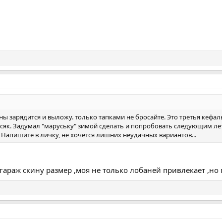
ы зарядится и выложу. только тапками не бросайте. Это третья кефаль
осяк. Задумал "маруську" зимой сделать и попробовать следующим ле
Напишите в личку, не хочется лишних неудачных вариантов...
 гараж скину размер ,моя не только лобаней привлекает ,