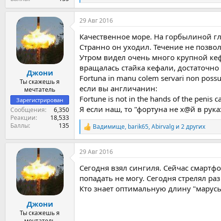
е
а
29 Авг 2016
к
ц
Качественное море. На горбылиной гл
и
и
Странно он уходил. Течение не позвол
:
Утром видел очень много крупной кеф
вращалась стайка кефали, достаточно 
Джони
Fortuna in manu colem servari non possu
Ты скажешь я
если вы англичанин:
мечтатель
Fortune is not in the hands of the penis c
Зарегистрирован
Я если наш, то "фортуна не х@й в рук
Сообщения
6,350
Реакции
18,533
Баллы
135
Вадимище
,
barik65
,
Abirvalg
и 2 других
Р
е
а
29 Авг 2016
к
ц
Сегодня взял сингиля. Сейчас смартфо
и
и
попадать не могу. Сегодня стрелял ра
:
Кто знает оптимальную длину "марусь
Джони
Ты скажешь я
мечтатель