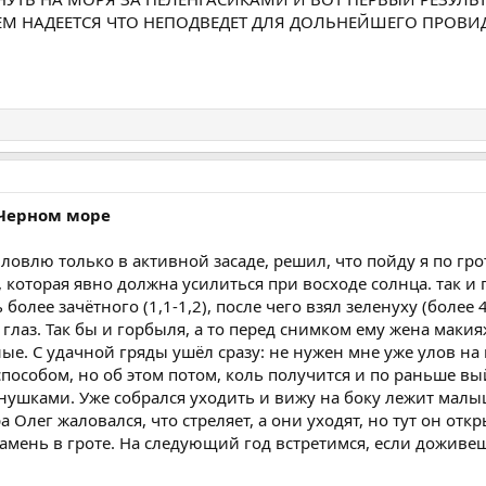
ЕМ НАДЕЕТСЯ ЧТО НЕПОДВЕДЕТ ДЛЯ ДОЛЬНЕЙШЕГО ПРОВИД
 Черном море
у я ловлю только в активной засаде, решил, что пойду я по 
ь, которая явно должна усилиться при восходе солнца. так и
более зачётного (1,1-1,2), после чего взял зеленуху (более 
лаз. Так бы и горбыля, а то перед снимком ему жена макияж
е. С удачной гряды ушёл сразу: не нужен мне уже улов на 
способом, но об этом потом, коль получится и по раньше в
нушками. Уже собрался уходить и вижу на боку лежит малыш
 Олег жаловался, что стреляет, а они уходят, но тут он отк
камень в гроте. На следующий год встретимся, если доживеш