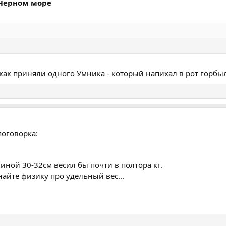
 Черном море
как приняли одного Умника - который напихал в рот горбыл
поговорка:
иной 30-32см весил бы почти в полтора кг.
найте физику про удельный вес...