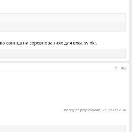
ю свинца на соревнованиях для веса :wink:.
#6
Последнее редактирование:
29 Авг 2016