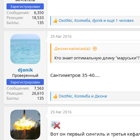
Зарегистрирован
Сообщения
6,350
Реакции
18,533
OxotNic
,
Колямба
,
djonik
и ещё 1 человек
Р
Баллы
135
е
а
29 Авг 2016
к
ц
и
Джони написал(а):
и
:
Кто знает оптимальную длину "маруськи"? .
djonik
Сантиметров 35-40....
Проверенный
Зарегистрирован
Сообщения
7,563
Реакции
26,610
OxotNic
,
Колямба
и
Джони
Р
Баллы
135
е
а
29 Авг 2016
к
ц
и
и
:
Вот он первый сингиль и третья кефа