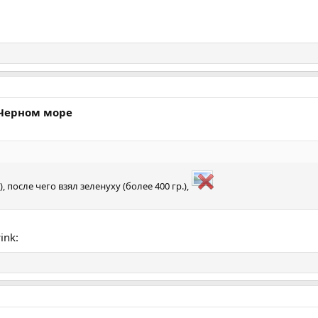
 Черном море
), после чего взял зеленуху (более 400 гр.),
ink: