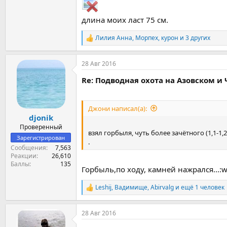
длина моих ласт 75 см.
Лилия Анна
,
Морпех
,
курон
и 3 других
Р
е
а
28 Авг 2016
к
ц
Re: Подводная охота на Азовском и
и
и
:
Джони написал(а):
djonik
Проверенный
взял горбыля, чуть более зачётного (1,1-1,2
Зарегистрирован
.
Сообщения
7,563
Реакции
26,610
Баллы
135
Горбыль,по ходу, камней нажрался...:w
Leshij
,
Вадимище
,
Abirvalg
и ещё 1 человек
Р
е
а
28 Авг 2016
к
ц