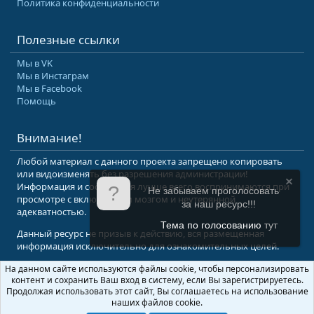
Политика конфиденциальности
Полезные ссылки
Мы в VK
Мы в Инстаграм
Мы в Facebook
Помощь
Внимание!
Любой материал с данного проекта запрещено копировать
или видоизменять без разрешения администрации!
Информация и сообщения лучше всего воспринимаются при
Не забываем проголосовать
просмотре с включенным мозгом и неутерянной
за наш ресурс!!!
адекватностью.
Тема по голосованию
тут
Данный ресурс не призыв к действию, вся размещенная
информация исключительно для ознакомительных целей.
На данном сайте используются файлы cookie, чтобы персонализировать
© 2008-2026 Форум Абырвалг.нет - подводная охота, дайвинг, туризм
контент и сохранить Ваш вход в систему, если Вы зарегистрируетесь.
Перевод:
XenForo.Info
Продолжая использовать этот сайт, Вы соглашаетесь на использование
наших файлов cookie.