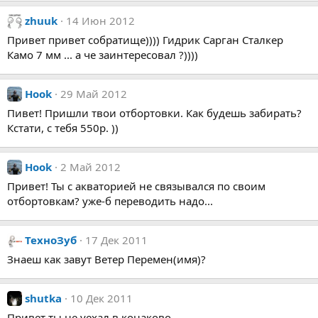
zhuuk
14 Июн 2012
Привет привет собратище)))) Гидрик Сарган Сталкер
Камо 7 мм ... а че заинтересовал ?))))
Hook
29 Май 2012
Пивет! Пришли твои отбортовки. Как будешь забирать?
Кстати, с тебя 550р. ))
Hook
2 Май 2012
Привет! Ты с акваторией не связывался по своим
отбортовкам? уже-б переводить надо...
ТехноЗуб
17 Дек 2011
Знаеш как завут Ветер Перемен(имя)?
shutka
10 Дек 2011
Привет ты не уехал в конаково