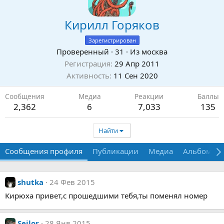
Кирилл Горяков
Зарегистрирован
Проверенный
·
31
·
Из
москва
Регистрация
29 Апр 2011
Активность
11 Сен 2020
Сообщения
Медиа
Реакции
Баллы
2,362
6
7,033
135
Найти
Сообщения профиля
Публикации
Медиа
Альбомы
shutka
24 Фев 2015
Кирюха привет,с прошедшими тебя,ты поменял номер
Seilor
28 Янв 2015