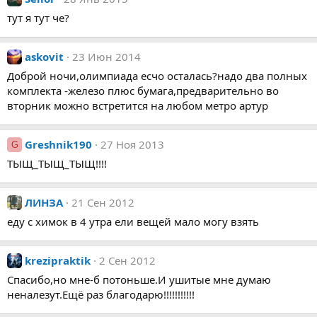
тут я тут че?
askovit
23 Июн 2014
Доброй ночи,олимпиада есчо осталась?надо два полных
комплекта -железо плюс бумага,предварительно во
вторник можно встретится на любом метро артур
Greshnik190
27 Ноя 2013
G
ТЫЩ_ТЫЩ_ТЫЩ!!!!
ЛИНЗА
21 Сен 2012
еду с химок в 4 утра ели вещей мало могу взять
krezipraktik
2 Сен 2012
Спасибо,но мне-б потоньше.И ушитые мне думаю
неналезут.Ещё раз благодарю!!!!!!!!!!!