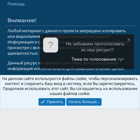
Помощь
Внимание!
Любой материал с данного проекта запрещено копировать
или видоизменять без разрешения администрации!
Информация и сообщения лучше всего воспринимаются при
Не забываем проголосовать
просмотре с включенным мозгом и неутерянной
за наш ресурс!!!
адекватностью.
Тема по голосованию
тут
Данный ресурс не призыв к действию, вся размещенная
информация исключительно для ознакомительных целей.
На данном сайте используются файлы cookie, чтобы персонализировать
© 2008-2026 Форум Абырвалг.нет - подводная охота, дайвинг, туризм
контент и сохранить Ваш вход в систему, если Вы зарегистрируетесь.
Перевод:
XenForo.Info
Продолжая использовать этот сайт, Вы соглашаетесь на использование
наших файлов cookie.
Принять
Узнать больше...