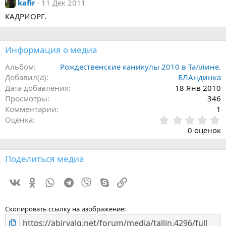
kafir
11 Дек 2011
КАДРИОРГ.
Информация о медиа
Альбом
Рождественские каникулы 2010 в Таллине.
Добавил(а)
БЛАндинка
Дата добавления
18 Янв 2010
Просмотры
346
Комментарии
1
0
Оценка
.
0 оценок
0
0
з
Поделиться медиа
в
ё
Vk
Ok
WhatsApp
Telegram
Viber
Skype
Ссылка
з
д
Скопировать ссылку на изображение