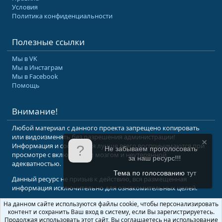
Условия
Политика конфиденциальности
Полезные ссылки
Мы в VK
Мы в Инстаграм
Мы в Facebook
Помощь
Внимание!
Любой материал с данного проекта запрещено копировать
или видоизменять без разрешения администрации!
Информация и сообщения лучше всего воспринимаются при
Не забываем проголосовать
просмотре с включенным мозгом и неутерянной
за наш ресурс!!!
адекватностью.
Тема по голосованию
тут
Данный ресурс не призыв к действию, вся размещенная
информация исключительно для ознакомительных целей.
На данном сайте используются файлы cookie, чтобы персонализировать
© 2008-2026 Форум Абырвалг.нет - подводная охота, дайвинг, туризм
контент и сохранить Ваш вход в систему, если Вы зарегистрируетесь.
Перевод:
XenForo.Info
Продолжая использовать этот сайт, Вы соглашаетесь на использование