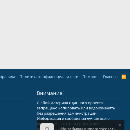
 правила
Политика конфиденциальности
Помощь
Главная
R
S
S
Внимание!
Любой материал с данного проекта
запрещено копировать или видоизменять
без разрешения администрации!
Информация и сообщения лучше всего
воспринимаются при просмотре с
включенным мозгом и неутерянной
Не забываем проголосовать