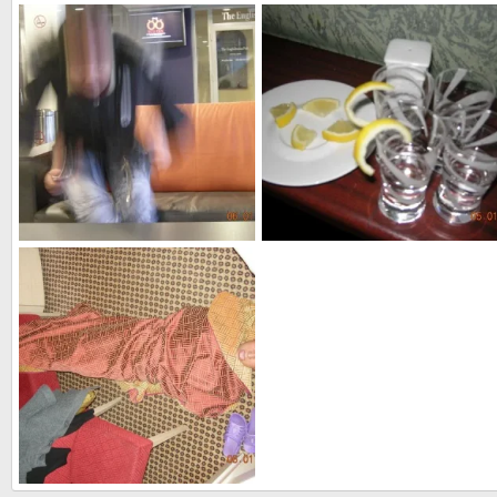
ТАЛЛИН
тише - кот на крыше
БЛАндинка
18 Янв 2010
БЛАндинка
18 Янв 2010
0
2
0
2
если где-то что-то пропало- значит в другом месте что-то появилось ( закон сохранения энергии).
оно нас преследовало
БЛАндинка
18 Янв 2010
БЛАндинка
18 Янв 2010
0
4
0
2
номера класса "ЛЮКС" - где упал, там и кровать))