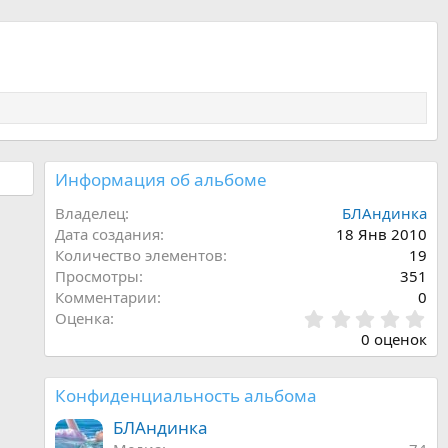
Информация об альбоме
Владелец
БЛАндинка
Дата создания
18 Янв 2010
Количество элементов
19
Просмотры
351
Комментарии
0
0
Оценка
.
0 оценок
0
0
з
Конфиденциальность альбома
в
ё
БЛАндинка
з