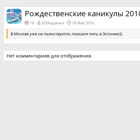
БЛАндинка
18 Янв 2010
0
5
Рождественские каникулы 2010
19
БЛАндинка
18 Янв 2010
В Москве уже не пьянствуется, поехали пить в Эстонию))
Нет комментариев для отображения.