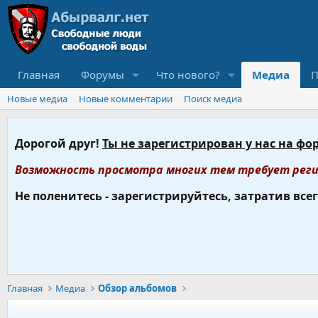
Главная
Форумы
Что нового?
Медиа
П
Новые медиа
Новые комментарии
Поиск медиа
Дорогой друг!
Ты не зарегистрирован у нас на фо
Возможность просмотра многих тем требует реги
Не поленитесь - зарегистрируйтесь, затратив все
Главная
Медиа
Обзор альбомов