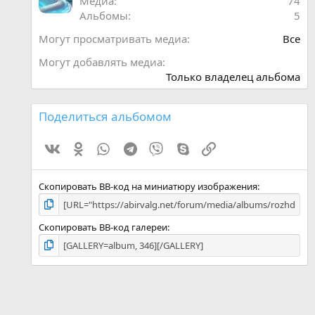
Медиа
74
д
Альбомы
5
Могут просматривать медиа
Все
Могут добавлять медиа
Только владелец альбома
Поделиться альбомом
Vk
Ok
WhatsApp
Telegram
Viber
Skype
Ссылка
Скопировать BB-код на миниатюру изображения
Скопировать BB-код галереи