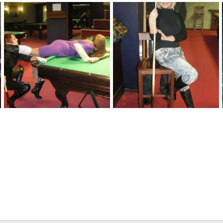
ТАЛЛИН
погода менялась каждые 10 мин. от яркого солнца до метели
БЛАндинка
18 Янв 2010
БЛАндинка
18 Янв 2010
0
2
0
1
мастерский удар
Развлечение 3-е
БЛАндинка
18 Янв 2010
БЛАндинка
18 Янв 2010
0
4
0
2