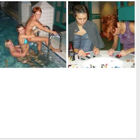
а мы думали, что эстонцы такие.. чем немного шокировали местный люд)
не одно животное, птица и рыба в нашу поездку не пострадало
БЛАндинка
18 Янв 2010
БЛАндинка
18 Янв 2010
0
2
0
3
Развлечение 2-ое
Развлечение 1-ое
БЛАндинка
18 Янв 2010
БЛАндинка
18 Янв 2010
0
5
0
1