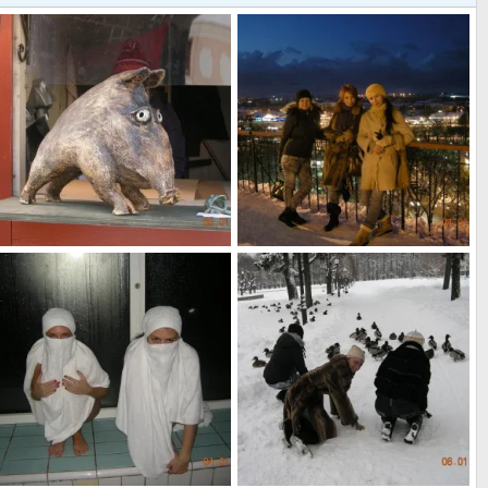
чем-то он нам приглянулся
ТАЛЛИН
БЛАндинка
18 Янв 2010
БЛАндинка
18 Янв 2010
0
2
0
1