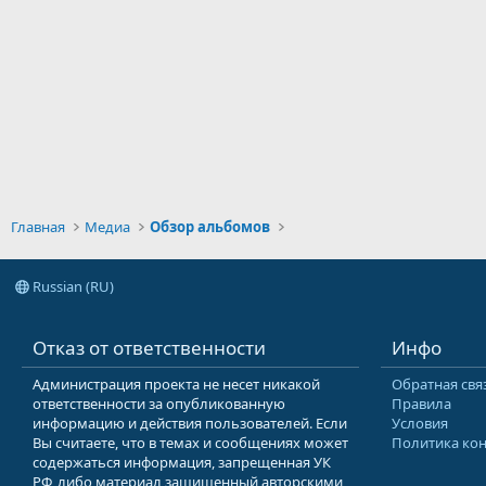
Главная
Медиа
Обзор альбомов
Russian (RU)
Отказ от ответственности
Инфо
Администрация проекта не несет никакой
Обратная свя
ответственности за опубликованную
Правила
информацию и действия пользователей. Если
Условия
Вы считаете, что в темах и сообщениях может
Политика ко
содержаться информация, запрещенная УК
РФ, либо материал защищенный авторскими