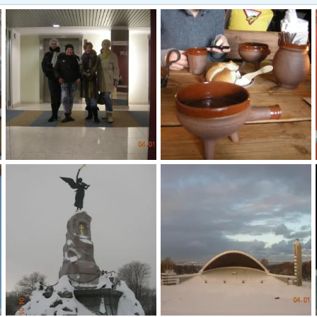
мы здесь были
ТАЛЛИН
БЛАндинка
18 Янв 2010
БЛАндинка
18 Янв 2010
0
1
0
1