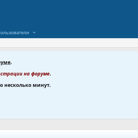
ользователи
руме
.
страции на форуме
.
го несколько минут.