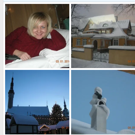
уставшие, но счастливые возвращаемся домой
ТАЛЛИН
БЛАндинка
18 Янв 2010
БЛАндинка
18 Янв 2010
0
4
0
1