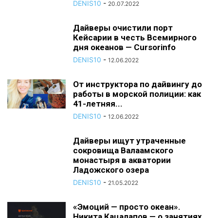
DENIS10
-
20.07.2022
Дайверы очистили порт
Кейсарии в честь Всемирного
дня океанов — Cursorinfo
DENIS10
-
12.06.2022
От инструктора по дайвингу до
работы в морской полиции: как
41-летняя...
DENIS10
-
12.06.2022
Дайверы ищут утраченные
сокровища Валаамского
монастыря в акватории
Ладожского озера
DENIS10
-
21.05.2022
«Эмоций — просто океан».
Никита Кацалапов — о занятиях