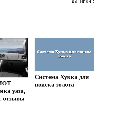
ватники!!
Система Хукка для
ИОТ
поиска золота
нка уаза,
т отзывы