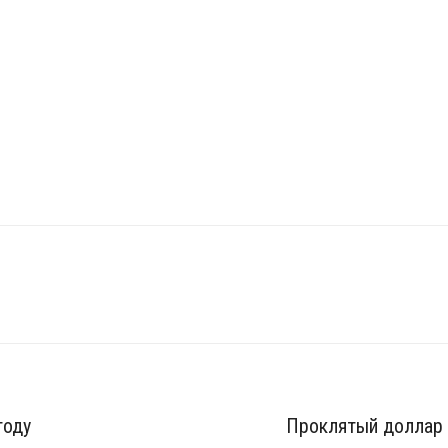
isplay.php?f=24
году
Проклятый доллар 