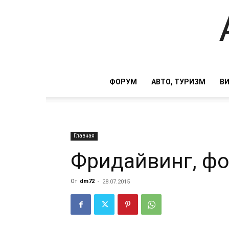
ФОРУМ
АВТО, ТУРИЗМ
В
Главная
Фридайвинг, ф
От
dm72
-
28.07.2015