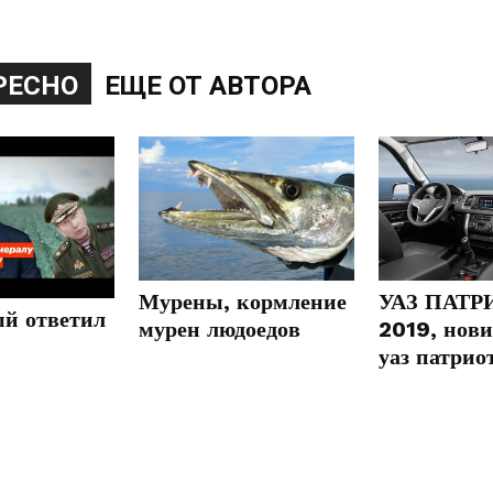
РЕСНО
ЕЩЕ ОТ АВТОРА
Мурены, кормление
УАЗ ПАТР
й ответил
мурен людоедов
2019, нови
уаз патрио