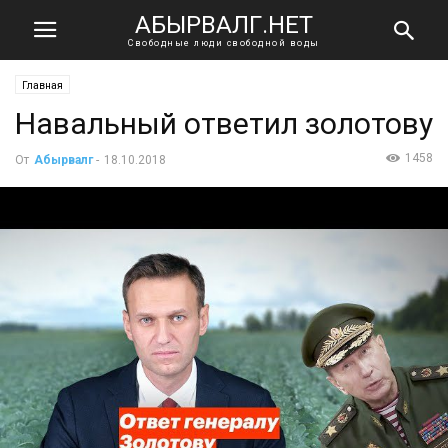
АБЫРВАЛГ.НЕТ
Свободные люди свободной воды
Главная
Навальный ответил золотову
1458
От
Абырвалг
-
18.10.2018