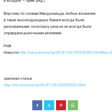
в воздухе — прим. ред.).
Впрочем, по словам Макдональда, любые вложения
в такие высокодоходные бумаги всегда были
рискованными, поскольку цена их не всегда была
оправдана рыночными реалиями.
РИА
Новости
http://ria.ru/economy/20141129/1035705351.html#ixz
оригинал статьи
http://ria.ru/economy/20141129/1035705351.html