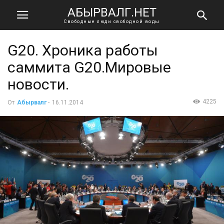
АБЫРВАЛГ.НЕТ
Свободные люди свободной воды
G20. Хроника работы
саммита G20.Мировые
новости.
4225
От
Абырвалг
-
16.11.2014