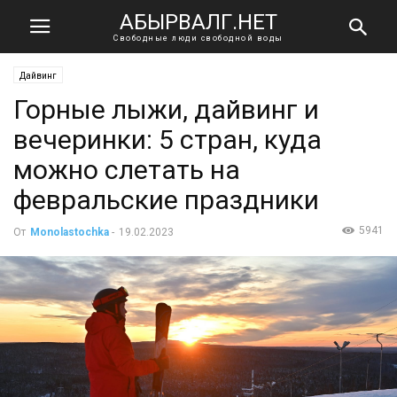
АБЫРВАЛГ.НЕТ
Свободные люди свободной воды
Дайвинг
Горные лыжи, дайвинг и
вечеринки: 5 стран, куда
можно слетать на
февральские праздники
5941
От
Monolastochka
-
19.02.2023