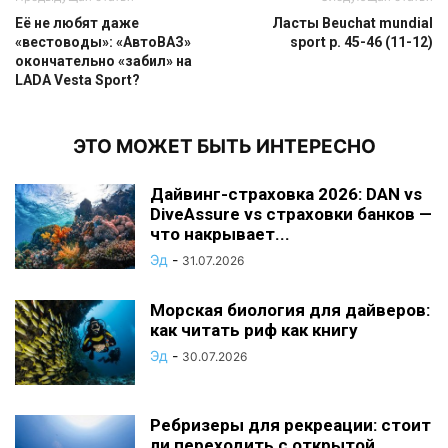
Её не любят даже
Ласты Beuchat mundial
«вестоводы»: «АвтоВАЗ»
sport р. 45-46 (11-12)
окончательно «забил» на
LADA Vesta Sport?
ЭТО МОЖЕТ БЫТЬ ИНТЕРЕСНО
Дайвинг-страховка 2026: DAN vs
DiveAssure vs страховки банков —
что накрывает...
Эд
-
31.07.2026
Морская биология для дайверов:
как читать риф как книгу
Эд
-
30.07.2026
Ребризеры для рекреации: стоит
ли переходить с открытой