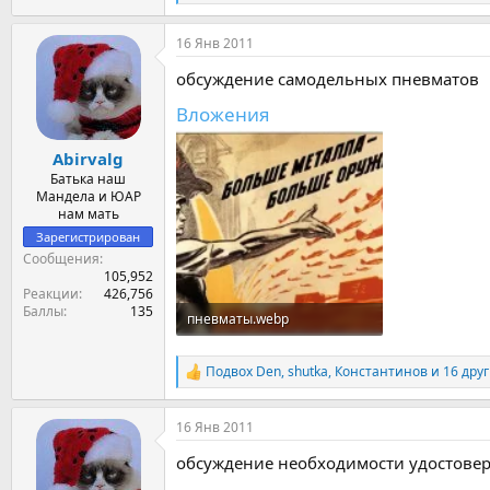
е
а
16 Янв 2011
к
ц
обсуждение самодельных пневматов
и
и
Вложения
:
Abirvalg
Батька наш
Мандела и ЮАР
нам мать
Зарегистрирован
Сообщения
105,952
Реакции
426,756
Баллы
135
пневматы.webp
104.3 KB · Просмотры: 32
Подвох Den
,
shutka
,
Константинов
и 16 дру
Р
е
а
16 Янв 2011
к
ц
обсуждение необходимости удостовер
и
и