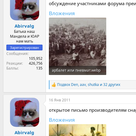
обсуждение участниками форума преи
и
и
Вложения
:
Abirvalg
Батька наш
Мандела и ЮАР
нам мать
Зарегистрирован
Сообщения
105,952
Реакции
426,756
Баллы
135
арбалет или пневмат.webp
95 KB · Просмотры: 218
Подвох Den
,
aav
,
shutka
и 32 других
Р
е
а
16 Янв 2011
к
ц
открытое письмо производителям сн
и
и
Вложения
:
Abirvalg