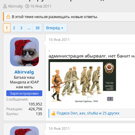
А
Д
Abirvalg
16 Янв 2011
в
а
т
В этой теме нельзя размещать новые ответы.
т
о
а
р
н
1
2
3
...
38
Вперёд
т
а
е
ч
16 Янв 2011
м
а
ы
л
.
а
администрация абырвалг. нет банит 
Abirvalg
Батька наш
Мандела и ЮАР
нам мать
Зарегистрирован
Сообщения
105,952
Реакции
426,756
Подвох Den
,
aav
,
shutka
и 25 других
Баллы
135
Р
е
а
16 Янв 2011
к
ц