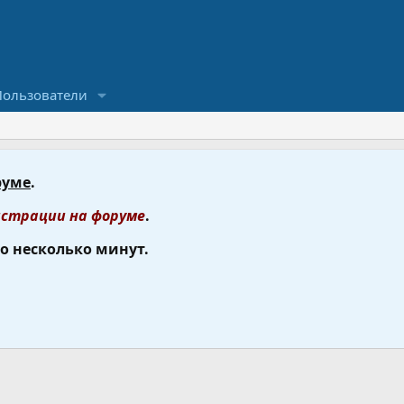
Пользователи
руме
.
страции на форуме
.
го несколько минут.