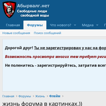
Главная
Форумы
Что нового?
Медиа
Новые сообщения
Поиск сообщений
Дорогой друг!
Ты не зарегистрирован у нас на фо
Возможность просмотра многих тем требует реги
Не поленитесь - зарегистрируйтесь, затратив все
Главная
Форумы
Жизнь
Флейм
жизнь форума в картинках.))