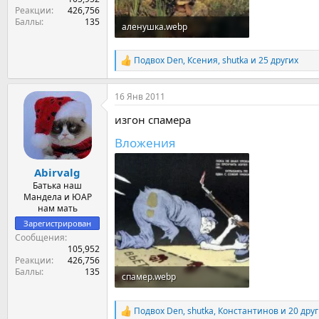
Реакции
426,756
Баллы
135
аленушка.webp
38.9 KB · Просмотры: 50
Подвох Den
,
Ксения
,
shutka
и 25 других
Р
е
а
16 Янв 2011
к
ц
изгон спамера
и
и
Вложения
:
Abirvalg
Батька наш
Мандела и ЮАР
нам мать
Зарегистрирован
Сообщения
105,952
Реакции
426,756
Баллы
135
спамер.webp
63.8 KB · Просмотры: 89
Подвох Den
,
shutka
,
Константинов
и 20 дру
Р