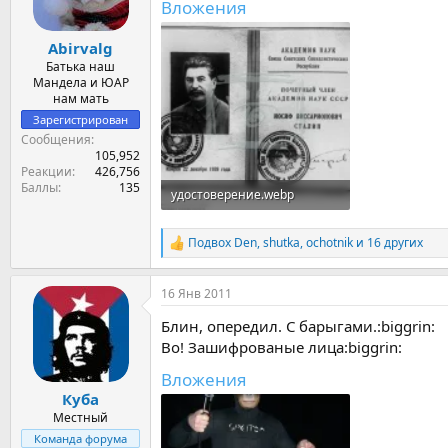
Вложения
:
Abirvalg
Батька наш
Мандела и ЮАР
нам мать
Зарегистрирован
Сообщения
105,952
Реакции
426,756
Баллы
135
удостоверение.webp
50.3 KB · Просмотры: 106
Подвох Den
,
shutka
,
ochotnik
и 16 других
Р
е
а
16 Янв 2011
к
ц
Блин, опередил. С барыгами.:biggrin:
и
и
Во! Зашифрованые лица:biggrin:
:
Вложения
Куба
Местный
Команда форума