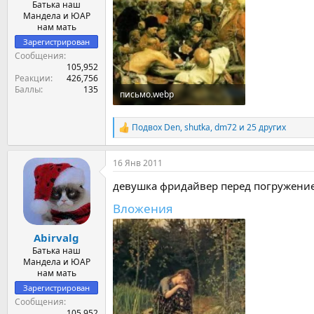
Батька наш
Мандела и ЮАР
нам мать
Зарегистрирован
Сообщения
105,952
Реакции
426,756
Баллы
135
письмо.webp
63.1 KB · Просмотры: 85
Подвох Den
,
shutka
,
dm72
и 25 других
Р
е
а
16 Янв 2011
к
ц
девушка фридайвер перед погружение
и
и
Вложения
:
Abirvalg
Батька наш
Мандела и ЮАР
нам мать
Зарегистрирован
Сообщения
105,952