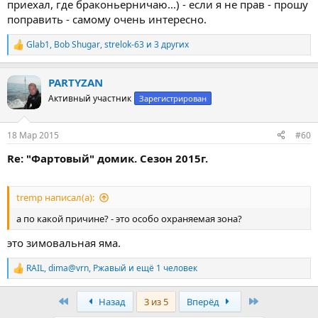
приехал, где браконьерничаю...) - если я не прав - прошу
поправить - самому очень интересно.
Glab1
,
Bob Shugar
,
strelok-63
и 3 других
Р
е
а
PARTYZAN
к
ц
Активный участник
Зарегистрирован
и
и
:
18 Мар 2015
#60
Re: "Фартовый" домик. Сезон 2015г.
tremp написал(а):
а по какой причине? - это особо охраняемая зона?
это зимовальная яма.
RAIL
,
dima@vrn
,
Ржавый
и ещё 1 человек
Р
е
а
First
Last
Назад
3 из 5
Вперёд
к
ц