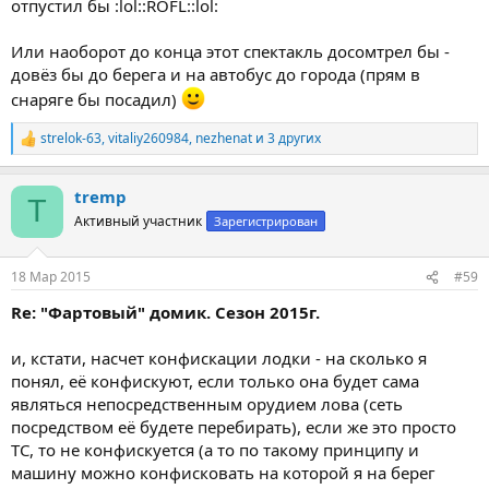
отпустил бы :lol::ROFL::lol:
Или наоборот до конца этот спектакль досомтрел бы -
довёз бы до берега и на автобус до города (прям в
снаряге бы посадил)
strelok-63
,
vitaliy260984
,
nezhenat
и 3 других
Р
е
а
tremp
к
T
ц
Активный участник
Зарегистрирован
и
и
:
18 Мар 2015
#59
Re: "Фартовый" домик. Сезон 2015г.
и, кстати, насчет конфискации лодки - на сколько я
понял, её конфискуют, если только она будет сама
являться непосредственным орудием лова (сеть
посредством её будете перебирать), если же это просто
ТС, то не конфискуется (а то по такому принципу и
машину можно конфисковать на которой я на берег