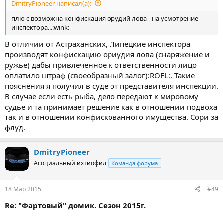
DmitryPioneer написал(а):
плю с возможна конфискация орудий лова - на усмотрение
инспектора...:wink:
В отличии от Астраханских, Липецкие инспектора
производят конфискацию ориудия лова (снаряжение и
ружье) дабы привлеченное к ответственности лицо
оплатило штраф (своеобразный залог):ROFL:. Такие
пояснения я получил в суде от представителя инспекции.
В случае если есть рыба, дело передают к мировому
судье и та принимает решение как в отношении подвоха
так и в отношении конфискованного имущества. Сори за
флуд.
DmitryPioneer
Асоциальный ихтиофил
Команда форума
18 Мар 2015
#49
Re: "Фартовый" домик. Сезон 2015г.