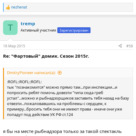
так что если влипли, или чувствуете, что можете влипнуть есть
ряд правил:
nezhenat
Р
1) скинуть рыбу-
уменьшение доказанного ущерба
е
2) открещиваться от тех, кто на лодке (типа незнакомы и т.д.) -
с
а
применением самоходного средства
...избежите
tremp
к
T
конфискации лодки
ц
Активный участник
Зарегистрирован
3) открещиваться от знакомства м/д собой...
группа
и
и
лиц
...уменьшите возможные последствия
:
4) скинуть/заныкать ружья-куканы...
нет орудия преступления
18 Мар 2015
#58
Re: "Фартовый" домик. Сезон 2015г.
DmitryPioneer написал(а):
:ROFL::ROFL::ROFL:
тык "познакомится" можно прямо там...при инспекции...и
попросить ребят помочь довезти "типа сюда греб
устал"...можно и рыбнадзорщиков заставить тебя назад на базу
отвезти...пожаловавшись на проблемы с сердцем, к
примеру...бросить тебя они не имеют права - иначе они уже
попадут под действие УК РФ ст.124
я бы на месте рыбнадзора только за такой спектакль