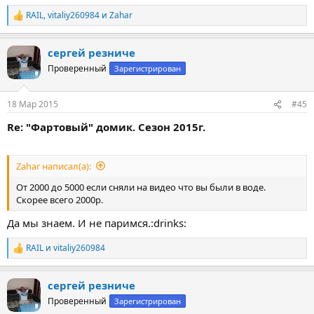
RAIL
,
vitaliy260984
и
Zahar
Р
е
а
сергей резниче
к
ц
Проверенный
Зарегистрирован
и
и
:
18 Мар 2015
#45
Re: "Фартовый" домик. Сезон 2015г.
Zahar написал(а):
От 2000 до 5000 если сняли на видео что вы были в воде.
Скорее всего 2000р.
Да мы знаем. И не паримся.:drinks:
RAIL
и
vitaliy260984
Р
е
а
сергей резниче
к
ц
Проверенный
Зарегистрирован
и