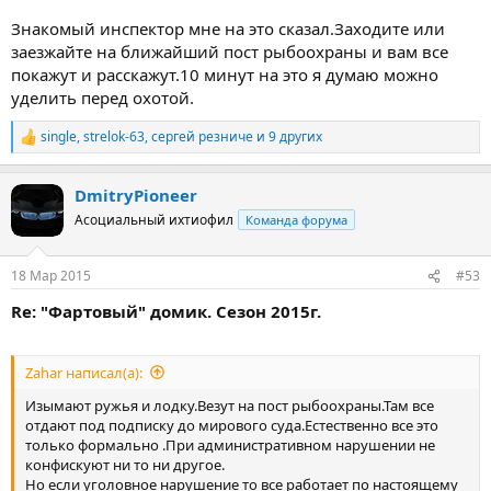
Знакомый инспектор мне на это сказал.Заходите или
заезжайте на ближайший пост рыбоохраны и вам все
покажут и расскажут.10 минут на это я думаю можно
уделить перед охотой.
single
,
strelok-63
,
сергей резниче
и 9 других
Р
е
а
DmitryPioneer
к
ц
Асоциальный ихтиофил
Команда форума
и
и
:
18 Мар 2015
#53
Re: "Фартовый" домик. Сезон 2015г.
Zahar написал(а):
Изымают ружья и лодку.Везут на пост рыбоохраны.Там все
отдают под подписку до мирового суда.Естественно все это
только формально .При административном нарушении не
конфискуют ни то ни другое.
Но если уголовное нарушение то все работает по настоящему