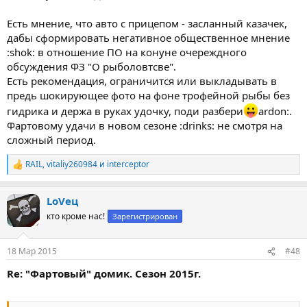
Есть мнение, что авто с прицепом - засланный казачек,
дабы сформировать негативное общественное мнение
:shok: в отношение ПО на конуне очереждного
обсуждения ФЗ "О рыболовтсве".
Есть рекомендация, ограничится или выкладывать в
предь шокирующее фото на фоне трофейной рыбы без
гидрика и держа в руках удочку, поди разбери
ardon:.
Фартовому удачи в новом сезоне :drinks: не смотря на
сложный период.
RAIL
,
vitaliy260984
и
interceptor
Р
е
а
LoVец
к
ц
кто кроме нас!
Зарегистрирован
и
и
:
18 Мар 2015
#48
Re: "Фартовый" домик. Сезон 2015г.