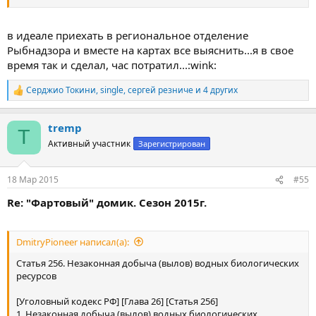
в идеале приехать в региональное отделение
Рыбнадзора и вместе на картах все выяснить...я в свое
время так и сделал, час потратил...:wink:
Серджио Токини
,
single
,
сергей резниче
и 4 других
Р
е
а
tremp
к
T
ц
Активный участник
Зарегистрирован
и
и
:
18 Мар 2015
#55
Re: "Фартовый" домик. Сезон 2015г.
DmitryPioneer написал(а):
Статья 256. Незаконная добыча (вылов) водных биологических
ресурсов
[Уголовный кодекс РФ] [Глава 26] [Статья 256]
1. Незаконная добыча (вылов) водных биологических