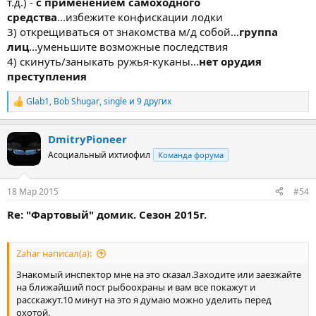
т.д.) -
с применением самоходного
средства
...избежите конфискации лодки
3) открещиваться от знакомства м/д собой...
группа
лиц
...уменьшите возможные последствия
4) скинуть/заныкать ружья-куканы...
нет орудия
преступления
Glab1
,
Bob Shugar
,
single
и 9 других
Р
е
а
DmitryPioneer
к
ц
Асоциальный ихтиофил
Команда форума
и
и
:
18 Мар 2015
#54
Re: "Фартовый" домик. Сезон 2015г.
Zahar написал(а):
Знакомый инспектор мне на это сказал.Заходите или заезжайте
на ближайший пост рыбоохраны и вам все покажут и
расскажут.10 минут на это я думаю можно уделить перед
охотой.