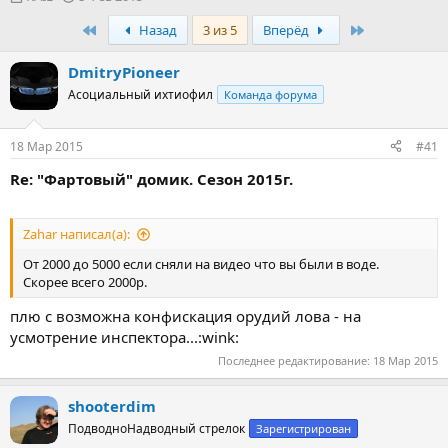
в
а
First
Last
Назад
3 из 5
Вперёд
т
т
о
а
р
н
DmitryPioneer
т
а
Асоциальный ихтиофил
Команда форума
е
ч
м
а
ы
л
18 Мар 2015
#41
а
Re: "Фартовый" домик. Сезон 2015г.
Zahar написал(а):
От 2000 до 5000 если сняли на видео что вы были в воде.
Скорее всего 2000р.
плю с возможна конфискация орудий лова - на
усмотрение инспектора...:wink:
Последнее редактирование:
18 Мар 2015
shooterdim
ПодводноНадводный стрелок
Зарегистрирован