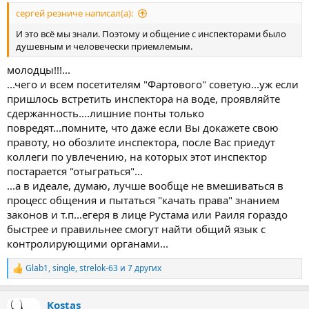
сергей резниче написал(а):
И это всё мы знали. Поэтому и общение с инспекторами было
душевным и человечески приемлемым.
молодцы!!!...
...чего и всем посетителям "Фартового" советую...уж если
пришлось встретить инспектора на воде, проявляйте
сдержанность....лишние понты только
повредят...помните, что даже если Вы докажете свою
правоту, но обозлите инспектора, после Вас приедут
коллеги по увлечению, на которых этот инспектор
постарается "отыграться"...
...а в идеале, думаю, лучше вообще не вмешиваться в
процесс общения и пытаться "качать права" знанием
законов и т.п...егеря в лице Рустама или Раиля гораздо
быстрее и правильнее смогут найти общий язык с
контролирующими органами...
Glab1
,
single
,
strelok-63
и 7 других
Р
е
а
Kostas
к