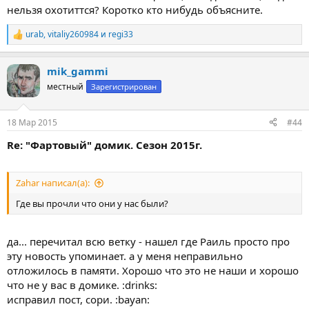
нельзя охотиттся? Коротко кто нибудь объясните.
urab
,
vitaliy260984
и
regi33
Р
е
а
mik_gammi
к
ц
местный
Зарегистрирован
и
и
:
18 Мар 2015
#44
Re: "Фартовый" домик. Сезон 2015г.
Zahar написал(а):
Где вы прочли что они у нас были?
да... перечитал всю ветку - нашел где Раиль просто про
эту новость упоминает. а у меня неправильно
отложилось в памяти. Хорошо что это не наши и хорошо
что не у вас в домике. :drinks:
исправил пост, сори. :bayan: