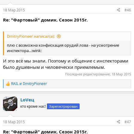
и
:
18 Мар 2015
#46
Re: "Фартовый" домик. Сезон 2015г.
DmitryPioneer написал(а):
плю с возможна конфискация орудий лова - на усмотрение
инспектора...:wink:
И это всё мы знали. Поэтому и общение с инспекторами
было душевным и человечески приемлемым.
Последнее редактирование:
18 Мар 2015
RAIL
и
DmitryPioneer
Р
е
а
LoVец
к
ц
кто кроме нас!
Зарегистрирован
и
и
:
18 Мар 2015
#47
Re: "Фартовый" домик. Сезон 2015г.