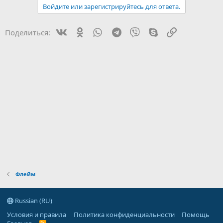
Войдите или зарегистрируйтесь для ответа.
и
и
:
Vk
Ok
WhatsApp
Telegram
Viber
Skype
Ссылка
Поделиться:
Флейм
Russian (RU)
Условия и правила
Политика конфиденциальности
Помощь