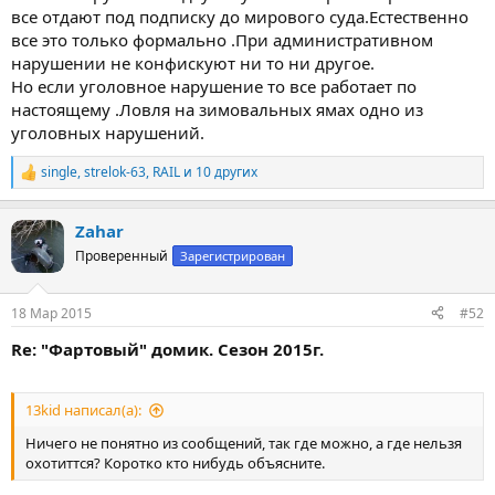
все отдают под подписку до мирового суда.Естественно
все это только формально .При административном
нарушении не конфискуют ни то ни другое.
Но если уголовное нарушение то все работает по
настоящему .Ловля на зимовальных ямах одно из
уголовных нарушений.
single
,
strelok-63
,
RAIL
и 10 других
Р
е
а
Zahar
к
ц
Проверенный
Зарегистрирован
и
и
:
18 Мар 2015
#52
Re: "Фартовый" домик. Сезон 2015г.
13kid написал(а):
Ничего не понятно из сообщений, так где можно, а где нельзя
охотиттся? Коротко кто нибудь объясните.