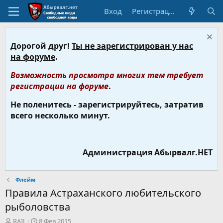
Вход
Регистрация
Дорогой друг!
Ты не зарегистрирован у нас
на форуме
.
Возможность просмотра многих тем требует
регистрации на форуме
.
Не поленитесь - зарегистрируйтесь, затратив
всего несколько минут.
Администрация Абырвалг.НЕТ
Флейм
Правила Астраханского любительского
рыболовства
А
Д
RAIL
8 Фев 2015