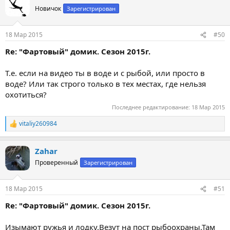
ц
Новичок
Зарегистрирован
и
и
:
18 Мар 2015
#50
Re: "Фартовый" домик. Сезон 2015г.
Т.е. если на видео ты в воде и с рыбой, или просто в
воде? Или так строго только в тех местах, где нельзя
охотиться?
Последнее редактирование:
18 Мар 2015
vitaliy260984
Р
е
а
Zahar
к
ц
Проверенный
Зарегистрирован
и
и
:
18 Мар 2015
#51
Re: "Фартовый" домик. Сезон 2015г.
Изымают ружья и лодку.Везут на пост рыбоохраны.Там