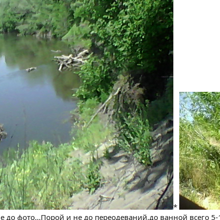
*
 до фото...Порой и не до переодеваний,до ванной всего 5-