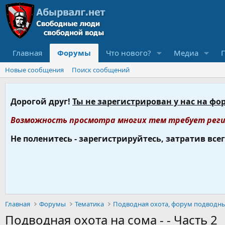
Главная
Форумы
Что нового?
Медиа
Новые сообщения
Поиск сообщений
Дорогой друг!
Ты не зарегистрирован у нас на фо
Возможность просмотра многих тем требует реги
Не поленитесь - зарегистрируйтесь, затратив все
Главная
Форумы
Тематика
Подводная охота на сома - - Часть 2