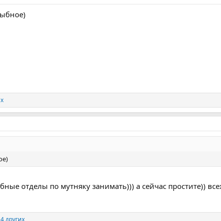
рыбное)
их
ое)
ные отделы по мутняку занимать))) а сейчас простите)) все
4 других