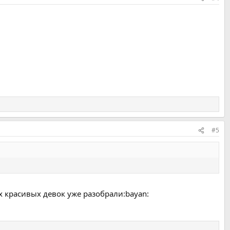
#5
х красивых девок уже разобрали:bayan: