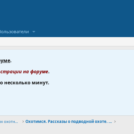
Пользователи
руме
.
страции на форуме
.
го несколько минут.
Подводная охота, форум подводных охотников.
Охотимся. Рассказы о подводной охоте. Тактика и ст