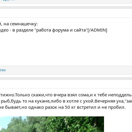
 на семнашечку:
део - в разделе "работа форума и сайта"[/ADMIN]
угих
стижно.Только скажи,что вчера взял сома,и к тебе неподдел
ыб,будь то на кукане,либо в котле с ухой.Вечерняя уха,"за
е бывает,но однако разок на 50 кг встретил и не пробил.