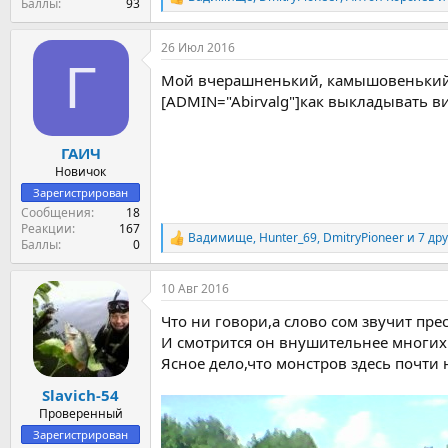
Р
Баллы
93
е
а
26 Июл 2016
к
Г
ц
Мой вчерашненький, камышовенький,
и
и
[ADMIN="Abirvalg"]как выкладывать ви
:
ГАИЧ
Новичок
Зарегистрирован
Сообщения
18
Реакции
167
Вадимище
,
Hunter_69
,
DmitryPioneer
и 7 др
Р
Баллы
0
е
а
10 Авг 2016
к
ц
Что ни говори,а слово сом звучит пре
и
и
И смотрится он внушительнее многих р
:
Ясное дело,что монстров здесь почти н
Slavich-54
Проверенный
Зарегистрирован