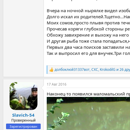
Вчера на ночной нырялке видел изоби
Долго искал их родителей.Тщетно...Н
Моих сомов,просто плывя против теч
Прочесав коряги глубокой стороны ре
Обхожу завихрение и выхожу на него с
И другая рыба тоже стала попадаться,
Первых два часа поисков заставили на
Так и выпросил его для внучек.Три го
долбоклюй31337вот
,
СХС
,
KrokodilG
и 26 др
Р
е
а
17 Авг 2016
к
ц
Наконец-то появился маломальский п
и
и
:
Slavich-54
Проверенный
Зарегистрирован