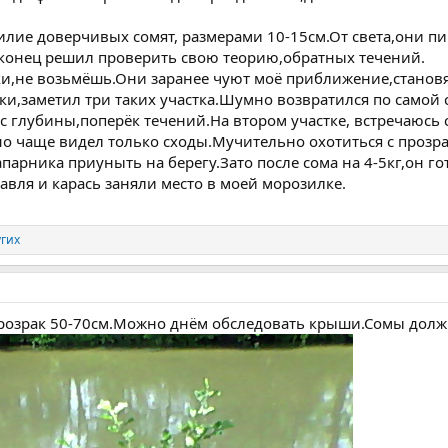
лие доверчивых сомят, размерами 10-15см.От света,они пи
аконец решил проверить свою теорию,обратных течений.
ки,не возьмёшь.Они заранее чуют моё приближение,становя
ки,заметил три таких участка.Шумно возвратился по самой 
 глубины,поперёк течений.На втором участке, встречаюсь с 
но чаще видел только сходы.Мучительно охотиться с прозра
парника приуныть на берегу.Зато после сома на 4-5кг,он гот
лавля и карась заняли место в моей морозилке.
угих
розрак 50-70см.Можно днём обследовать крыши.Сомы долж