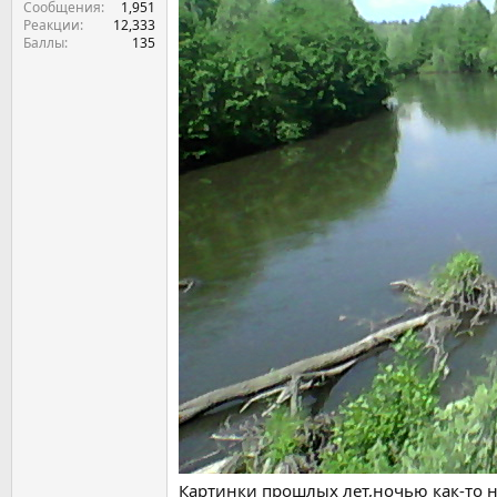
Сообщения
1,951
Реакции
12,333
Баллы
135
Картинки прошлых лет,ночью как-то не