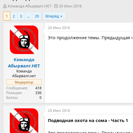
А
Д
Команда Абырвалг.НЕТ
20 Июн 2016
в
а
1
2
3
...
20
Вперёд
т
т
о
а
р
н
20 Июн 2016
т
а
Это продолжение темы. Предыдущая 
е
ч
м
а
ы
л
а
Команда
Абырвалг.НЕТ
Команда
Абырвалг.нет
Модератор
Сообщения
418
Реакции
336
Баллы
0
20 Июн 2016
Подводная охота на сома - Часть 1
Это продолжение темы. Предыдущая 