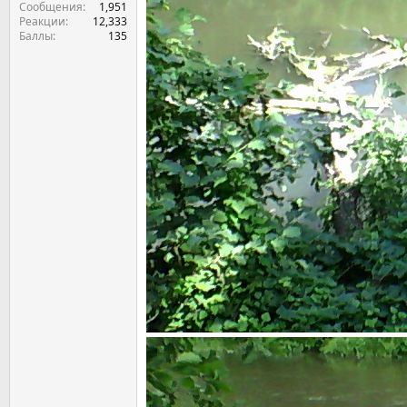
Сообщения
1,951
Реакции
12,333
Баллы
135