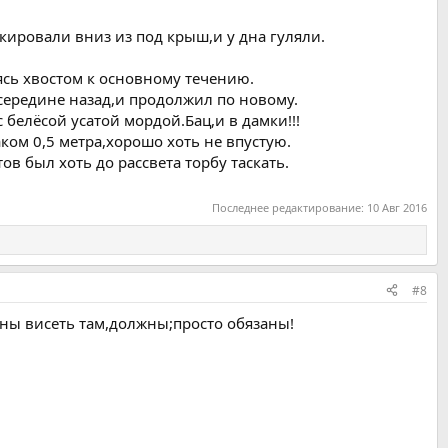
кировали вниз из под крыш,и у дна гуляли.
сь хвостом к основному течению.
середине назад,и продолжил по новому.
белёсой усатой мордой.Бац,и в дамки!!!
ком 0,5 метра,хорошо хоть не впустую.
ов был хоть до рассвета торбу таскать.
Последнее редактирование:
10 Авг 2016
#8
ны висеть там,должны;просто обязаны!