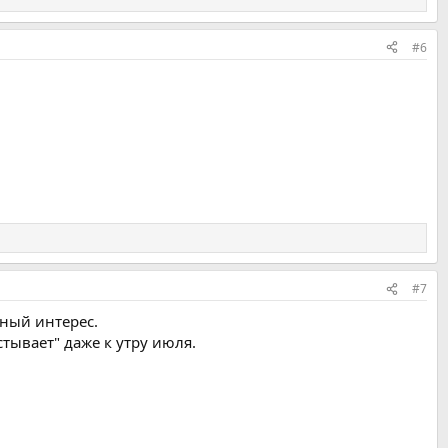
#6
#7
ьный интерес.
стывает" даже к утру июля.