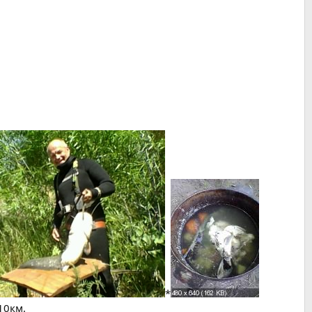
*
10км.