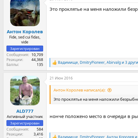
Это проклятье на меня наложили без
Антон Королев
Fide, sed cui fidas,
vide
Зарегистрирован
Сообщения
10,709
Реакции
44,368
Вадимище
,
DmitryPioneer
,
Abirvalg
и 3 друг
Р
Баллы
135
е
а
21 Июн 2016
к
ц
и
Антон Королев написал(а):
и
:
Это проклятье на меня наложили безрыбн
ALD777
нонче положено место в очереди в рыб
Активный участник
Зарегистрирован
Сообщения
584
Реакции
3,416
Вадимище
,
DmitryPioneer
,
Антон Королев
и 