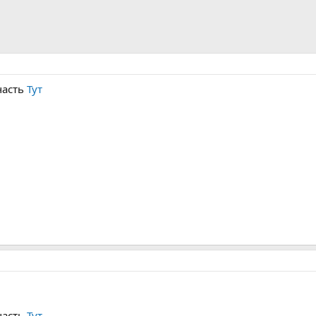
часть
Тут
часть
Тут