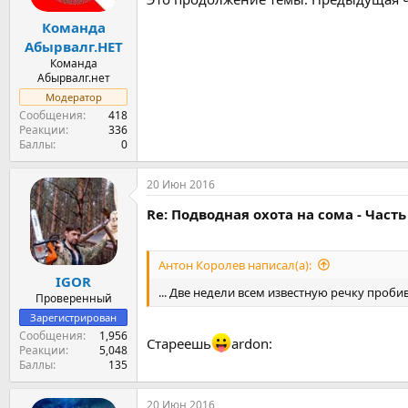
Команда
Абырвалг.НЕТ
Команда
Абырвалг.нет
Модератор
Сообщения
418
Реакции
336
Баллы
0
20 Июн 2016
Re: Подводная охота на сома - Часть
Антон Королев написал(а):
IGOR
... Две недели всем известную речку пробив
Проверенный
Зарегистрирован
Сообщения
1,956
Стареешь
ardon:
Реакции
5,048
Баллы
135
20 Июн 2016