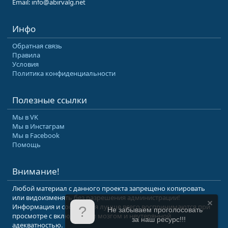
Email: info@abirvalg.net
Инфо
Обратная связь
Правила
Условия
Политика конфиденциальности
Полезные ссылки
Мы в VK
Мы в Инстаграм
Мы в Facebook
Помощь
Внимание!
Любой материал с данного проекта запрещено копировать
или видоизменять без разрешения администрации!
Информация и сообщения лучше всего воспринимаются при
Не забываем проголосовать
просмотре с включенным мозгом и неутерянной
за наш ресурс!!!
адекватностью.