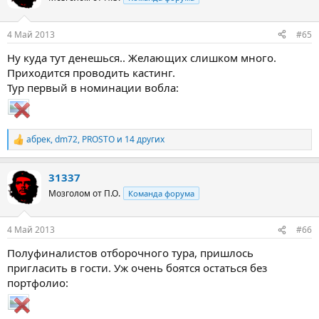
и
и
:
4 Май 2013
#65
Ну куда тут денешься.. Желающих слишком много.
Приходится проводить кастинг.
Тур первый в номинации вобла:
абрек
,
dm72
,
PROSTO
и 14 других
Р
е
а
31337
к
ц
Мозголом от П.О.
Команда форума
и
и
:
4 Май 2013
#66
Полуфиналистов отборочного тура, пришлось
пригласить в гости. Уж очень боятся остаться без
портфолио: