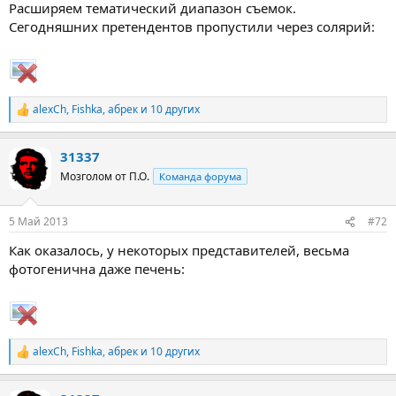
Расширяем тематический диапазон съемок.
Сегодняшних претендентов пропустили через солярий:
alexCh
,
Fishka
,
абрек
и 10 других
Р
е
а
31337
к
ц
Мозголом от П.О.
Команда форума
и
и
:
5 Май 2013
#72
Как оказалось, у некоторых представителей, весьма
фотогенична даже печень:
alexCh
,
Fishka
,
абрек
и 10 других
Р
е
а