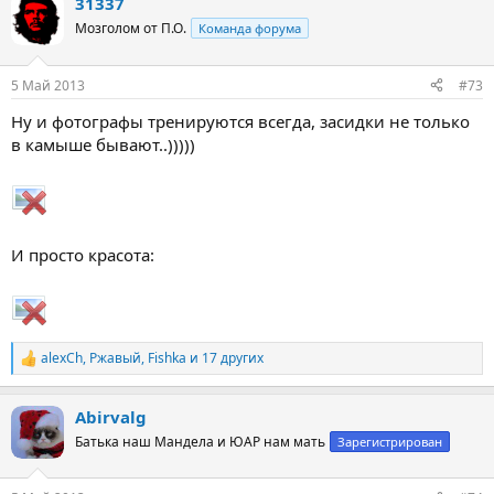
31337
к
ц
Мозголом от П.О.
Команда форума
и
и
:
5 Май 2013
#73
Ну и фотографы тренируются всегда, засидки не только
в камыше бывают..)))))
И просто красота:
alexCh
,
Ржавый
,
Fishka
и 17 других
Р
е
а
Abirvalg
к
ц
Батька наш Мандела и ЮАР нам мать
Зарегистрирован
и
и
: