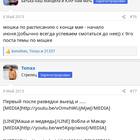
Батька наш Мандела и ЮАР нам мать
Зарегистрирован
6 Май 2013
#76
мошка по расписанию с конца мая - начало
июня.))обычно всегда успеваем смотаться до нее)) с 9го
поста темы по мошке
konofeev
,
Топаз
и
31337
Р
е
а
Топаз
к
ц
Стрелец
Зарегистрирован
и
и
:
6 Май 2013
#77
Первый после разведки выезд и .....
[MEDIA]http://youtu.be/vOmxhWUjMjw[/MEDIA]
[LINE]Маша и медведь[/LINE] Вобла и Макар
[MEDIA]http://youtu.be/we5Kpqciwoo[/MEDIA]