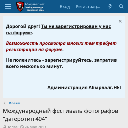
Вход
Регистрация
Дорогой друг!
Ты не зарегистрирован у нас
на форуме
.
Возможность просмотра многих тем требует
регистрации на форуме
.
Не поленитесь - зарегистрируйтесь, затратив
всего несколько минут.
Администрация Абырвалг.НЕТ
Флейм
Международный фестиваль фотографов
"дагеротип 404"
А
Д
Топаз
24 Мар 2013