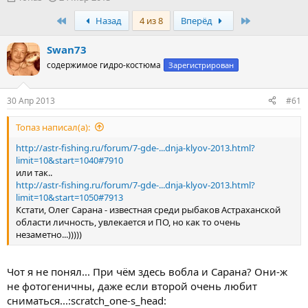
в
а
First
Last
Назад
4 из 8
Вперёд
т
т
о
а
р
н
Swan73
т
а
содержимое гидро-костюма
Зарегистрирован
е
ч
м
а
ы
л
30 Апр 2013
#61
а
Топаз написал(а):
http://astr-fishing.ru/forum/7-gde-...dnja-klyov-2013.html?
limit=10&start=1040#7910
или так..
http://astr-fishing.ru/forum/7-gde-...dnja-klyov-2013.html?
limit=10&start=1050#7913
Кстати, Олег Сарана - известная среди рыбаков Астраханской
области личность, увлекается и ПО, но как то очень
незаметно...)))))
Чот я не понял... При чём здесь вобла и Сарана? Они-ж
не фотогеничны, даже если второй очень любит
сниматься...:scratch_one-s_head: