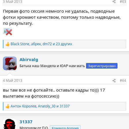
3 Май 2013
#63
Первая фото сессия немного не удалась, подводные
фотки хромают качеством, поэтому только надводные,
по результату.
Black Stone
,
абрек
,
dm72
и 23 других
Р
е
а
Abirvalg
к
ц
Батька наш Мандела и ЮАР нам мать
Зарегистрирован
и
и
:
4 Май 2013
#64
вы там все не фоткайте.. оставьте кадры то))) 17
вылетаем на фотосессию))
Антон Королев
,
Anatoly_30
и
31337
Р
е
а
31337
к
ц
Мозголом от П.О.
Команда форума