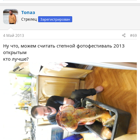
е
а
Топаз
к
ц
Стрелец
Зарегистрирован
и
и
:
4 Май 2013
#69
Ну что, можем считать степной фотофестиваль 2013
открытым
кто лучше?