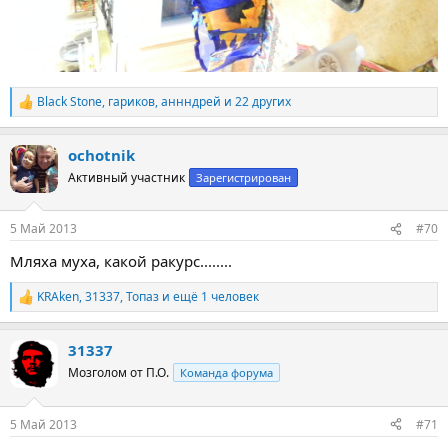
Black Stone
,
гариков
,
аннндрей
и 22 других
Р
е
а
ochotnik
к
ц
Активный участник
Зарегистрирован
и
и
:
5 Май 2013
#70
Мляха муха, какой ракурс........
KRAken
,
31337
,
Топаз
и ещё 1 человек
Р
е
а
31337
к
ц
Мозголом от П.О.
Команда форума
и
и
:
5 Май 2013
#71