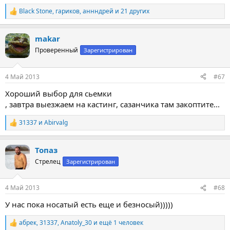
Black Stone
,
гариков
,
аннндрей
и 21 других
Р
е
а
makar
к
ц
Проверенный
Зарегистрирован
и
и
:
4 Май 2013
#67
Хороший выбор для сьемки
, завтра выезжаем на кастинг, сазанчика там закоптите...
31337
и
Abirvalg
Р
е
а
Топаз
к
ц
Стрелец
Зарегистрирован
и
и
:
4 Май 2013
#68
У нас пока носатый есть еще и безносый)))))
абрек
,
31337
,
Anatoly_30
и ещё 1 человек
Р