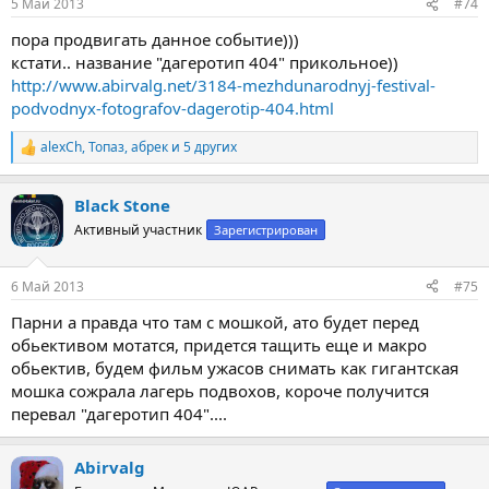
5 Май 2013
#74
пора продвигать данное событие)))
кстати.. название "дагеротип 404" прикольное))
http://www.abirvalg.net/3184-mezhdunarodnyj-festival-
podvodnyx-fotografov-dagerotip-404.html
alexCh
,
Топаз
,
абрек
и 5 других
Р
е
а
Black Stone
к
ц
Активный участник
Зарегистрирован
и
и
:
6 Май 2013
#75
Парни а правда что там с мошкой, ато будет перед
обьективом мотатся, придется тащить еще и макро
обьектив, будем фильм ужасов снимать как гигантская
мошка сожрала лагерь подвохов, короче получится
перевал "дагеротип 404"....
Abirvalg