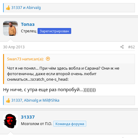
31337
и
Abirvalg
Р
е
а
Топаз
к
ц
Стрелец
Зарегистрирован
и
и
:
30 Апр 2013
#62
Swan73 написал(а):
Чот я не понял... При чём здесь вобла и Сарана? Они-ж не
фотогеничны, даже если второй очень любит
сниматься...:scratch_one-s_head:
Ну ниче, с утра еще раз попробуй...))))))))
31337
,
Abirvalg
и
Мil@Shka
Р
е
а
31337
к
ц
Мозголом от П.О.
Команда форума
и
и
: