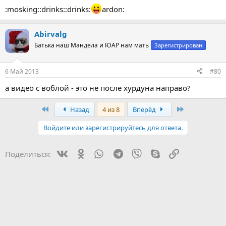
:mosking::drinks::drinks:
ardon:
Abirvalg
Батька наш Мандела и ЮАР нам мать
Зарегистрирован
6 Май 2013
#80
а видео с воблой - это не после хурдуна направо?
First
Last
Назад
4 из 8
Вперёд
Войдите или зарегистрируйтесь для ответа.
Vk
Ok
WhatsApp
Telegram
Viber
Skype
Ссылка
Поделиться: