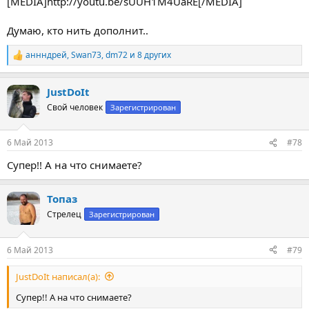
[MEDIA]http://youtu.be/sUUH1M4UaRE[/MEDIA]
Думаю, кто нить дополнит..
аннндрей
,
Swan73
,
dm72
и 8 других
Р
е
а
JustDoIt
к
ц
Свой человек
Зарегистрирован
и
и
:
6 Май 2013
#78
Супер!! А на что снимаете?
Топаз
Стрелец
Зарегистрирован
6 Май 2013
#79
JustDoIt написал(а):
Супер!! А на что снимаете?