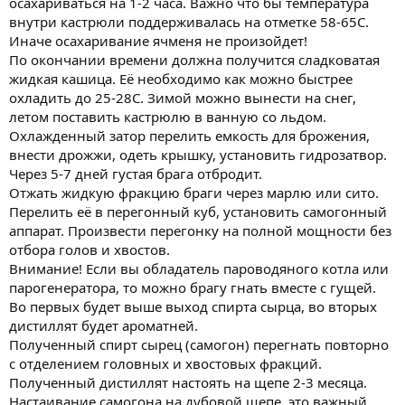
осахариваться на 1-2 часа. Важно что бы температура
внутри кастрюли поддерживалась на отметке 58-65С.
Иначе осахаривание ячменя не произойдет!
По окончании времени должна получится сладковатая
жидкая кашица. Её необходимо как можно быстрее
охладить до 25-28С. Зимой можно вынести на снег,
летом поставить кастрюлю в ванную со льдом.
Охлажденный затор перелить емкость для брожения,
внести дрожжи, одеть крышку, установить гидрозатвор.
Через 5-7 дней густая брага отбродит.
Отжать жидкую фракцию браги через марлю или сито.
Перелить её в перегонный куб, установить самогонный
аппарат. Произвести перегонку на полной мощности без
отбора голов и хвостов.
Внимание! Если вы обладатель пароводяного котла или
парогенератора, то можно брагу гнать вместе с гущей.
Во первых будет выше выход спирта сырца, во вторых
дистиллят будет ароматней.
Полученный спирт сырец (самогон) перегнать повторно
с отделением головных и хвостовых фракций.
Полученный дистиллят настоять на щепе 2-3 месяца.
Настаивание самогона на дубовой щепе, это важный