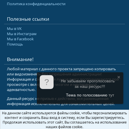
Политика конфиденциальности
Полезные ссылки
Мы в VK
Мы в Инстаграм
Мы в Facebook
Помощь
Внимание!
Любой материал с данного проекта запрещено копировать
или видоизменять без разрешения администрации!
Информация и сообщения лучше всего воспринимаются при
Не забываем проголосовать
просмотре с включенным мозгом и неутерянной
за наш ресурс!!!
адекватностью.
Тема по голосованию
тут
Данный ресурс не призыв к действию, вся размещенная
информация исключительно для ознакомительных целей.
На данном сайте используются файлы cookie, чтобы персонализировать
© 2008-2026 Форум Абырвалг.нет - подводная охота, дайвинг, туризм
контент и сохранить Ваш вход в систему, если Вы зарегистрируетесь.
Перевод:
XenForo.Info
Продолжая использовать этот сайт, Вы соглашаетесь на использование
наших файлов cookie.