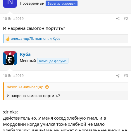
N
ц
Проверенный
Зарегистрирован
и
и
:
10 Янв 2019
#2
И нахрена самогон портить?
александр70
,
mamont
и
Куба
Р
е
а
Куба
к
ц
Местный
Команда форума
и
и
:
10 Янв 2019
#3
nason39 написал(а):
И нахрена самогон портить?
:drinks:
Действительно. У меня сосед хлебную гнал, и в
Мордовии когда учился тоже хлебной не мало
хлебал:wink: .вещь! Не, ну может я нормальные виски не