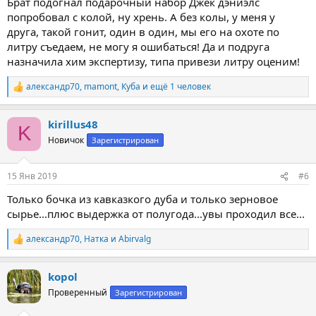
Брат подогнал подарочный набор Джек дэниэлс
попробовал с колой, ну хрень. А без колы, у меня у
друга, такой гонит, один в один, мы его на охоте по
литру съедаем, не могу я ошибаться! Да и подруга
назначила хим экспертизу, типа привези литру оценим!
александр70
,
mamont
,
Куба
и ещё 1 человек
Р
е
а
kirillus48
к
K
ц
Новичок
Зарегистрирован
и
и
:
15 Янв 2019
#6
Только бочка из кавказкого дуба и только зерновое
сырье...плюс выдержка от полугода...увы проходил все...
александр70
,
Натка
и
Abirvalg
Р
е
а
kopol
к
ц
Проверенный
Зарегистрирован
и
и