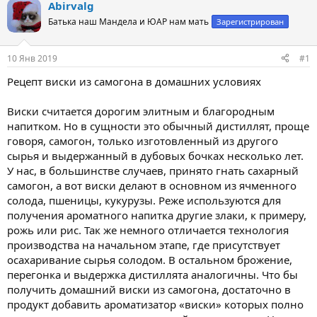
т
т
Abirvalg
о
а
Батька наш Мандела и ЮАР нам мать
Зарегистрирован
р
н
т
а
е
ч
10 Янв 2019
#1
м
а
ы
л
Рецепт виски из самогона в домашних условиях
а
Виски считается дорогим элитным и благородным
напитком. Но в сущности это обычный дистиллят, проще
говоря, самогон, только изготовленный из другого
сырья и выдержанный в дубовых бочках несколько лет.
У нас, в большинстве случаев, принято гнать сахарный
самогон, а вот виски делают в основном из ячменного
солода, пшеницы, кукурузы. Реже используются для
получения ароматного напитка другие злаки, к примеру,
рожь или рис. Так же немного отличается технология
производства на начальном этапе, где присутствует
осахаривание сырья солодом. В остальном брожение,
перегонка и выдержка дистиллята аналогичны. Что бы
получить домашний виски из самогона, достаточно в
продукт добавить ароматизатор «виски» которых полно