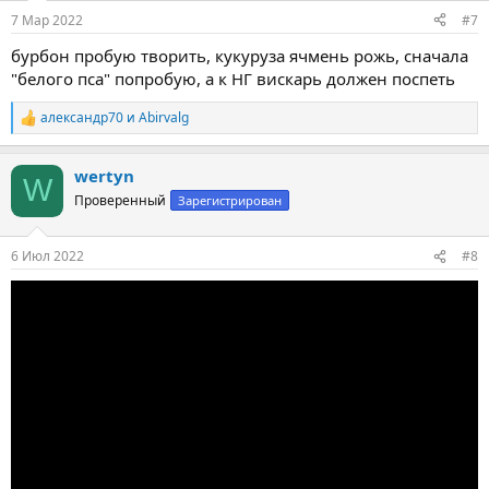
:
7 Мар 2022
#7
бурбон пробую творить, кукуруза ячмень рожь, сначала
"белого пса" попробую, а к НГ вискарь должен поспеть
александр70
и
Abirvalg
Р
е
а
wertyn
к
W
ц
Проверенный
Зарегистрирован
и
и
:
6 Июл 2022
#8