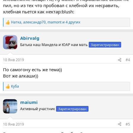
пил, но из тех что пробовал с хлебной их несравить,
хлебная пьется как нектар:blush:
Натка
,
александр70
,
mamont
и 4 других
Р
е
а
Abirvalg
к
ц
Батька наш Мандела и ЮАР нам мать
Зарегистрирован
и
и
:
10 Янв 2019
#4
По самогону есть же тема))
Вот же алкаши))
Куба
Р
е
а
maiumi
к
ц
Активный участник
Зарегистрирован
и
и
:
10 Янв 2019
#5