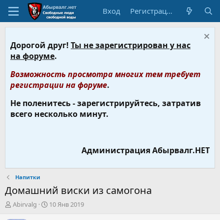
Вход
Регистрация
Дорогой друг!
Ты не зарегистрирован у нас
на форуме
.
Возможность просмотра многих тем требует
регистрации на форуме
.
Не поленитесь - зарегистрируйтесь, затратив
всего несколько минут.
Администрация Абырвалг.НЕТ
Напитки
Домашний виски из самогона
А
Д
Abirvalg
10 Янв 2019
в
а