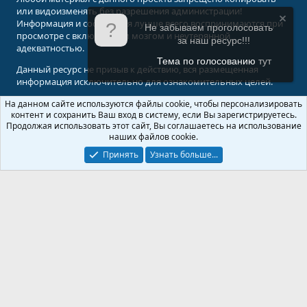
или видоизменять без разрешения администрации!
Информация и сообщения лучше всего воспринимаются при
Не забываем проголосовать
просмотре с включенным мозгом и неутерянной
за наш ресурс!!!
адекватностью.
Тема по голосованию
тут
Данный ресурс не призыв к действию, вся размещенная
информация исключительно для ознакомительных целей.
На данном сайте используются файлы cookie, чтобы персонализировать
© 2008-2026 Форум Абырвалг.нет - подводная охота, дайвинг, туризм
контент и сохранить Ваш вход в систему, если Вы зарегистрируетесь.
Перевод:
XenForo.Info
Продолжая использовать этот сайт, Вы соглашаетесь на использование
наших файлов cookie.
Принять
Узнать больше...