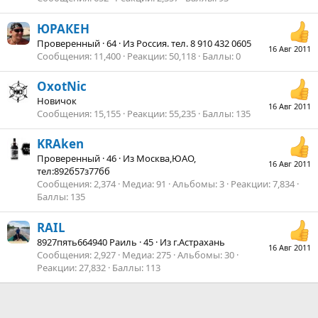
ЮРАКЕН
Проверенный
·
64
·
Из
Россия. тел. 8 910 432 0605
16 Авг 2011
Сообщения
11,400
Реакции
50,118
Баллы
0
OxotNic
Новичок
16 Авг 2011
Сообщения
15,155
Реакции
55,235
Баллы
135
KRAken
Проверенный
·
46
·
Из
Москва,ЮАО,
16 Авг 2011
тел:892б57з77бб
Сообщения
2,374
Медиа
91
Альбомы
3
Реакции
7,834
Баллы
135
RAIL
8927пять664940 Раиль
·
45
·
Из
г.Астрахань
16 Авг 2011
Сообщения
2,927
Медиа
275
Альбомы
30
Реакции
27,832
Баллы
113