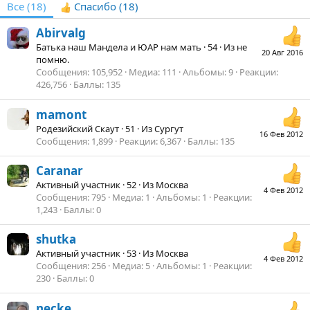
Все
(18)
Спасибо
(18)
Abirvalg
Батька наш Мандела и ЮАР нам мать
·
54
·
Из
не
20 Авг 2016
помню.
Сообщения
105,952
Медиа
111
Альбомы
9
Реакции
426,756
Баллы
135
mamont
Родезийский Скаут
·
51
·
Из
Сургут
16 Фев 2012
Сообщения
1,899
Реакции
6,367
Баллы
135
Caranar
Активный участник
·
52
·
Из
Москва
4 Фев 2012
Сообщения
795
Медиа
1
Альбомы
1
Реакции
1,243
Баллы
0
shutka
Активный участник
·
53
·
Из
Москва
4 Фев 2012
Сообщения
256
Медиа
5
Альбомы
1
Реакции
230
Баллы
0
necke