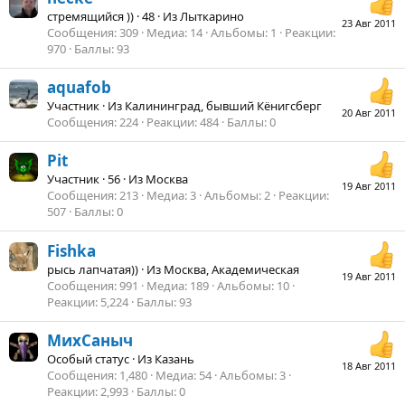
cтремящийся ))
·
48
·
Из
Лыткарино
23 Авг 2011
Сообщения
309
Медиа
14
Альбомы
1
Реакции
970
Баллы
93
aquafob
Участник
·
Из
Калининград, бывший Кёнигсберг
20 Авг 2011
Сообщения
224
Реакции
484
Баллы
0
Pit
Участник
·
56
·
Из
Москва
19 Авг 2011
Сообщения
213
Медиа
3
Альбомы
2
Реакции
507
Баллы
0
Fishka
рысь лапчатая))
·
Из
Москва, Академическая
19 Авг 2011
Сообщения
991
Медиа
189
Альбомы
10
Реакции
5,224
Баллы
93
МихСаныч
Особый статус
·
Из
Казань
18 Авг 2011
Сообщения
1,480
Медиа
54
Альбомы
3
Реакции
2,993
Баллы
0