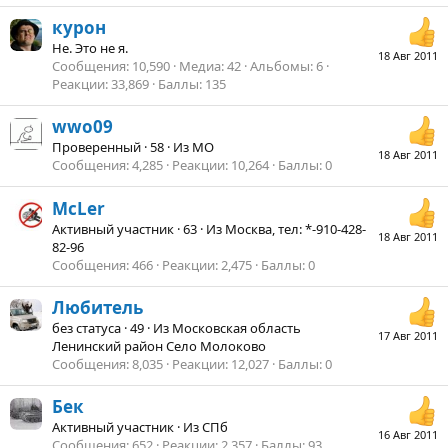
курон
Не. Это не я.
18 Авг 2011
Сообщения
10,590
Медиа
42
Альбомы
6
Реакции
33,869
Баллы
135
wwo09
Проверенный
·
58
·
Из
МО
18 Авг 2011
Сообщения
4,285
Реакции
10,264
Баллы
0
McLer
Активный участник
·
63
·
Из
Москва, тел: *-910-428-
18 Авг 2011
82-96
Сообщения
466
Реакции
2,475
Баллы
0
Любитель
без статуса
·
49
·
Из
Московская область
17 Авг 2011
Ленинский район Село Молоково
Сообщения
8,035
Реакции
12,027
Баллы
0
Бек
Активный участник
·
Из
СПб
16 Авг 2011
Сообщения
652
Реакции
2,357
Баллы
93