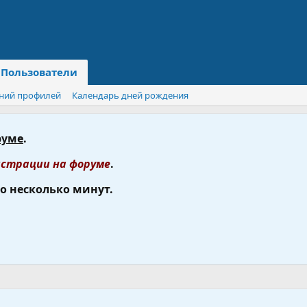
Пользователи
ний профилей
Календарь дней рождения
руме
.
страции на форуме
.
го несколько минут.