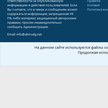
ответственности за опубликованную
Правила
информацию и действия пользователей. Если
Условия
Вы считаете, что в темах и сообщениях может
Политика ко
содержаться информация, запрещенная УК
РФ, либо материал защищенный авторскими
правами, просим незамедлительно
сообщить Администрации.
Email: info@abirvalg.net
На данном сайте используются файлы coo
© 200
Продолжая испол