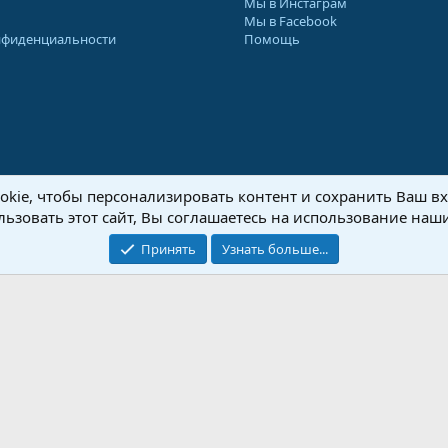
Мы в Инстаграм
Мы в Facebook
нфиденциальности
Помощь
kie, чтобы персонализировать контент и сохранить Ваш вхо
8-2026 Форум Абырвалг.нет - подводная охота, дайвинг, туризм
Перевод:
XenForo
ьзовать этот сайт, Вы соглашаетесь на использование наши
Принять
Узнать больше...