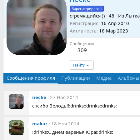
Зарегистрирован
cтремящийся ))
·
48
·
Из
Лытка
Регистрация
16 Апр 2010
Активность
18 Мар 2023
Сообщения
309
Найти
Сообщения профиля
Публикации
Медиа
Альбомы
necke
27 Ноя 2014
спсибо Володь!!:drinks::drinks::drinks:
makar
18 Ноя 2014
:drinks:С днем варенья,Юра!:drinks: