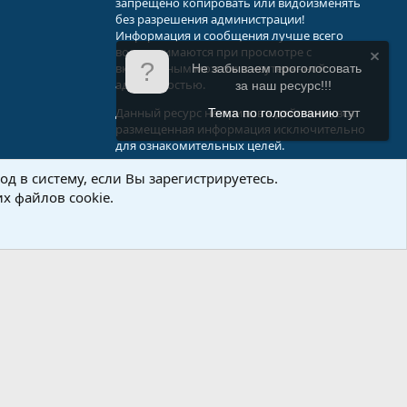
запрещено копировать или видоизменять
без разрешения администрации!
Информация и сообщения лучше всего
воспринимаются при просмотре с
включенным мозгом и неутерянной
Не забываем проголосовать
адекватностью.
за наш ресурс!!!
Данный ресурс не призыв к действию, вся
Тема по голосованию
тут
размещенная информация исключительно
для ознакомительных целей.
д в систему, если Вы зарегистрируетесь.
.Info
х файлов cookie.