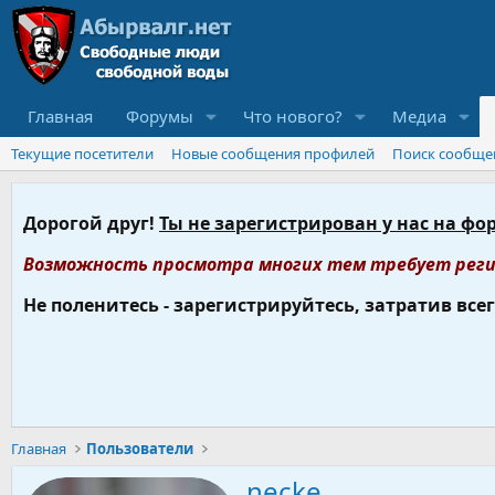
Главная
Форумы
Что нового?
Медиа
Текущие посетители
Новые сообщения профилей
Поиск сообще
Дорогой друг!
Ты не зарегистрирован у нас на фо
Возможность просмотра многих тем требует реги
Не поленитесь - зарегистрируйтесь, затратив все
Главная
Пользователи
necke