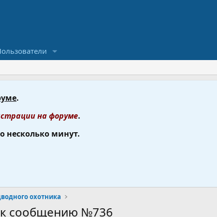
Пользователи
руме
.
страции на форуме
.
го несколько минут.
дводного охотника
и к сообщению №736