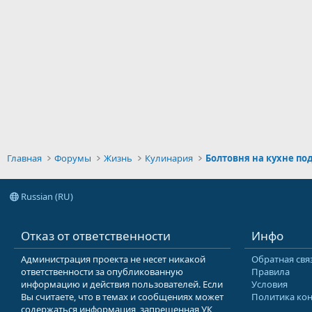
Главная
Форумы
Жизнь
Кулинария
Болтовня на кухне по
Russian (RU)
Отказ от ответственности
Инфо
Администрация проекта не несет никакой
Обратная свя
ответственности за опубликованную
Правила
информацию и действия пользователей. Если
Условия
Вы считаете, что в темах и сообщениях может
Политика ко
содержаться информация, запрещенная УК