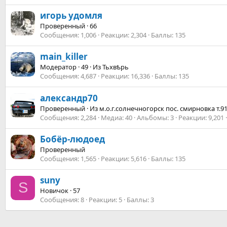
игорь удомля
Проверенный
·
66
Сообщения
1,006
Реакции
2,304
Баллы
135
main_killer
Модератор
·
49
·
Из
Тьхвѣрь
Сообщения
4,687
Реакции
16,336
Баллы
135
александр70
Проверенный
·
Из
м.о.г.солнечногорск пос. смирновка т.91
Сообщения
2,284
Медиа
40
Альбомы
3
Реакции
9,201
Бобёр-людоед
Проверенный
Сообщения
1,565
Реакции
5,616
Баллы
135
suny
S
Новичок
·
57
Сообщения
8
Реакции
5
Баллы
3