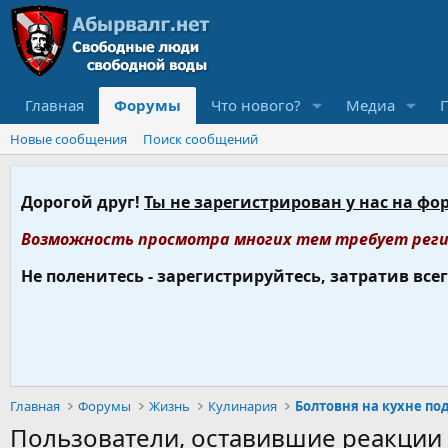
Главная
Форумы
Что нового?
Медиа
Новые сообщения
Поиск сообщений
Дорогой друг!
Ты не зарегистрирован у нас на фо
Возможность просмотра многих тем требует реги
Не поленитесь - зарегистрируйтесь, затратив все
Главная
Форумы
Жизнь
Кулинария
Болтовня на кухне по
Пользователи, оставившие реакци