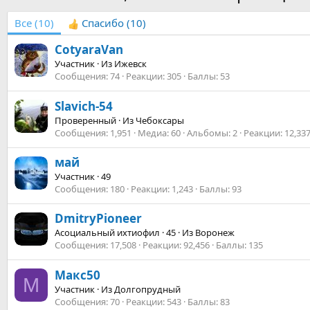
Все
(10)
Спасибо
(10)
CotyaraVan
Участник
·
Из
Ижевск
Сообщения
74
Реакции
305
Баллы
53
Slavich-54
Проверенный
·
Из
Чебоксары
Сообщения
1,951
Медиа
60
Альбомы
2
Реакции
12,33
май
Участник
·
49
Сообщения
180
Реакции
1,243
Баллы
93
DmitryPioneer
Асоциальный ихтиофил
·
45
·
Из
Воронеж
Сообщения
17,508
Реакции
92,456
Баллы
135
Макс50
М
Участник
·
Из
Долгопрудный
Сообщения
70
Реакции
543
Баллы
83