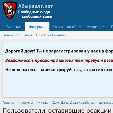
Главная
Форумы
Что нового?
Медиа
Новые сообщения
Поиск сообщений
Дорогой друг!
Ты не зарегистрирован у нас на фо
Возможность просмотра многих тем требует реги
Не поленитесь - зарегистрируйтесь, затратив все
Главная
Форумы
Жизнь
Пользователи, оставившие реакци