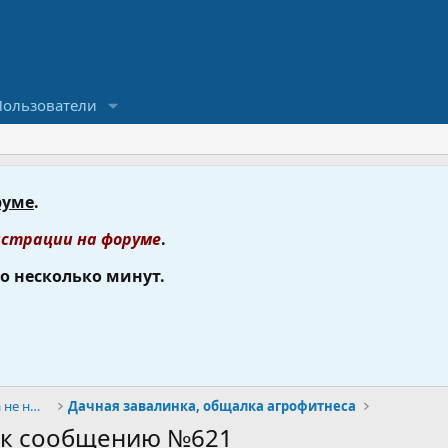
Пользователи
руме
.
страции на форуме
.
го несколько минут.
Дом. Дача. Дела хозяйственные, когда не ныряем.
Дачная завалинка, общалка агрофитнеса
и к сообщению №621