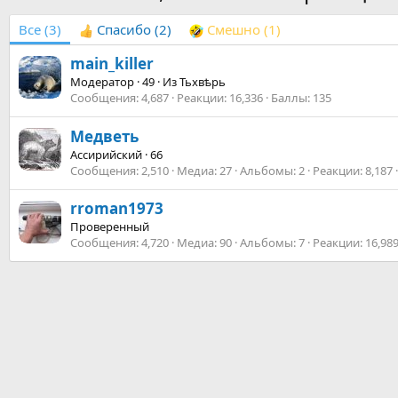
Все
(3)
Спасибо
(2)
Смешно
(1)
main_killer
Модератор
·
49
·
Из
Тьхвѣрь
Сообщения
4,687
Реакции
16,336
Баллы
135
Медветь
Ассирийский
·
66
Сообщения
2,510
Медиа
27
Альбомы
2
Реакции
8,187
rroman1973
Проверенный
Сообщения
4,720
Медиа
90
Альбомы
7
Реакции
16,98