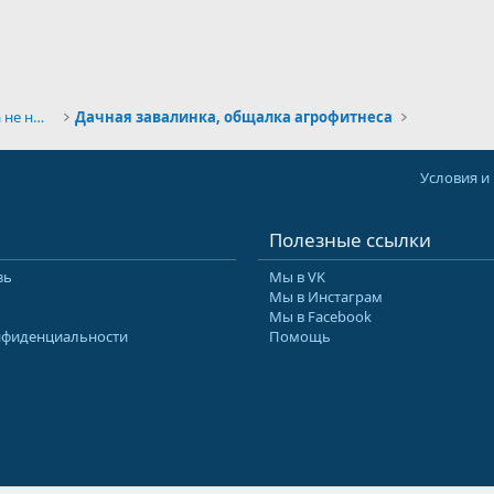
Дом. Дача. Дела хозяйственные, когда не ныряем.
Дачная завалинка, общалка агрофитнеса
Условия и
Полезные ссылки
зь
Мы в VK
Мы в Инстаграм
Мы в Facebook
нфиденциальности
Помощь