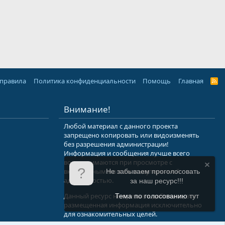
 правила
Политика конфиденциальности
Помощь
Главная
R
S
S
Внимание!
Любой материал с данного проекта
запрещено копировать или видоизменять
без разрешения администрации!
Информация и сообщения лучше всего
воспринимаются при просмотре с
включенным мозгом и неутерянной
Не забываем проголосовать
адекватностью.
за наш ресурс!!!
Данный ресурс не призыв к действию, вся
Тема по голосованию
тут
размещенная информация исключительно
для ознакомительных целей.