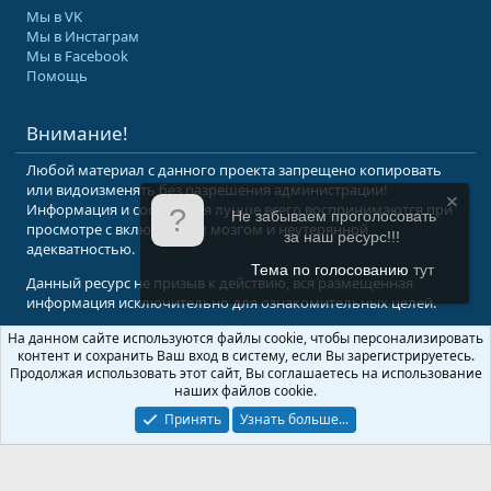
Мы в VK
Мы в Инстаграм
Мы в Facebook
Помощь
Внимание!
Любой материал с данного проекта запрещено копировать
или видоизменять без разрешения администрации!
Информация и сообщения лучше всего воспринимаются при
Не забываем проголосовать
просмотре с включенным мозгом и неутерянной
за наш ресурс!!!
адекватностью.
Тема по голосованию
тут
Данный ресурс не призыв к действию, вся размещенная
информация исключительно для ознакомительных целей.
На данном сайте используются файлы cookie, чтобы персонализировать
© 2008-2026 Форум Абырвалг.нет - подводная охота, дайвинг, туризм
контент и сохранить Ваш вход в систему, если Вы зарегистрируетесь.
Перевод:
XenForo.Info
Продолжая использовать этот сайт, Вы соглашаетесь на использование
наших файлов cookie.
Принять
Узнать больше...