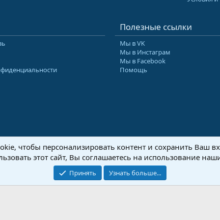
Полезные ссылки
зь
Мы в VK
Мы в Инстаграм
Мы в Facebook
нфиденциальности
Помощь
kie, чтобы персонализировать контент и сохранить Ваш вхо
8-2026 Форум Абырвалг.нет - подводная охота, дайвинг, туризм
Перевод:
XenForo
ьзовать этот сайт, Вы соглашаетесь на использование наши
Принять
Узнать больше...