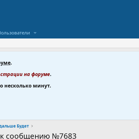
Пользователи
руме
.
страции на форуме
.
го несколько минут.
 дальше Будет
и к сообщению №7683