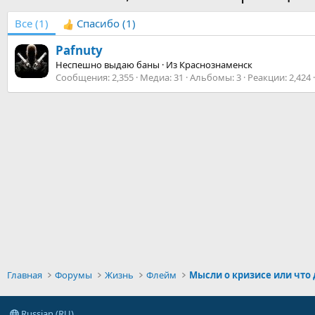
Все
(1)
Спасибо
(1)
Pafnuty
Неспешно выдаю баны
·
Из
Краснознаменск
Сообщения
2,355
Медиа
31
Альбомы
3
Реакции
2,424
Главная
Форумы
Жизнь
Флейм
Мысли о кризисе или что
Russian (RU)