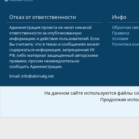
Отказ от ответственности
Инфо
Администрация проекта не несет никакой
Обратная свя
ответственности за опубликованную
Правила
информацию и действия пользователей. Если
Условия
Вы считаете, что в темах и сообщениях может
Политика ко
содержаться информация, запрещенная УК
РФ, либо материал защищенный авторскими
правами, просим незамедлительно
сообщить Администрации.
Email: info@abirvalg.net
На данном сайте используются файлы coo
© 200
Продолжая испол