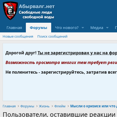
Главная
Форумы
Что нового?
Медиа
Новые сообщения
Поиск сообщений
Дорогой друг!
Ты не зарегистрирован у нас на фо
Возможность просмотра многих тем требует реги
Не поленитесь - зарегистрируйтесь, затратив все
Главная
Форумы
Жизнь
Флейм
Мысли о кризисе или что
Пользователи, оставившие реакци