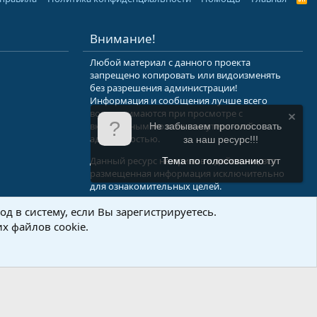
S
S
Внимание!
Любой материал с данного проекта
запрещено копировать или видоизменять
без разрешения администрации!
Информация и сообщения лучше всего
воспринимаются при просмотре с
включенным мозгом и неутерянной
Не забываем проголосовать
адекватностью.
за наш ресурс!!!
Данный ресурс не призыв к действию, вся
Тема по голосованию
тут
размещенная информация исключительно
для ознакомительных целей.
д в систему, если Вы зарегистрируетесь.
.Info
х файлов cookie.