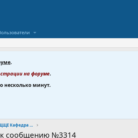
Пользователи
руме
.
страции на форуме
.
го несколько минут.
Общий блог, ОНЛАЙНИЩЩЩЕ Кафедра болтологии)) - - - - - - - - - - - - - - Часть 35
и к сообщению №3314