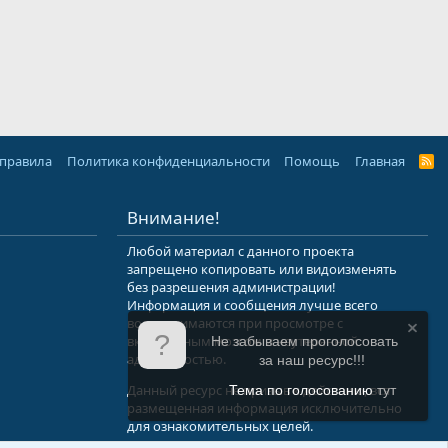
 правила
Политика конфиденциальности
Помощь
Главная
R
S
S
Внимание!
Любой материал с данного проекта
запрещено копировать или видоизменять
без разрешения администрации!
Информация и сообщения лучше всего
воспринимаются при просмотре с
включенным мозгом и неутерянной
Не забываем проголосовать
адекватностью.
за наш ресурс!!!
Данный ресурс не призыв к действию, вся
Тема по голосованию
тут
размещенная информация исключительно
для ознакомительных целей.