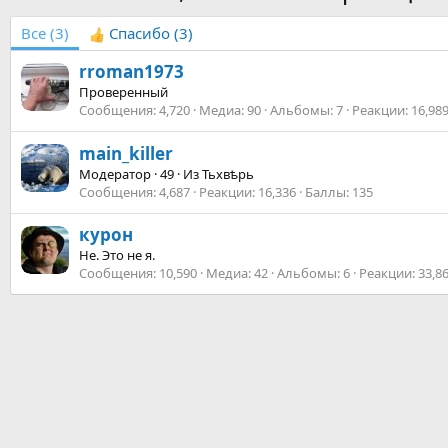
Все
(3)
Спасибо
(3)
rroman1973
Проверенный
Сообщения
4,720
Медиа
90
Альбомы
7
Реакции
16,98
main_killer
Модератор
·
49
·
Из
Тьхвѣрь
Сообщения
4,687
Реакции
16,336
Баллы
135
курон
Не. Это не я.
Сообщения
10,590
Медиа
42
Альбомы
6
Реакции
33,8