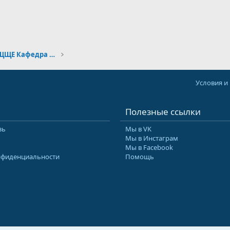
Общий блог, ОНЛАЙНИЩЩЩЕ Кафедра болтологии)) - - - - - - - - - - - - - - Часть 35
Условия и
Полезные ссылки
зь
Мы в VK
Мы в Инстаграм
Мы в Facebook
нфиденциальности
Помощь