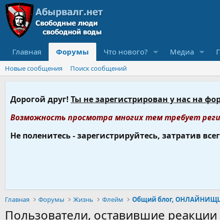
Главная
Форумы
Что нового?
Медиа
Новые сообщения
Поиск сообщений
Дорогой друг!
Ты не зарегистрирован у нас на фо
Возможность просмотра многих тем требует реги
Не поленитесь - зарегистрируйтесь, затратив все
Главная
Форумы
Жизнь
Флейм
Пользователи, оставившие реакци