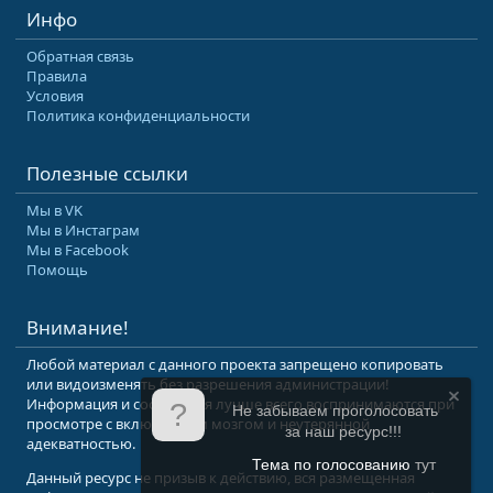
Инфо
Обратная связь
Правила
Условия
Политика конфиденциальности
Полезные ссылки
Мы в VK
Мы в Инстаграм
Мы в Facebook
Помощь
Внимание!
Любой материал с данного проекта запрещено копировать
или видоизменять без разрешения администрации!
Информация и сообщения лучше всего воспринимаются при
Не забываем проголосовать
просмотре с включенным мозгом и неутерянной
за наш ресурс!!!
адекватностью.
Тема по голосованию
тут
Данный ресурс не призыв к действию, вся размещенная