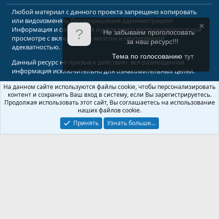
Любой материал с данного проекта запрещено копировать
или видоизменять без разрешения администрации!
Информация и сообщения лучше всего воспринимаются при
Не забываем проголосовать
просмотре с включенным мозгом и неутерянной
за наш ресурс!!!
адекватностью.
Тема по голосованию
тут
Данный ресурс не призыв к действию, вся размещенная
информация исключительно для ознакомительных целей.
На данном сайте используются файлы cookie, чтобы персонализировать
© 2008-2026 Форум Абырвалг.нет - подводная охота, дайвинг, туризм
контент и сохранить Ваш вход в систему, если Вы зарегистрируетесь.
Перевод:
XenForo.Info
Продолжая использовать этот сайт, Вы соглашаетесь на использование
наших файлов cookie.
Принять
Узнать больше...