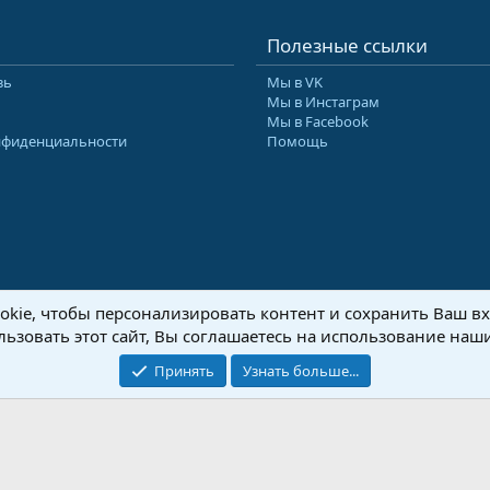
Полезные ссылки
зь
Мы в VK
Мы в Инстаграм
Мы в Facebook
нфиденциальности
Помощь
kie, чтобы персонализировать контент и сохранить Ваш вхо
8-2026 Форум Абырвалг.нет - подводная охота, дайвинг, туризм
Перевод:
XenForo
ьзовать этот сайт, Вы соглашаетесь на использование наши
Принять
Узнать больше...