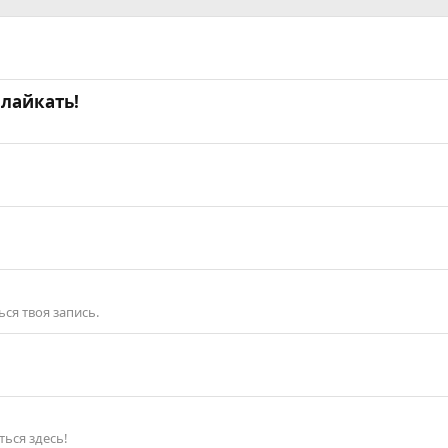
лайкать!
ся твоя запись.
ься здесь!