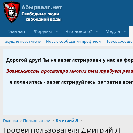
Главная
Форумы
Что нового?
Медиа
Текущие посетители
Новые сообщения профилей
Поиск сообще
Дорогой друг!
Ты не зарегистрирован у нас на фо
Возможность просмотра многих тем требует реги
Не поленитесь - зарегистрируйтесь, затратив все
Главная
Пользователи
Дмитрий-Л
Трофеи пользователя Дмитрий-Л