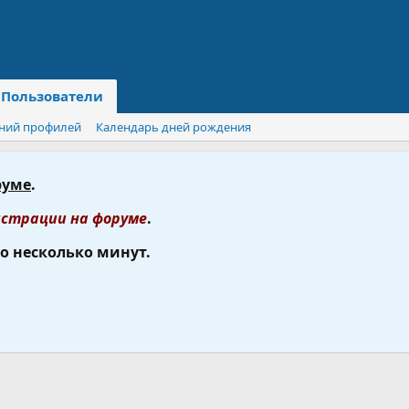
Пользователи
ний профилей
Календарь дней рождения
руме
.
страции на форуме
.
го несколько минут.