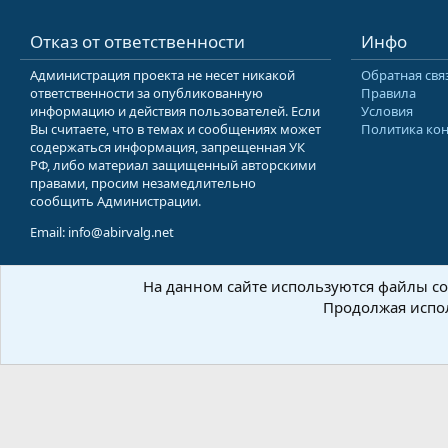
Отказ от ответственности
Инфо
Администрация проекта не несет никакой
Обратная свя
ответственности за опубликованную
Правила
информацию и действия пользователей. Если
Условия
Вы считаете, что в темах и сообщениях может
Политика ко
содержаться информация, запрещенная УК
РФ, либо материал защищенный авторскими
правами, просим незамедлительно
сообщить Администрации.
Email: info@abirvalg.net
На данном сайте используются файлы coo
© 200
Продолжая испол