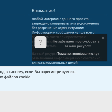
S
Внимание!
Любой материал с данного проекта
запрещено копировать или видоизменять
без разрешения администрации!
Информация и сообщения лучше всего
воспринимаются при просмотре с
включенным мозгом и неутерянной
Не забываем проголосовать
адекватностью.
за наш ресурс!!!
Данный ресурс не призыв к действию, вся
Тема по голосованию
тут
размещенная информация исключительно
для ознакомительных целей.
д в систему, если Вы зарегистрируетесь.
.Info
х файлов cookie.