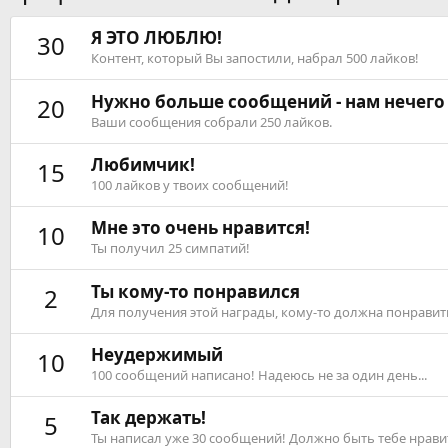
Я ЭТО ЛЮБЛЮ!
30
Контент, который Вы запостили, набрал 500 лайков!
Нужно больше сообщений - нам нечего 
20
Ваши сообщения собрали 250 лайков.
Любимчик!
15
100 лайков у твоих сообщений!
Мне это очень нравится!
10
Ты получил 25 симпатий!
Ты кому-то понравился
2
Для получения этой награды, кому-то должна понравить
Неудержимый
10
100 сообщений написано! Надеюсь не за один день...
Так держать!
5
Ты написал уже 30 сообщений! Должно быть тебе нравит