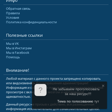
Инфо
Обратная связь
Правила
Условия
Политика конфиденциальности
Полезные ссылки
Мы в VK
Мы в Инстаграм
Мы в Facebook
Помощь
Внимание!
Любой материал с данного проекта запрещено копировать
или видоизменять без разрешения администрации!
Информация и сообщения лучше всего воспринимаются при
Не забываем проголосовать
просмотре с включенным мозгом и неутерянной
за наш ресурс!!!
адекватностью.
Тема по голосованию
тут
Данный ресурс не призыв к действию, вся размещенная
информация исключительно для ознакомительных целей.