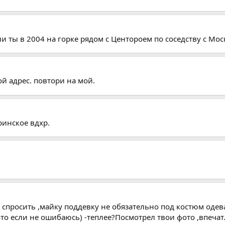
и ты в 2004 на горке рядом с Центороем по соседству с Мос
ой адрес. повтори на мой.
ринское вдхр.
л спросить ,майку поддевку не обязательно под костюм од
ото если не ошибаюсь) -теплее?Посмотрел твои фото ,впеча