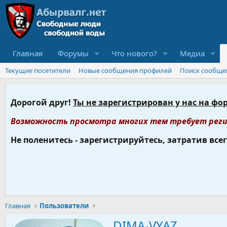
Главная
Форумы
Что нового?
Медиа
Текущие посетители
Новые сообщения профилей
Поиск сообще
Дорогой друг!
Ты не зарегистрирован у нас на фо
Возможность просмотра многих тем требует реги
Не поленитесь - зарегистрируйтесь, затратив все
Главная
Пользователи
DIMA-VYAZ