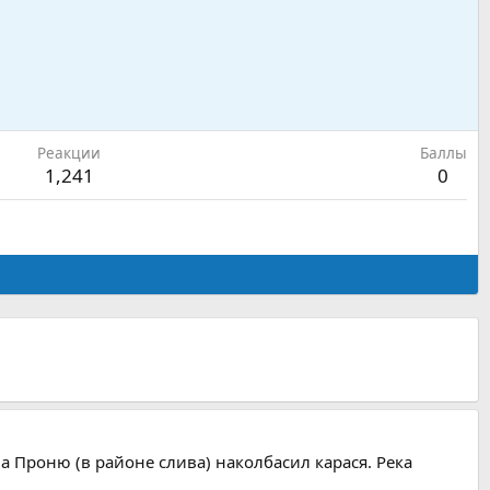
Реакции
Баллы
1,241
0
на Проню (в районе слива) наколбасил карася. Река