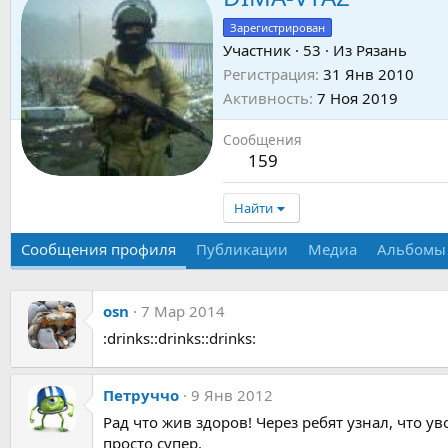
Зарегистрирован
Участник
·
53
·
Из
Рязань
Регистрация
31 Янв 2010
Активность
7 Ноя 2019
Сообщения
159
Найти
Сообщения профиля
Публикации
Медиа
Альбомы
osn
7 Мар 2014
:drinks::drinks::drinks:
Петруччо
9 Янв 2012
Рад что жив здоров! Через ребят узнал, что у
просто супер.