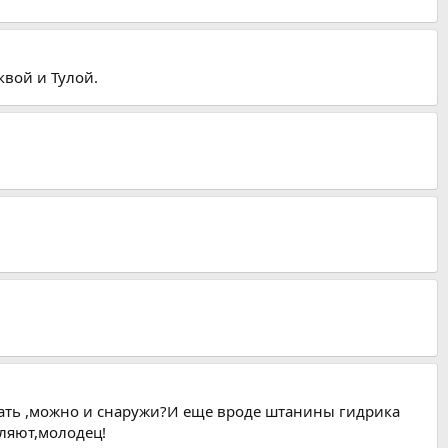
квой и Тулой.
евать ,можно и снаружи?И еще вроде штанины гидрика
тляют,молодец!