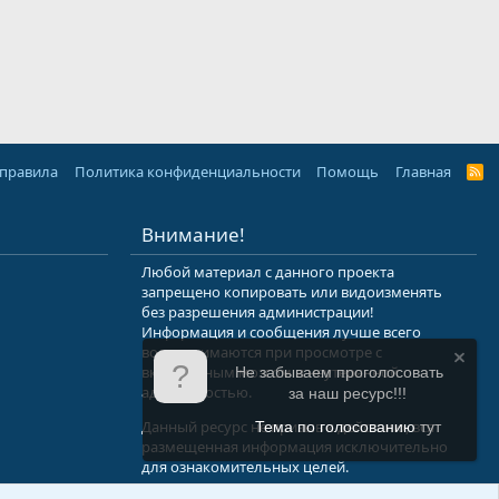
 правила
Политика конфиденциальности
Помощь
Главная
R
S
S
Внимание!
Любой материал с данного проекта
запрещено копировать или видоизменять
без разрешения администрации!
Информация и сообщения лучше всего
воспринимаются при просмотре с
включенным мозгом и неутерянной
Не забываем проголосовать
адекватностью.
за наш ресурс!!!
Данный ресурс не призыв к действию, вся
Тема по голосованию
тут
размещенная информация исключительно
для ознакомительных целей.