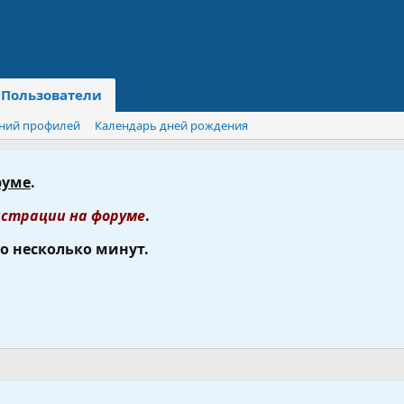
Пользователи
ний профилей
Календарь дней рождения
руме
.
страции на форуме
.
го несколько минут.