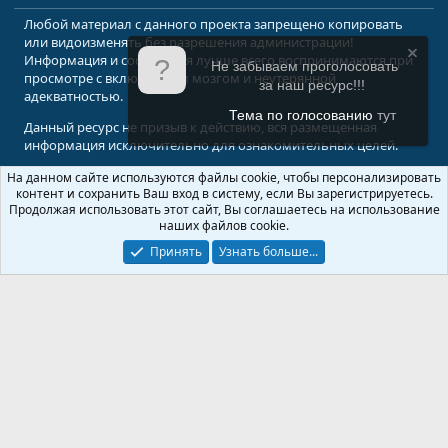
Любой материал с данного проекта запрещено копировать
или видоизменять без разрешения администрации!
Информация и сообщения лучше всего воспринимаются при
Не забываем проголосовать
просмотре с включенным мозгом и неутерянной
за наш ресурс!!!
адекватностью.
Тема по голосованию
тут
Данный ресурс не призыв к действию, вся размещенная
информация исключительно для ознакомительных целей.
На данном сайте используются файлы cookie, чтобы персонализировать
© 2008-2026 Форум Абырвалг.нет - подводная охота, дайвинг, туризм
контент и сохранить Ваш вход в систему, если Вы зарегистрируетесь.
Перевод:
XenForo.Info
Продолжая использовать этот сайт, Вы соглашаетесь на использование
наших файлов cookie.
Принять
Узнать больше...