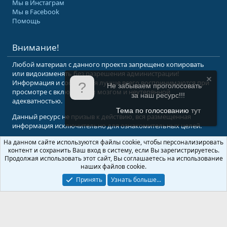
Мы в Инстаграм
Мы в Facebook
Помощь
Внимание!
Любой материал с данного проекта запрещено копировать
или видоизменять без разрешения администрации!
Информация и сообщения лучше всего воспринимаются при
Не забываем проголосовать
просмотре с включенным мозгом и неутерянной
за наш ресурс!!!
адекватностью.
Тема по голосованию
тут
Данный ресурс не призыв к действию, вся размещенная
информация исключительно для ознакомительных целей.
На данном сайте используются файлы cookie, чтобы персонализировать
© 2008-2026 Форум Абырвалг.нет - подводная охота, дайвинг, туризм
контент и сохранить Ваш вход в систему, если Вы зарегистрируетесь.
Перевод:
XenForo.Info
Продолжая использовать этот сайт, Вы соглашаетесь на использование
наших файлов cookie.
Принять
Узнать больше...