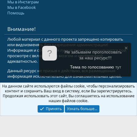
Мы в Инстаграм
Мы в Facebook
Помощь
Внимание!
Любой материал с данного проекта запрещено копировать
или видоизменять без разрешения администрации!
Информация и сообщения лучше всего воспринимаются при
Не забываем проголосовать
просмотре с включенным мозгом и неутерянной
за наш ресурс!!!
адекватностью.
Тема по голосованию
тут
Данный ресурс не призыв к действию, вся размещенная
информация исключительно для ознакомительных целей.
На данном сайте используются файлы cookie, чтобы персонализировать
© 2008-2026 Форум Абырвалг.нет - подводная охота, дайвинг, туризм
контент и сохранить Ваш вход в систему, если Вы зарегистрируетесь.
Перевод:
XenForo.Info
Продолжая использовать этот сайт, Вы соглашаетесь на использование
наших файлов cookie.
Принять
Узнать больше...