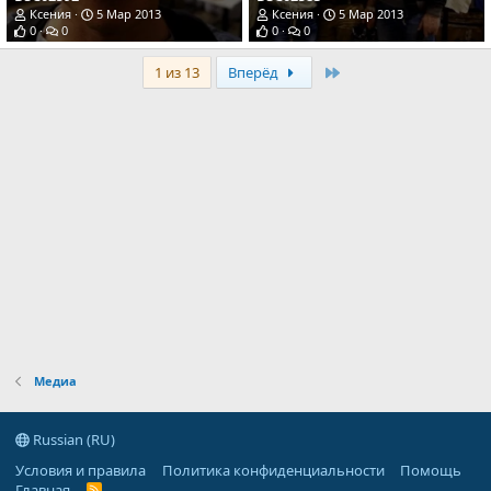
Ксения
5 Мар 2013
Ксения
5 Мар 2013
0
0
0
0
Last
1 из 13
Вперёд
Медиа
Russian (RU)
Условия и правила
Политика конфиденциальности
Помощь
Главная
R