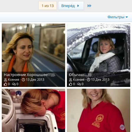
Last
1 из 13
Вперёд
Фильтры
Настроение Хорошшее!!!))).
Обычно....)))
Ксения
13 Дек 2013
Ксения
13 Дек 2013
0
0
0
0