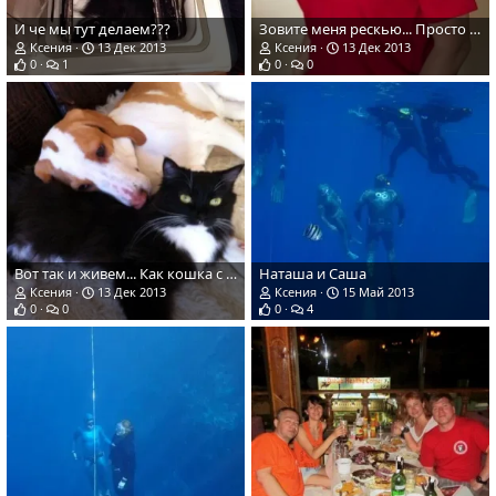
И че мы тут делаем???
Зовите меня рескью... Просто рескью ...)))
Ксения
13 Дек 2013
Ксения
13 Дек 2013
0
1
0
0
Вот так и живем... Как кошка с собакой)))!!!
Наташа и Саша
Ксения
13 Дек 2013
Ксения
15 Май 2013
0
0
0
4