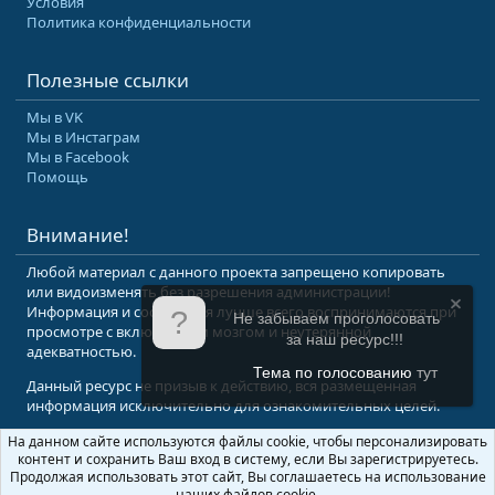
Условия
Политика конфиденциальности
Полезные ссылки
Мы в VK
Мы в Инстаграм
Мы в Facebook
Помощь
Внимание!
Любой материал с данного проекта запрещено копировать
или видоизменять без разрешения администрации!
Информация и сообщения лучше всего воспринимаются при
Не забываем проголосовать
просмотре с включенным мозгом и неутерянной
за наш ресурс!!!
адекватностью.
Тема по голосованию
тут
Данный ресурс не призыв к действию, вся размещенная
информация исключительно для ознакомительных целей.
На данном сайте используются файлы cookie, чтобы персонализировать
© 2008-2026 Форум Абырвалг.нет - подводная охота, дайвинг, туризм
контент и сохранить Ваш вход в систему, если Вы зарегистрируетесь.
Перевод:
XenForo.Info
Продолжая использовать этот сайт, Вы соглашаетесь на использование
наших файлов cookie.