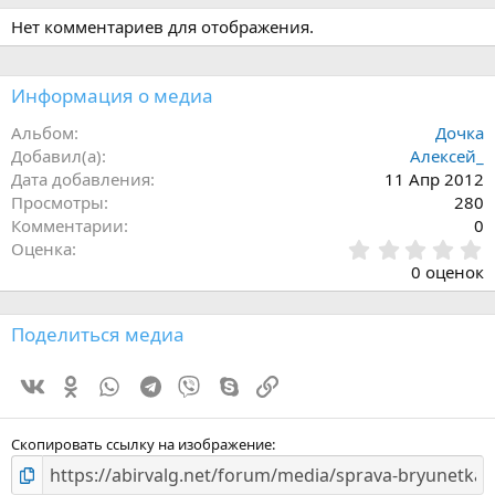
Нет комментариев для отображения.
Информация о медиа
Альбом
Дочка
Добавил(а)
Алексей_
Дата добавления
11 Апр 2012
Просмотры
280
Комментарии
0
0
Оценка
.
0 оценок
0
0
з
Поделиться медиа
в
ё
Vk
Ok
WhatsApp
Telegram
Viber
Skype
Ссылка
з
д
Скопировать ссылку на изображение