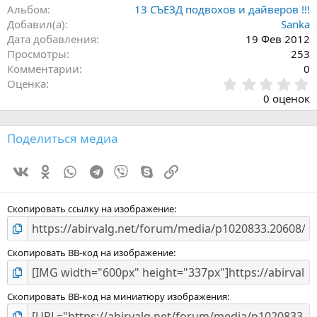
Альбом
13 СЪЕЗД подвохов и дайверов !!!
Добавил(а)
Sanka
Дата добавления
19 Фев 2012
Просмотры
253
Комментарии
0
0
Оценка
.
0 оценок
0
0
з
Поделиться медиа
в
ё
Vk
Ok
WhatsApp
Telegram
Viber
Skype
Ссылка
з
д
Скопировать ссылку на изображение
Скопировать BB-код на изображение
Скопировать BB-код на миниатюру изображения