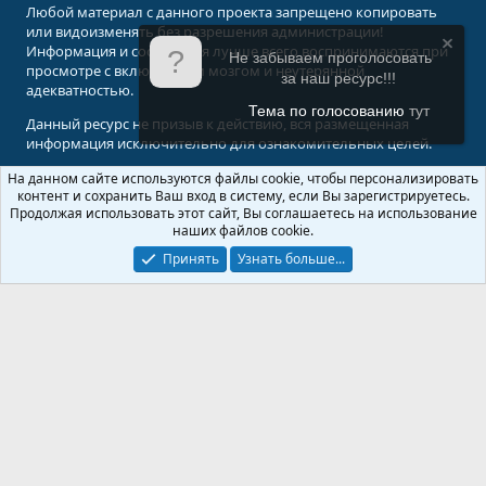
Любой материал с данного проекта запрещено копировать
или видоизменять без разрешения администрации!
Информация и сообщения лучше всего воспринимаются при
Не забываем проголосовать
просмотре с включенным мозгом и неутерянной
за наш ресурс!!!
адекватностью.
Тема по голосованию
тут
Данный ресурс не призыв к действию, вся размещенная
информация исключительно для ознакомительных целей.
На данном сайте используются файлы cookie, чтобы персонализировать
© 2008-2026 Форум Абырвалг.нет - подводная охота, дайвинг, туризм
контент и сохранить Ваш вход в систему, если Вы зарегистрируетесь.
Перевод:
XenForo.Info
Продолжая использовать этот сайт, Вы соглашаетесь на использование
наших файлов cookie.
Принять
Узнать больше...