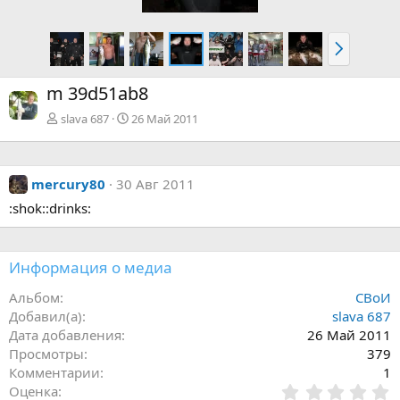
а
р
д
ё
В
д
п
е
m 39d51ab8
р
ё
slava 687
26 Май 2011
д
mercury80
30 Авг 2011
:shok::drinks:
Информация о медиа
Альбом
СВоИ
Добавил(а)
slava 687
Дата добавления
26 Май 2011
Просмотры
379
Комментарии
1
0
Оценка