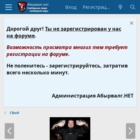
Вход
Регистрация
Дорогой друг!
Ты не зарегистрирован у нас
на форуме
.
Возможность просмотра многих тем требует
регистрации на форуме
.
Не поленитесь - зарегистрируйтесь, затратив
всего несколько минут.
Администрация Абырвалг.НЕТ
СВоИ
Н
В
а
п
з
е