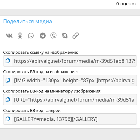
.
0 оценок
0
0
з
Поделиться медиа
в
ё
Vk
Ok
WhatsApp
Telegram
Viber
Skype
Ссылка
з
д
Скопировать ссылку на изображение
Скопировать BB-код на изображение
Скопировать BB-код на миниатюру изображения
Скопировать BB-код галереи