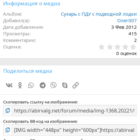
Информация о медиа
Альбом
Сухарь с ПДУ с подводной лодки
Добавил(а)
Олег007
Дата добавления
3 Фев 2012
Просмотры
415
Комментарии
2
0
Оценка
.
0 оценок
0
0
з
Поделиться медиа
в
ё
Vk
Ok
WhatsApp
Telegram
Viber
Skype
Ссылка
з
д
Скопировать ссылку на изображение
Скопировать BB-код на изображение