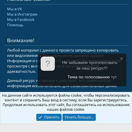
Мы в VK
Мы в Инстаграм
Мы в Facebook
Помощь
Внимание!
Любой материал с данного проекта запрещено копировать
или видоизменять без разрешения администрации!
Информация и сообщения лучше всего воспринимаются при
Не забываем проголосовать
просмотре с включенным мозгом и неутерянной
за наш ресурс!!!
адекватностью.
Тема по голосованию
тут
Данный ресурс не призыв к действию, вся размещенная
информация исключительно для ознакомительных целей.
На данном сайте используются файлы cookie, чтобы персонализировать
© 2008-2026 Форум Абырвалг.нет - подводная охота, дайвинг, туризм
контент и сохранить Ваш вход в систему, если Вы зарегистрируетесь.
Перевод:
XenForo.Info
Продолжая использовать этот сайт, Вы соглашаетесь на использование
наших файлов cookie.
Принять
Узнать больше...