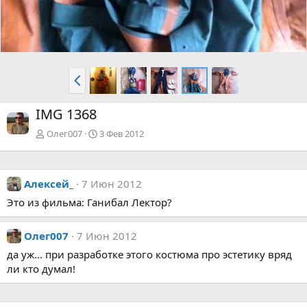
Н
а
з
IMG 1368
а
д
Олег007
3 Фев 2012
Алексей_
7 Июн 2012
Это из фильма: Ганибал Лектор?
Олег007
7 Июн 2012
да уж... при разработке этого костюма про эстетику вряд
ли кто думал!