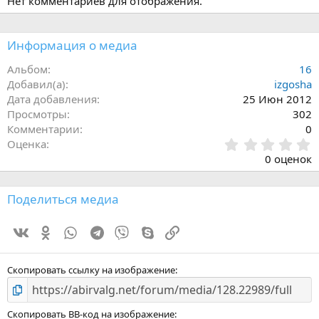
Нет комментариев для отображения.
Информация о медиа
Альбом
16
Добавил(а)
izgosha
Дата добавления
25 Июн 2012
Просмотры
302
Комментарии
0
0
Оценка
.
0 оценок
0
0
з
Поделиться медиа
в
ё
Vk
Ok
WhatsApp
Telegram
Viber
Skype
Ссылка
з
д
Скопировать ссылку на изображение
Скопировать BB-код на изображение