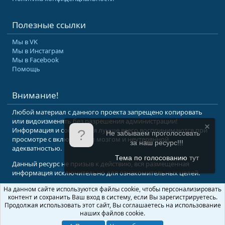
Полезные ссылки
Мы в VK
Мы в Инстаграм
Мы в Facebook
Помощь
Внимание!
Любой материал с данного проекта запрещено копировать
или видоизменять без разрешения администрации!
Информация и сообщения лучше всего воспринимаются при
Не забываем проголосовать
просмотре с включенным мозгом и неутерянной
за наш ресурс!!!
адекватностью.
Тема по голосованию
тут
Данный ресурс не призыв к действию, вся размещенная
информация исключительно для ознакомительных целей.
На данном сайте используются файлы cookie, чтобы персонализировать
© 2008-2026 Форум Абырвалг.нет - подводная охота, дайвинг, туризм
контент и сохранить Ваш вход в систему, если Вы зарегистрируетесь.
Перевод:
XenForo.Info
Продолжая использовать этот сайт, Вы соглашаетесь на использование
наших файлов cookie.