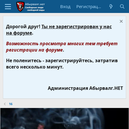
Вход
Регистрация
Дорогой друг!
Ты не зарегистрирован у нас
на форуме
.
Возможность просмотра многих тем требует
регистрации на форуме
.
Не поленитесь - зарегистрируйтесь, затратив
всего несколько минут.
Администрация Абырвалг.НЕТ
16